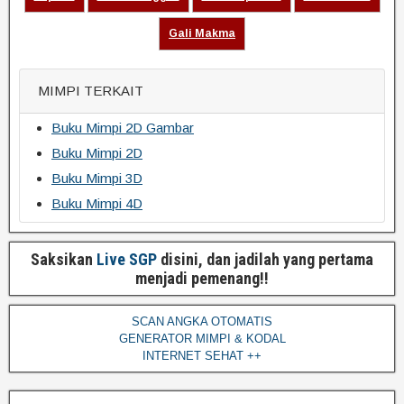
Gali Makma
MIMPI TERKAIT
Buku Mimpi 2D Gambar
Buku Mimpi 2D
Buku Mimpi 3D
Buku Mimpi 4D
Saksikan
Live SGP
disini, dan jadilah yang pertama
menjadi pemenang!!
SCAN ANGKA OTOMATIS
GENERATOR MIMPI & KODAL
INTERNET SEHAT ++