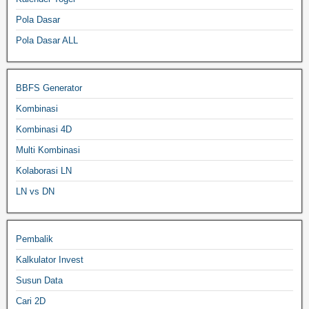
Pola Dasar
Pola Dasar ALL
BBFS Generator
Kombinasi
Kombinasi 4D
Multi Kombinasi
Kolaborasi LN
LN vs DN
Pembalik
Kalkulator Invest
Susun Data
Cari 2D