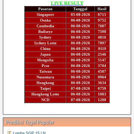
Prediksi Togel Populer
Lomba SGP 15 LN