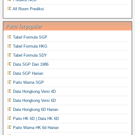
All Room Prediksi
Paito Terpopuler
Tabel Formula SGP
Tabel Formula HKG
Tabel Formula SDY
Data SGP Dari 1986
Data SGP Harian
Paito Warna SGP
Data Hongkong Versi 4D
Data Hongkong Versi 6D
Data Hongkong 6D Harian
Paito HK 6D | Data HK 6D
Paito Warna HK 6d Harian