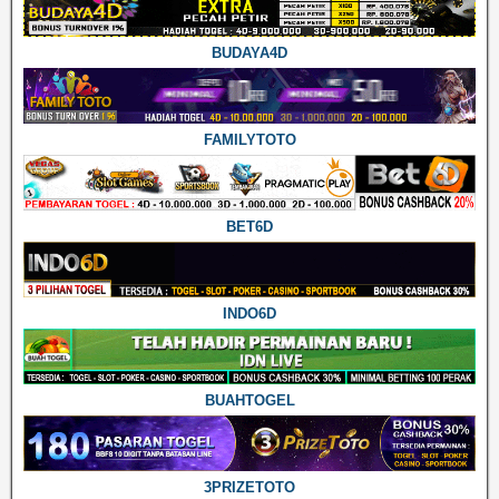
BUDAYA4D
FAMILYTOTO
BET6D
INDO6D
BUAHTOGEL
3PRIZETOTO