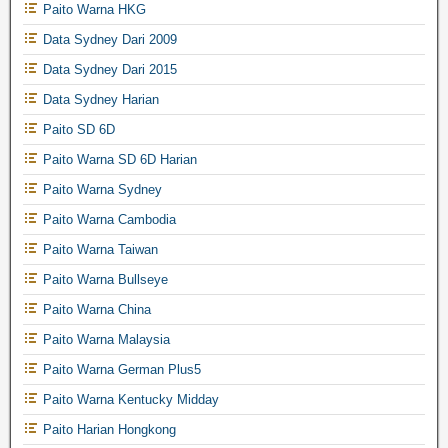
Paito Warna HKG
Data Sydney Dari 2009
Data Sydney Dari 2015
Data Sydney Harian
Paito SD 6D
Paito Warna SD 6D Harian
Paito Warna Sydney
Paito Warna Cambodia
Paito Warna Taiwan
Paito Warna Bullseye
Paito Warna China
Paito Warna Malaysia
Paito Warna German Plus5
Paito Warna Kentucky Midday
Paito Harian Hongkong