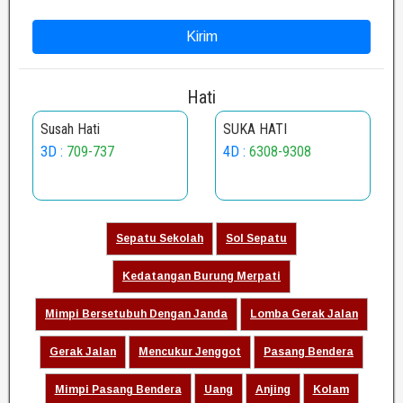
Kirim
Hati
Susah Hati
SUKA HATI
3D :
709-737
4D :
6308-9308
Sepatu Sekolah
Sol Sepatu
Kedatangan Burung Merpati
Mimpi Bersetubuh Dengan Janda
Lomba Gerak Jalan
Gerak Jalan
Mencukur Jenggot
Pasang Bendera
Mimpi Pasang Bendera
Uang
Anjing
Kolam