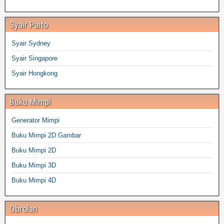
Syair Paito
Syair Sydney
Syair Singapore
Syair Hongkong
Buku Mimpi
Generator Mimpi
Buku Mimpi 2D Gambar
Buku Mimpi 2D
Buku Mimpi 3D
Buku Mimpi 4D
Obrolan