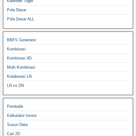
Kalender Togel
Pola Dasar
Pola Dasar ALL
BBFS Generator
Kombinasi
Kombinasi 4D
Multi Kombinasi
Kolaborasi LN
LN vs DN
Pembalik
Kalkulator Invest
Susun Data
Cari 2D