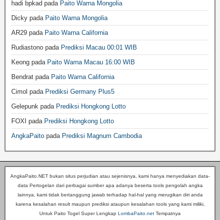
hadi bpkad
pada
Paito Warna Mongolia
Dicky
pada
Paito Warna Mongolia
AR29
pada
Paito Warna California
Rudiastono
pada
Prediksi Macau 00:01 WIB
Keong
pada
Paito Warna Macau 16:00 WIB
Bendrat
pada
Paito Warna California
Cimol
pada
Prediksi Germany Plus5
Gelepunk
pada
Prediksi Hongkong Lotto
FOXI
pada
Prediksi Hongkong Lotto
AngkaPaito
pada
Prediksi Magnum Cambodia
AngkaPaito.NET bukan situs perjudian atau sejenisnya, kami hanya menyediakan data-
data Pertogelan dari perbagai sumber apa adanya beserta tools pengolah angka
lainnya, kami tidak bertanggung jawab terhadap hal-hal yang merugikan diri anda
karena kesalahan result maupun prediksi ataupun kesalahan tools yang kami miliki,
Untuk Paito Togel Super Lengkap
LombaPaito.net
Tempatnya