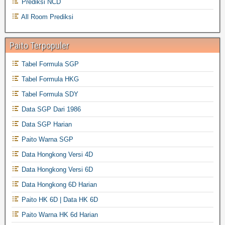
Prediksi NCD
All Room Prediksi
Paito Terpopuler
Tabel Formula SGP
Tabel Formula HKG
Tabel Formula SDY
Data SGP Dari 1986
Data SGP Harian
Paito Warna SGP
Data Hongkong Versi 4D
Data Hongkong Versi 6D
Data Hongkong 6D Harian
Paito HK 6D | Data HK 6D
Paito Warna HK 6d Harian