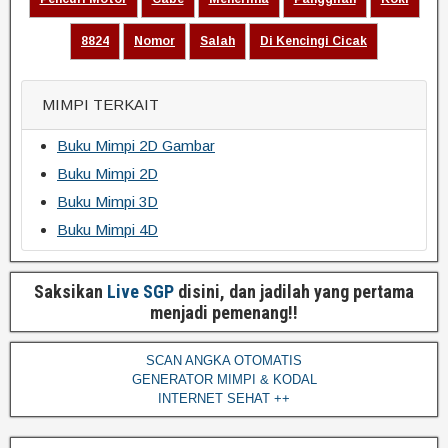
8824
Nomor
Salah
Di Kencingi Cicak
MIMPI TERKAIT
Buku Mimpi 2D Gambar
Buku Mimpi 2D
Buku Mimpi 3D
Buku Mimpi 4D
Saksikan
Live SGP
disini, dan jadilah yang pertama
menjadi pemenang!!
SCAN ANGKA OTOMATIS
GENERATOR MIMPI & KODAL
INTERNET SEHAT ++