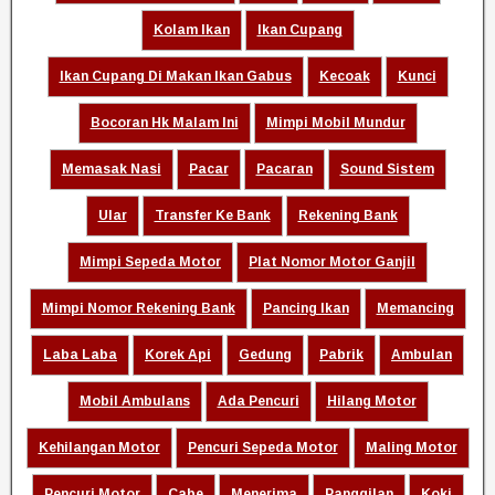
Kolam Ikan
Ikan Cupang
Ikan Cupang Di Makan Ikan Gabus
Kecoak
Kunci
Bocoran Hk Malam Ini
Mimpi Mobil Mundur
Memasak Nasi
Pacar
Pacaran
Sound Sistem
Ular
Transfer Ke Bank
Rekening Bank
Mimpi Sepeda Motor
Plat Nomor Motor Ganjil
Mimpi Nomor Rekening Bank
Pancing Ikan
Memancing
Laba Laba
Korek Api
Gedung
Pabrik
Ambulan
Mobil Ambulans
Ada Pencuri
Hilang Motor
Kehilangan Motor
Pencuri Sepeda Motor
Maling Motor
Pencuri Motor
Cabe
Menerima
Panggilan
Koki