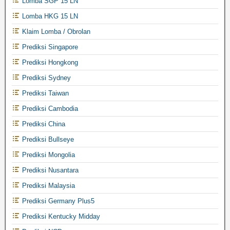
Lomba SGP 15 LN
Lomba HKG 15 LN
Klaim Lomba / Obrolan
Prediksi Singapore
Prediksi Hongkong
Prediksi Sydney
Prediksi Taiwan
Prediksi Cambodia
Prediksi China
Prediksi Bullseye
Prediksi Mongolia
Prediksi Nusantara
Prediksi Malaysia
Prediksi Germany Plus5
Prediksi Kentucky Midday