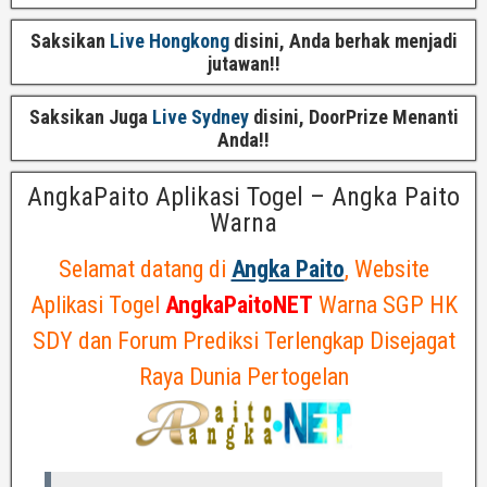
Saksikan
Live Hongkong
disini, Anda berhak menjadi
jutawan!!
Saksikan Juga
Live Sydney
disini, DoorPrize Menanti
Anda!!
AngkaPaito Aplikasi Togel – Angka Paito
Warna
Selamat datang di
Angka Paito
, Website
Aplikasi Togel
AngkaPaitoNET
Warna SGP HK
SDY dan Forum Prediksi Terlengkap Disejagat
Raya Dunia Pertogelan