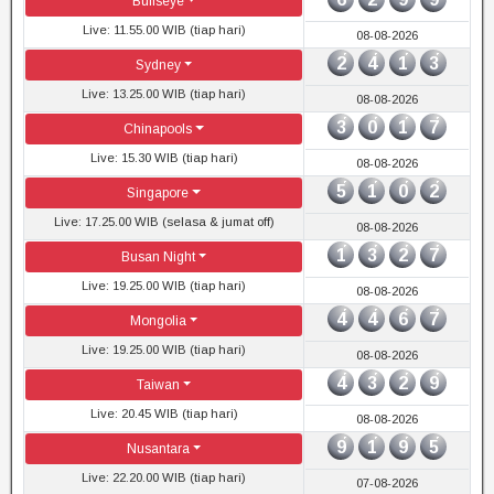
Bullseye
Live: 11.55.00 WIB (tiap hari)
08-08-2026
2
4
1
3
Sydney
Live: 13.25.00 WIB (tiap hari)
08-08-2026
3
0
1
7
Chinapools
Live: 15.30 WIB (tiap hari)
08-08-2026
5
1
0
2
Singapore
Live: 17.25.00 WIB (selasa & jumat off)
08-08-2026
1
3
2
7
Busan Night
Live: 19.25.00 WIB (tiap hari)
08-08-2026
4
4
6
7
Mongolia
Live: 19.25.00 WIB (tiap hari)
08-08-2026
4
3
2
9
Taiwan
Live: 20.45 WIB (tiap hari)
08-08-2026
9
1
9
5
Nusantara
Live: 22.20.00 WIB (tiap hari)
07-08-2026