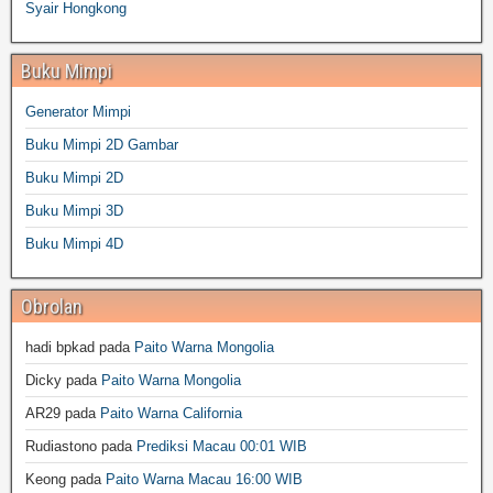
Syair Hongkong
Buku Mimpi
Generator Mimpi
Buku Mimpi 2D Gambar
Buku Mimpi 2D
Buku Mimpi 3D
Buku Mimpi 4D
Obrolan
hadi bpkad
pada
Paito Warna Mongolia
Dicky
pada
Paito Warna Mongolia
AR29
pada
Paito Warna California
Rudiastono
pada
Prediksi Macau 00:01 WIB
Keong
pada
Paito Warna Macau 16:00 WIB