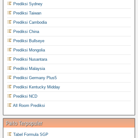
Prediksi Sydney
Prediksi Taiwan
Prediksi Cambodia
Prediksi China
Prediksi Bullseye
Prediksi Mongolia
Prediksi Nusantara
Prediksi Malaysia
Prediksi Germany Plus5
Prediksi Kentucky Midday
Prediksi NCD
All Room Prediksi
Paito Terpopuler
Tabel Formula SGP