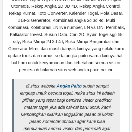
Otomatis, Rekap Angka 2D 3D 4D, Rekap Angka Control,
Rekap Kumat, Toto Converter, Kalender Togel, Pola Dasar,
BBFS Generator, Kombinasi angka 2d 3d 4d, Multi
Kombinasi, Kolaborasi LN live number, LN vs DN, Pembalik,
Kalkulator Invest, Susun Data, Cari 2D, Syair Togel sgp hk
sdy, Buku Mimpi 2d 3d 4d, Buku Mimpi Bergambar dan
Generator Mimi, dan masih banyak lainnya yang selalu kami
update tools dan rumus serta angka paito warna lainnya hal-
hal baru untuk kenyamanan dan kebetahan semua visitor
pemirsa di halaman situs web angka paito net ini.
di situs website
Angka Paito
sudah sangat
lengkap untuk pecinta togel, maka situs ini adalah
pilihan yang tepat bagi pemirsa visitor prediktor
master togel, jika ada hal-hal baru untuk kami
kembangkan silahkan tinggalkan pesan di kolom
pesan komentar obrolan agar kami bisa
memusakan semua visitor dan pemirsah agar