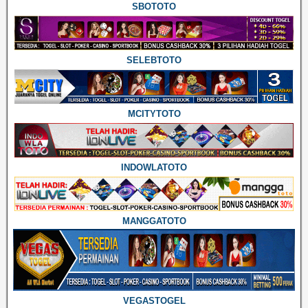
SBOTOTO
SELEBTOTO
MCITYTOTO
INDOWLATOTO
MANGGATOTO
VEGASTOGEL