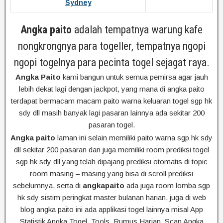
Sydney
Angka paito
adalah tempatnya warung kafe
nongkrongnya para togeller, tempatnya ngopi
ngopi togelnya para pecinta togel sejagat raya.
Angka Paito
kami bangun untuk semua pemirsa agar jauh
lebih dekat lagi dengan jackpot, yang mana di angka paito
terdapat bermacam macam paito warna keluaran togel sgp hk
sdy dll masih banyak lagi pasaran lainnya ada sekitar 200
pasaran togel.
Angka paito
laman ini selain memiliki paito warna sgp hk sdy
dll sekitar 200 pasaran dan juga memiliki room prediksi togel
sgp hk sdy dll yang telah dipajang prediksi otomatis di topic
room masing – masing yang bisa di scroll prediksi
sebelumnya, serta di
angkapaito
ada juga room lomba sgp
hk sdy sistim peringkat master bulanan harian, juga di web
blog angka paito ini ada applikasi togel lainnya misal App
Statistik Angka Togel, Tools, Rumus Harian, Scan Angka