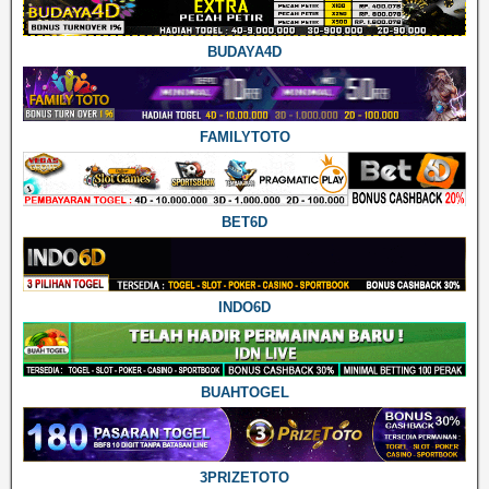
BUDAYA4D
FAMILYTOTO
BET6D
INDO6D
BUAHTOGEL
3PRIZETOTO