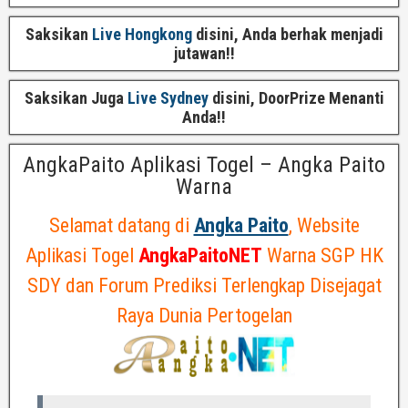
Saksikan
Live Hongkong
disini, Anda berhak menjadi
jutawan!!
Saksikan Juga
Live Sydney
disini, DoorPrize Menanti
Anda!!
AngkaPaito Aplikasi Togel – Angka Paito
Warna
Selamat datang di
Angka Paito
, Website
Aplikasi Togel
AngkaPaitoNET
Warna SGP HK
SDY dan Forum Prediksi Terlengkap Disejagat
Raya Dunia Pertogelan