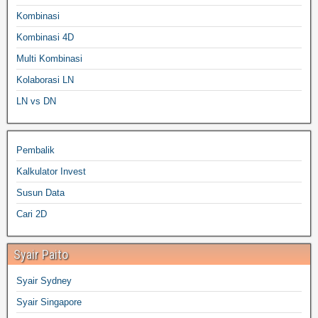
Kombinasi
Kombinasi 4D
Multi Kombinasi
Kolaborasi LN
LN vs DN
Pembalik
Kalkulator Invest
Susun Data
Cari 2D
Syair Paito
Syair Sydney
Syair Singapore