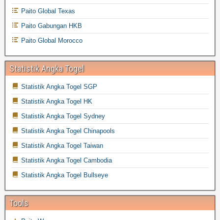
Paito Global Texas
Paito Gabungan HKB
Paito Global Morocco
Statistik Angka Togel
Statistik Angka Togel SGP
Statistik Angka Togel HK
Statistik Angka Togel Sydney
Statistik Angka Togel Chinapools
Statistik Angka Togel Taiwan
Statistik Angka Togel Cambodia
Statistik Angka Togel Bullseye
Tools