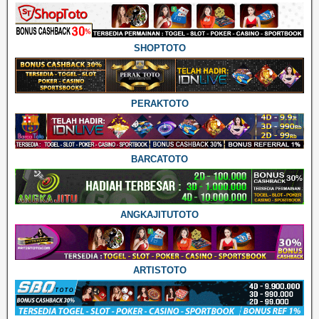
SHOPTOTO
PERAKTOTO
BARCATOTO
ANGKAJITUTOTO
ARTISTOTO