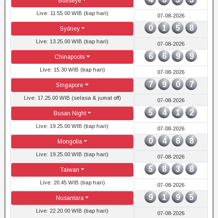
Bullseye
Live: 11.55.00 WIB (tiap hari)
07-08-2026
0
1
5
8
Sydney
Live: 13.25.00 WIB (tiap hari)
07-08-2026
6
6
9
9
Chinapools
Live: 15.30 WIB (tiap hari)
07-08-2026
7
9
0
7
Singapore
Live: 17.25.00 WIB (selasa & jumat off)
07-08-2026
5
4
1
2
Busan Night
Live: 19.25.00 WIB (tiap hari)
07-08-2026
0
4
8
8
Mongolia
Live: 19.25.00 WIB (tiap hari)
07-08-2026
5
8
3
8
Taiwan
Live: 20.45 WIB (tiap hari)
07-08-2026
9
1
9
5
Nusantara
Live: 22.20.00 WIB (tiap hari)
07-08-2026