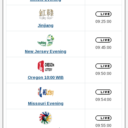
09:25:00
Jinjiang
09:45:00
New Jersey Evening
09:50:00
Oregon 10:00 WIB
09:54:00
Missouri Evening
09:55:00