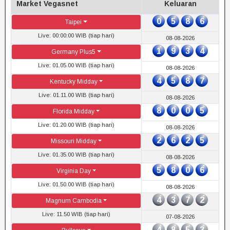
Market Vegasnet
Keluaran
0
5
8
6
Taipei
Live: 00:00:00 WIB (tiap hari)
08-08-2026
1
9
3
4
Germany Plus5
Live: 01.05.00 WIB (tiap hari)
08-08-2026
4
5
8
7
Kentucky Midday
Live: 01.11.00 WIB (tiap hari)
08-08-2026
8
0
0
5
Florida Midday
Live: 01.20.00 WIB (tiap hari)
08-08-2026
2
6
2
5
Missouri Midday
Live: 01.35.00 WIB (tiap hari)
08-08-2026
5
8
0
6
Virginia Day
Live: 01.50.00 WIB (tiap hari)
08-08-2026
4
3
7
2
Magnum Cambodia
Live: 11.50 WIB (tiap hari)
07-08-2026
4
8
5
3