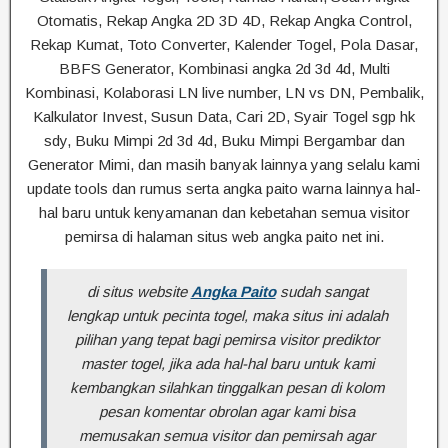
Otomatis, Rekap Angka 2D 3D 4D, Rekap Angka Control,
Rekap Kumat, Toto Converter, Kalender Togel, Pola Dasar,
BBFS Generator, Kombinasi angka 2d 3d 4d, Multi
Kombinasi, Kolaborasi LN live number, LN vs DN, Pembalik,
Kalkulator Invest, Susun Data, Cari 2D, Syair Togel sgp hk
sdy, Buku Mimpi 2d 3d 4d, Buku Mimpi Bergambar dan
Generator Mimi, dan masih banyak lainnya yang selalu kami
update tools dan rumus serta angka paito warna lainnya hal-
hal baru untuk kenyamanan dan kebetahan semua visitor
pemirsa di halaman situs web angka paito net ini.
di situs website
Angka Paito
sudah sangat
lengkap untuk pecinta togel, maka situs ini adalah
pilihan yang tepat bagi pemirsa visitor prediktor
master togel, jika ada hal-hal baru untuk kami
kembangkan silahkan tinggalkan pesan di kolom
pesan komentar obrolan agar kami bisa
memusakan semua visitor dan pemirsah agar