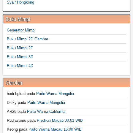
Syair Hongkong
Buku Mimpi
Generator Mimpi
Buku Mimpi 2D Gambar
Buku Mimpi 2D
Buku Mimpi 3D
Buku Mimpi 4D
Obrolan
hadi bpkad
pada
Paito Warna Mongolia
Dicky
pada
Paito Warna Mongolia
AR29
pada
Paito Warna California
Rudiastono
pada
Prediksi Macau 00:01 WIB
Keong
pada
Paito Warna Macau 16:00 WIB