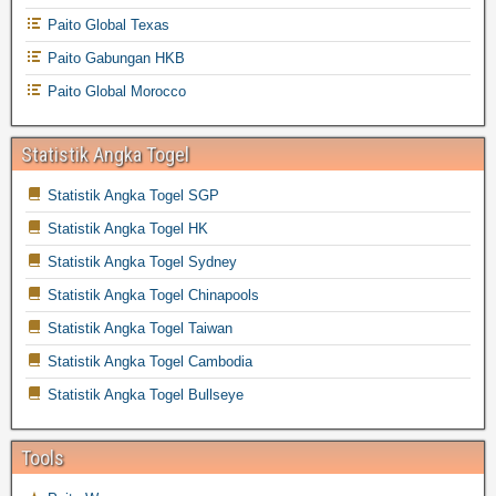
Paito Global Texas
Paito Gabungan HKB
Paito Global Morocco
Statistik Angka Togel
Statistik Angka Togel SGP
Statistik Angka Togel HK
Statistik Angka Togel Sydney
Statistik Angka Togel Chinapools
Statistik Angka Togel Taiwan
Statistik Angka Togel Cambodia
Statistik Angka Togel Bullseye
Tools