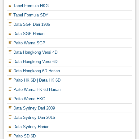
Tabel Formula HKG
Tabel Formula SDY
Data SGP Dari 1986
Data SGP Harian
Paito Warna SGP
Data Hongkong Versi 4D
Data Hongkong Versi 6D
Data Hongkong 6D Harian
Paito HK 6D | Data HK 6D
Paito Warna HK 6d Harian
Paito Warna HKG
Data Sydney Dari 2009
Data Sydney Dari 2015
Data Sydney Harian
Paito SD 6D