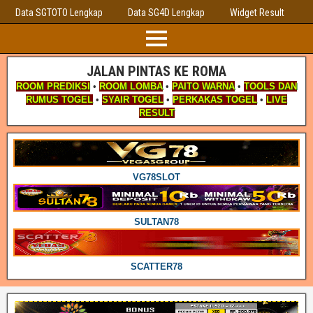
Data SGTOTO Lengkap
Data SG4D Lengkap
Widget Result
JALAN PINTAS KE ROMA
ROOM PREDIKSI
•
ROOM LOMBA
•
PAITO WARNA
•
TOOLS DAN
RUMUS TOGEL
•
SYAIR TOGEL
•
PERKAKAS TOGEL
•
LIVE
RESULT
VG78SLOT
SULTAN78
SCATTER78