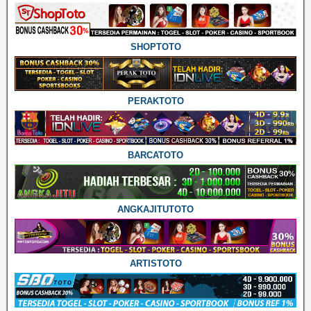
SHOPTOTO
PERAKTOTO
BARCATOTO
ANGKAJITUTOTO
ARTISTOTO