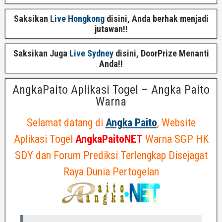
Saksikan
Live Hongkong
disini, Anda berhak menjadi
jutawan!!
Saksikan Juga
Live Sydney
disini, DoorPrize Menanti
Anda!!
AngkaPaito Aplikasi Togel – Angka Paito
Warna
Selamat datang di
Angka Paito
, Website
Aplikasi Togel
AngkaPaitoNET
Warna SGP HK
SDY dan Forum Prediksi Terlengkap Disejagat
Raya Dunia Pertogelan