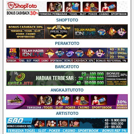
SHOPTOTO
PERAKTOTO
BARCATOTO
ANGKAJITUTOTO
ARTISTOTO