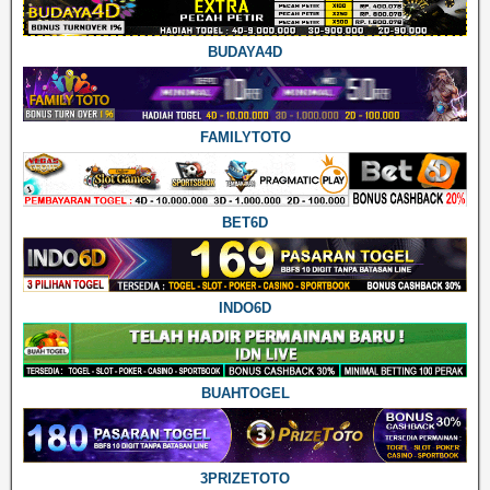
BUDAYA4D
FAMILYTOTO
BET6D
INDO6D
BUAHTOGEL
3PRIZETOTO