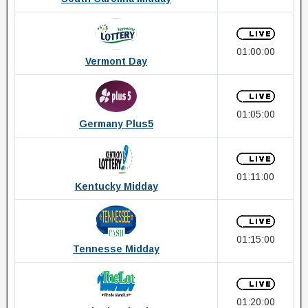
01:00:00
Vermont Day
01:05:00
Germany Plus5
01:11:00
Kentucky Midday
01:15:00
Tennesse Midday
01:20:00