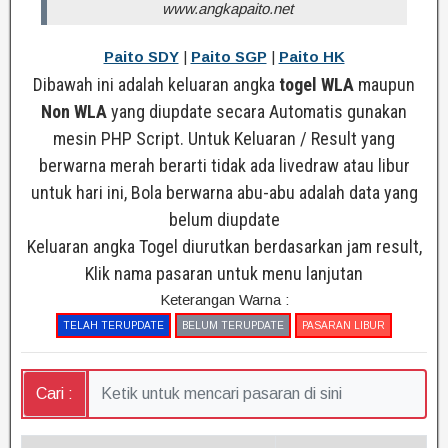
www.angkapaito.net
Paito SDY
|
Paito SGP
|
Paito HK
Dibawah ini adalah keluaran angka
togel WLA
maupun
Non WLA
yang diupdate secara Automatis gunakan
mesin PHP Script. Untuk Keluaran / Result yang
berwarna merah berarti tidak ada livedraw atau libur
untuk hari ini, Bola berwarna abu-abu adalah data yang
belum diupdate
Keluaran angka Togel diurutkan berdasarkan jam result,
Klik nama pasaran untuk menu lanjutan
Keterangan Warna :
TELAH TERUPDATE
BELUM TERUPDATE
PASARAN LIBUR
Cari :