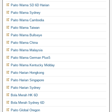
Paito Warna SD 6D Harian
Paito Warna Sydney
Paito Warna Cambodia
Paito Warna Taiwan
Paito Warna Bullseye
Paito Warna China
Paito Warna Malaysia
Paito Warna German Plus5
Paito Warna Kentucky Midday
Paito Harian Hongkong
Paito Harian Singapore
Paito Harian Sydney
Bola Merah HK 6D
Bola Merah Sydney 6D
Paito Global Oregon