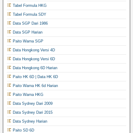
Tabel Formula HKG
Tabel Formula SDY
Data SGP Dari 1986
Data SGP Harian
Paito Warna SGP
Data Hongkong Versi 4D
Data Hongkong Versi 6D
Data Hongkong 6D Harian
Paito HK 6D | Data HK 6D
Paito Warna HK 6d Harian
Paito Warna HKG
Data Sydney Dari 2009
Data Sydney Dari 2015
Data Sydney Harian
Paito SD 6D