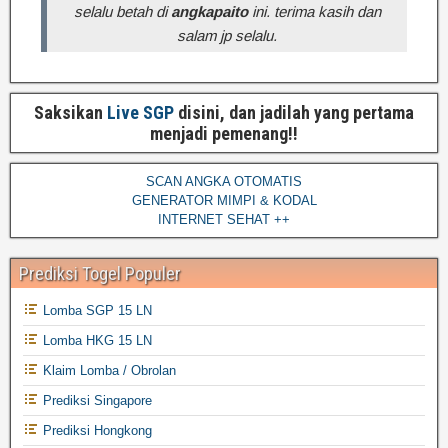
selalu betah di
angkapaito
ini. terima kasih dan
salam jp selalu.
Saksikan
Live SGP
disini, dan jadilah yang pertama
menjadi pemenang!!
SCAN ANGKA OTOMATIS
GENERATOR MIMPI & KODAL
INTERNET SEHAT ++
Prediksi Togel Populer
Lomba SGP 15 LN
Lomba HKG 15 LN
Klaim Lomba / Obrolan
Prediksi Singapore
Prediksi Hongkong