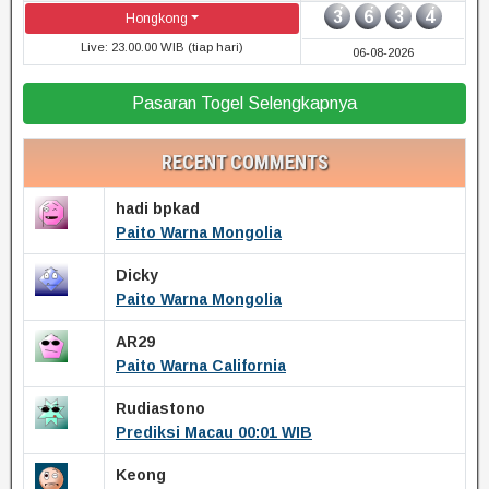
3
6
3
4
Hongkong
Live: 23.00.00 WIB (tiap hari)
06-08-2026
Pasaran Togel Selengkapnya
RECENT COMMENTS
hadi bpkad
Paito Warna Mongolia
Dicky
Paito Warna Mongolia
AR29
Paito Warna California
Rudiastono
Prediksi Macau 00:01 WIB
Keong