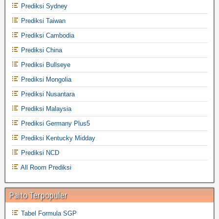
Prediksi Sydney
Prediksi Taiwan
Prediksi Cambodia
Prediksi China
Prediksi Bullseye
Prediksi Mongolia
Prediksi Nusantara
Prediksi Malaysia
Prediksi Germany Plus5
Prediksi Kentucky Midday
Prediksi NCD
All Room Prediksi
Paito Terpopuler
Tabel Formula SGP