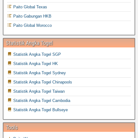
Paito Global Texas
Paito Gabungan HKB
Paito Global Morocco
Statistik Angka Togel
Statistik Angka Togel SGP
Statistik Angka Togel HK
Statistik Angka Togel Sydney
Statistik Angka Togel Chinapools
Statistik Angka Togel Taiwan
Statistik Angka Togel Cambodia
Statistik Angka Togel Bullseye
Tools