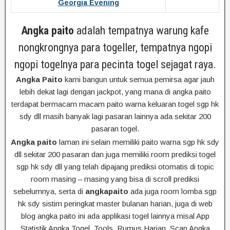
Georgia Evening
Angka paito
adalah tempatnya warung kafe
nongkrongnya para togeller, tempatnya ngopi
ngopi togelnya para pecinta togel sejagat raya.
Angka Paito
kami bangun untuk semua pemirsa agar jauh
lebih dekat lagi dengan jackpot, yang mana di angka paito
terdapat bermacam macam paito warna keluaran togel sgp hk
sdy dll masih banyak lagi pasaran lainnya ada sekitar 200
pasaran togel.
Angka paito
laman ini selain memiliki paito warna sgp hk sdy
dll sekitar 200 pasaran dan juga memiliki room prediksi togel
sgp hk sdy dll yang telah dipajang prediksi otomatis di topic
room masing – masing yang bisa di scroll prediksi
sebelumnya, serta di
angkapaito
ada juga room lomba sgp
hk sdy sistim peringkat master bulanan harian, juga di web
blog angka paito ini ada applikasi togel lainnya misal App
Statistik Angka Togel, Tools, Rumus Harian, Scan Angka