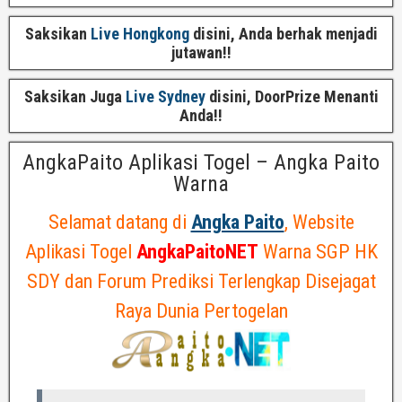
Saksikan
Live Hongkong
disini, Anda berhak menjadi
jutawan!!
Saksikan Juga
Live Sydney
disini, DoorPrize Menanti
Anda!!
AngkaPaito Aplikasi Togel – Angka Paito
Warna
Selamat datang di
Angka Paito
, Website
Aplikasi Togel
AngkaPaitoNET
Warna SGP HK
SDY dan Forum Prediksi Terlengkap Disejagat
Raya Dunia Pertogelan