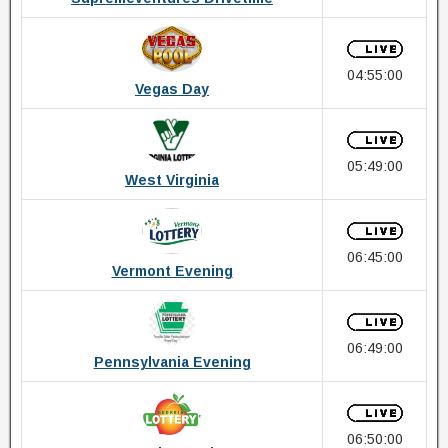
04:55:00
Vegas Day
05:49:00
West Virginia
06:45:00
Vermont Evening
06:49:00
Pennsylvania Evening
06:50:00