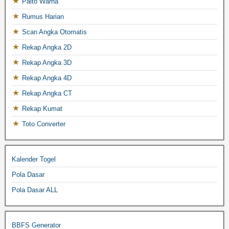
Paito Warna
Rumus Harian
Scan Angka Otomatis
Rekap Angka 2D
Rekap Angka 3D
Rekap Angka 4D
Rekap Angka CT
Rekap Kumat
Toto Converter
Kalender Togel
Pola Dasar
Pola Dasar ALL
BBFS Generator