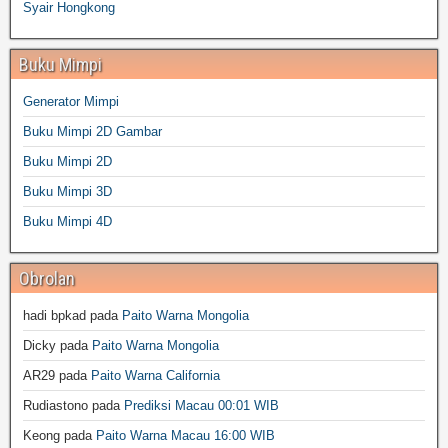
Syair Hongkong
Buku Mimpi
Generator Mimpi
Buku Mimpi 2D Gambar
Buku Mimpi 2D
Buku Mimpi 3D
Buku Mimpi 4D
Obrolan
hadi bpkad
pada
Paito Warna Mongolia
Dicky
pada
Paito Warna Mongolia
AR29
pada
Paito Warna California
Rudiastono
pada
Prediksi Macau 00:01 WIB
Keong
pada
Paito Warna Macau 16:00 WIB