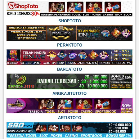
SHOPTOTO
PERAKTOTO
BARCATOTO
ANGKAJITUTOTO
ARTISTOTO