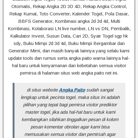
Otomatis, Rekap Angka 2D 3D 4D, Rekap Angka Control,
Rekap Kumat, Toto Converter, Kalender Togel, Pola Dasar,
BBFS Generator, Kombinasi angka 2d 3d 4d, Multi
Kombinasi, Kolaborasi LN live number, LN vs DN, Pembalik,
Kalkulator Invest, Susun Data, Cari 2D, Syair Togel sgp hk
sdy, Buku Mimpi 2d 3d 4d, Buku Mimpi Bergambar dan
Generator Mimi, dan masih banyak lainnya yang selalu kami
update tools dan rumus serta angka paito warna lainnya hal-
hal baru untuk kenyamanan dan kebetahan semua visitor
pemirsa di halaman situs web angka paito net ini.
di situs website
Angka Paito
sudah sangat
lengkap untuk pecinta togel, maka situs ini adalah
pilihan yang tepat bagi pemirsa visitor prediktor
master togel, jika ada hal-hal baru untuk kami
kembangkan silahkan tinggalkan pesan di kolom
pesan komentar obrolan agar kami bisa
memusakan semua visitor dan pemirsah agar