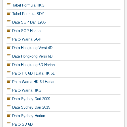
Tabel Formula HKG
Tabel Formula SDY
Data SGP Dari 1986
Data SGP Harian
Paito Warna SGP
Data Hongkong Versi 4D
Data Hongkong Versi 6D
Data Hongkong 6D Harian
Paito HK 6D | Data HK 6D
Paito Warna HK 6d Harian
Paito Warna HKG
Data Sydney Dari 2009
Data Sydney Dari 2015
Data Sydney Harian
Paito SD 6D