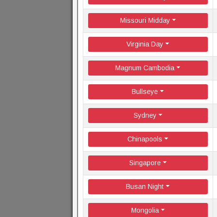
Missouri Midday
Virginia Day
Magnum Cambodia
Bullseye
Sydney
Chinapools
Singapore
Busan Night
Mongolia