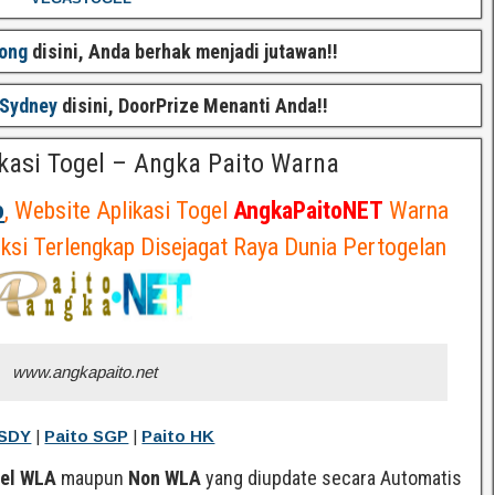
ong
disini, Anda berhak menjadi jutawan!!
 Sydney
disini, DoorPrize Menanti Anda!!
kasi Togel – Angka Paito Warna
o
, Website Aplikasi Togel
AngkaPaitoNET
Warna
si Terlengkap Disejagat Raya Dunia Pertogelan
www.angkapaito.net
 SDY
|
Paito SGP
|
Paito HK
gel WLA
maupun
Non WLA
yang diupdate secara Automatis