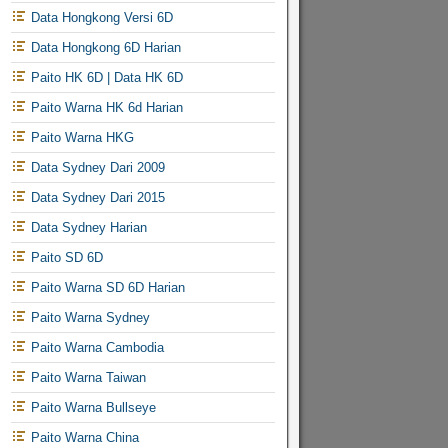
Data Hongkong Versi 6D
Data Hongkong 6D Harian
Paito HK 6D | Data HK 6D
Paito Warna HK 6d Harian
Paito Warna HKG
Data Sydney Dari 2009
Data Sydney Dari 2015
Data Sydney Harian
Paito SD 6D
Paito Warna SD 6D Harian
Paito Warna Sydney
Paito Warna Cambodia
Paito Warna Taiwan
Paito Warna Bullseye
Paito Warna China