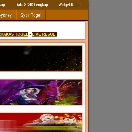
kap
Data SG4D Lengkap
Widget Result
Sydney
Syair Togel
RKAKAS TOGEL
•
LIVE RESULT