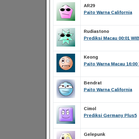
AR29
Paito Warna California
Rudiastono
Prediksi Macau 00:01 WI
Keong
Paito Warna Macau 16:00
Bendrat
Paito Warna California
Cimol
Prediksi Germany Plus5
Gelepunk