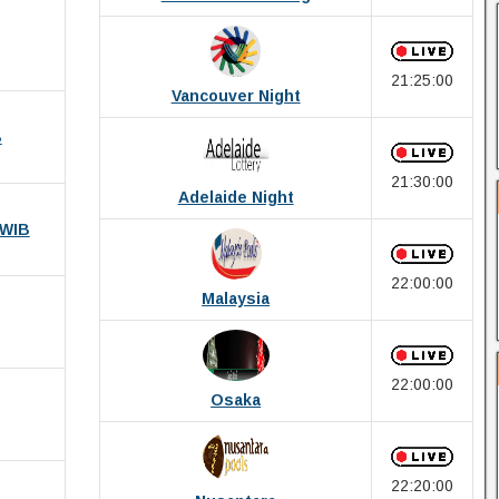
21:25:00
Vancouver Night
B
21:30:00
Adelaide Night
 WIB
22:00:00
Malaysia
22:00:00
Osaka
22:20:00