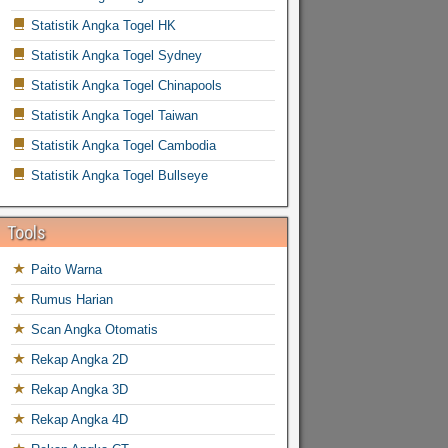
Statistik Angka Togel HK
Statistik Angka Togel Sydney
Statistik Angka Togel Chinapools
Statistik Angka Togel Taiwan
Statistik Angka Togel Cambodia
Statistik Angka Togel Bullseye
Tools
Paito Warna
Rumus Harian
Scan Angka Otomatis
Rekap Angka 2D
Rekap Angka 3D
Rekap Angka 4D