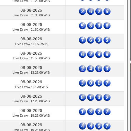
Live Draw : 01.20.00 WIB
08-08-2026
2
6
2
5
Live Draw : 01.35.00 WIB
08-08-2026
5
8
0
6
Live Draw : 01.50.00 WIB
08-08-2026
7
6
3
5
Live Draw : 11.50 WIB
08-08-2026
6
2
9
9
Live Draw : 11.55.00 WIB
08-08-2026
2
4
1
3
Live Draw : 13.25.00 WIB
08-08-2026
3
0
1
7
Live Draw : 15.30 WIB
08-08-2026
5
1
0
2
Live Draw : 17.25.00 WIB
08-08-2026
1
3
2
7
Live Draw : 19.25.00 WIB
08-08-2026
4
4
6
7
Live Draw : 19.25.00 WIB