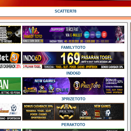
SCATTER78
FAMILYTOTO
INDO6D
3PRIZETOTO
PERAKTOTO