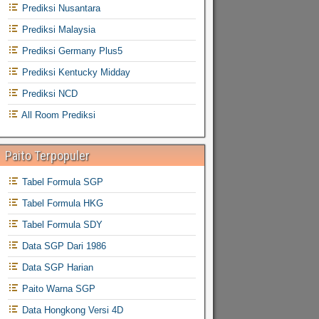
Prediksi Nusantara
Prediksi Malaysia
Prediksi Germany Plus5
Prediksi Kentucky Midday
Prediksi NCD
All Room Prediksi
Paito Terpopuler
Tabel Formula SGP
Tabel Formula HKG
Tabel Formula SDY
Data SGP Dari 1986
Data SGP Harian
Paito Warna SGP
Data Hongkong Versi 4D