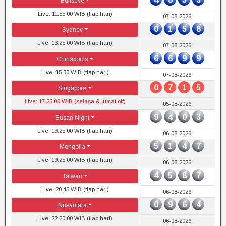
Bullseye
Live: 11.55.00 WIB (tiap hari)
07-08-2026
0
1
5
8
Sydney
Live: 13.25.00 WIB (tiap hari)
07-08-2026
6
6
9
9
Chinapools
Live: 15.30 WIB (tiap hari)
07-08-2026
0
7
1
5
Singapore
Live: 17.25.00 WIB (selasa & jumat off)
05-08-2026
9
4
0
3
Busan Night
Live: 19.25.00 WIB (tiap hari)
06-08-2026
5
1
4
7
Mongolia
Live: 19.25.00 WIB (tiap hari)
06-08-2026
4
5
8
7
Taiwan
Live: 20.45 WIB (tiap hari)
06-08-2026
0
9
6
4
Nusantara
Live: 22.20.00 WIB (tiap hari)
06-08-2026