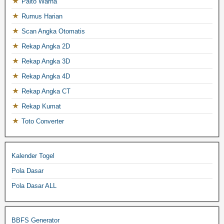
Paito Warna
Rumus Harian
Scan Angka Otomatis
Rekap Angka 2D
Rekap Angka 3D
Rekap Angka 4D
Rekap Angka CT
Rekap Kumat
Toto Converter
Kalender Togel
Pola Dasar
Pola Dasar ALL
BBFS Generator