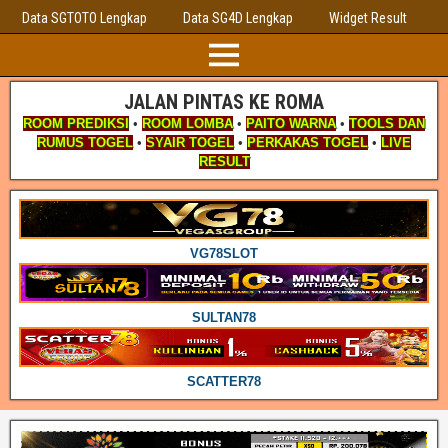
Data SGTOTO Lengkap
Data SG4D Lengkap
Widget Result
JALAN PINTAS KE ROMA
ROOM PREDIKSI
•
ROOM LOMBA
•
PAITO WARNA
•
TOOLS DAN
RUMUS TOGEL
•
SYAIR TOGEL
•
PERKAKAS TOGEL
•
LIVE
RESULT
VG78SLOT
SULTAN78
SCATTER78