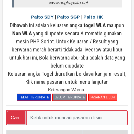
www.angkapaito.net
Paito SDY
|
Paito SGP
|
Paito HK
Dibawah ini adalah keluaran angka
togel WLA
maupun
Non WLA
yang diupdate secara Automatis gunakan
mesin PHP Script. Untuk Keluaran / Result yang
berwarna merah berarti tidak ada livedraw atau libur
untuk hari ini, Bola berwarna abu-abu adalah data yang
belum diupdate
Keluaran angka Togel diurutkan berdasarkan jam result,
Klik nama pasaran untuk menu lanjutan
Keterangan Warna :
TELAH TERUPDATE
BELUM TERUPDATE
PASARAN LIBUR
Cari :