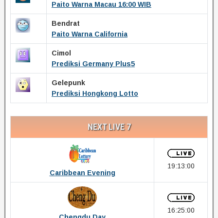
Paito Warna Macau 16:00 WIB
Bendrat
Paito Warna California
Cimol
Prediksi Germany Plus5
Gelepunk
Prediksi Hongkong Lotto
NEXT LIVE 7
19:13:00
Caribbean Evening
16:25:00
Chengdu Day