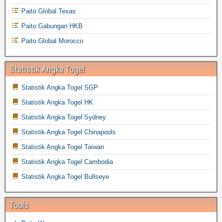
Paito Global Texas
Paito Gabungan HKB
Paito Global Morocco
Statistik Angka Togel
Statistik Angka Togel SGP
Statistik Angka Togel HK
Statistik Angka Togel Sydney
Statistik Angka Togel Chinapools
Statistik Angka Togel Taiwan
Statistik Angka Togel Cambodia
Statistik Angka Togel Bullseye
Tools