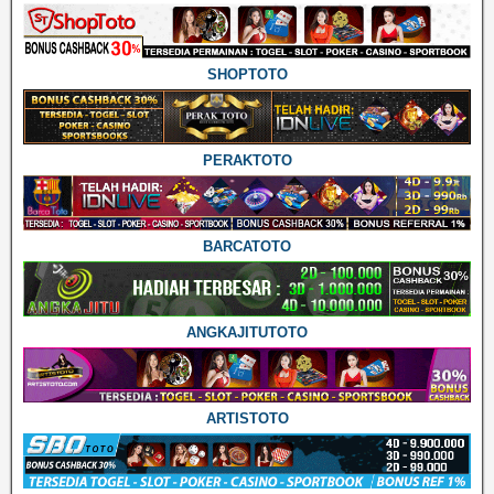
SHOPTOTO
PERAKTOTO
BARCATOTO
ANGKAJITUTOTO
ARTISTOTO