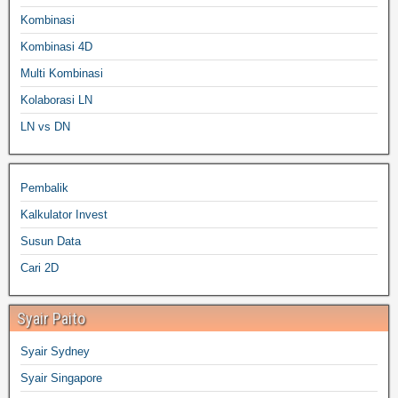
Kombinasi
Kombinasi 4D
Multi Kombinasi
Kolaborasi LN
LN vs DN
Pembalik
Kalkulator Invest
Susun Data
Cari 2D
Syair Paito
Syair Sydney
Syair Singapore