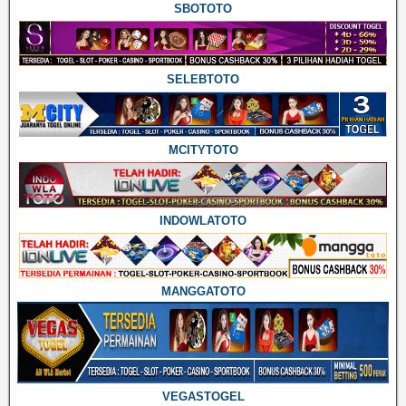
SBOTOTO
SELEBTOTO
MCITYTOTO
INDOWLATOTO
MANGGATOTO
VEGASTOGEL