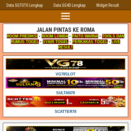
Data SGTOTO Lengkap
Data SG4D Lengkap
Widget Result
JALAN PINTAS KE ROMA
ROOM PREDIKSI
•
ROOM LOMBA
•
PAITO WARNA
•
TOOLS DAN
RUMUS TOGEL
•
SYAIR TOGEL
•
PERKAKAS TOGEL
•
LIVE
RESULT
VG78SLOT
SULTAN78
SCATTER78