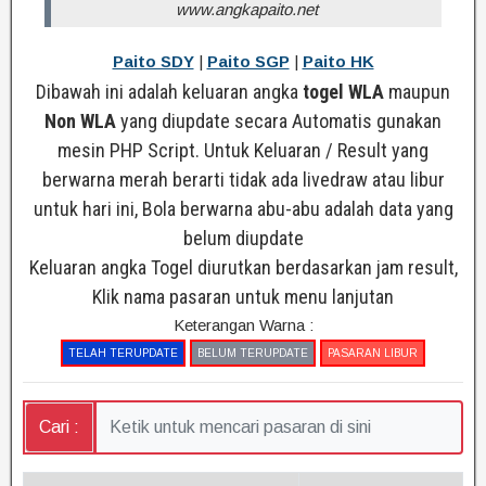
www.angkapaito.net
Paito SDY
|
Paito SGP
|
Paito HK
Dibawah ini adalah keluaran angka
togel WLA
maupun
Non WLA
yang diupdate secara Automatis gunakan
mesin PHP Script. Untuk Keluaran / Result yang
berwarna merah berarti tidak ada livedraw atau libur
untuk hari ini, Bola berwarna abu-abu adalah data yang
belum diupdate
Keluaran angka Togel diurutkan berdasarkan jam result,
Klik nama pasaran untuk menu lanjutan
Keterangan Warna :
TELAH TERUPDATE
BELUM TERUPDATE
PASARAN LIBUR
Cari :