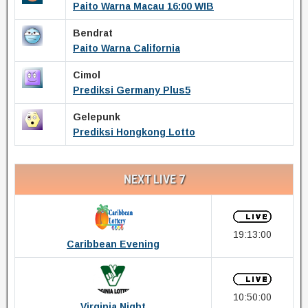
Paito Warna Macau 16:00 WIB
Bendrat
Paito Warna California
Cimol
Prediksi Germany Plus5
Gelepunk
Prediksi Hongkong Lotto
NEXT LIVE 7
19:13:00
Caribbean Evening
10:50:00
Virginia Night