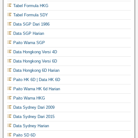
Tabel Formula HKG
Tabel Formula SDY
Data SGP Dari 1986
Data SGP Harian
Paito Warna SGP
Data Hongkong Versi 4D
Data Hongkong Versi 6D
Data Hongkong 6D Harian
Paito HK 6D | Data HK 6D
Paito Warna HK 6d Harian
Paito Warna HKG
Data Sydney Dari 2009
Data Sydney Dari 2015
Data Sydney Harian
Paito SD 6D