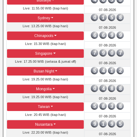
Bullseye
Live: 11.55.00 WIB (tiap hari)
07-08-2026
0
1
5
8
Sydney
Live: 13.25.00 WIB (tiap hari)
07-08-2026
6
6
9
9
Chinapools
Live: 15.30 WIB (tiap hari)
07-08-2026
7
9
0
7
Singapore
Live: 17.25.00 WIB (selasa & jumat off)
07-08-2026
5
4
1
2
Busan Night
Live: 19.25.00 WIB (tiap hari)
07-08-2026
0
4
8
8
Mongolia
Live: 19.25.00 WIB (tiap hari)
07-08-2026
5
8
3
8
Taiwan
Live: 20.45 WIB (tiap hari)
07-08-2026
9
1
9
5
Nusantara
Live: 22.20.00 WIB (tiap hari)
07-08-2026