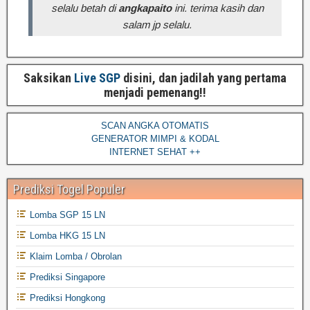
selalu betah di
angkapaito
ini. terima kasih dan
salam jp selalu.
Saksikan
Live SGP
disini, dan jadilah yang pertama
menjadi pemenang!!
SCAN ANGKA OTOMATIS
GENERATOR MIMPI & KODAL
INTERNET SEHAT ++
Prediksi Togel Populer
Lomba SGP 15 LN
Lomba HKG 15 LN
Klaim Lomba / Obrolan
Prediksi Singapore
Prediksi Hongkong