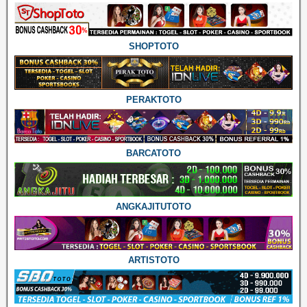
SHOPTOTO
PERAKTOTO
BARCATOTO
ANGKAJITUTOTO
ARTISTOTO