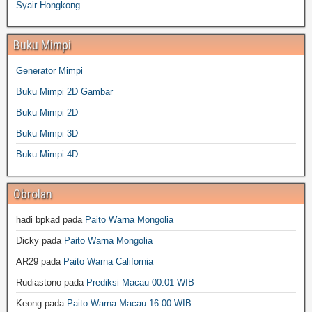
Syair Hongkong
Buku Mimpi
Generator Mimpi
Buku Mimpi 2D Gambar
Buku Mimpi 2D
Buku Mimpi 3D
Buku Mimpi 4D
Obrolan
hadi bpkad
pada
Paito Warna Mongolia
Dicky
pada
Paito Warna Mongolia
AR29
pada
Paito Warna California
Rudiastono
pada
Prediksi Macau 00:01 WIB
Keong
pada
Paito Warna Macau 16:00 WIB