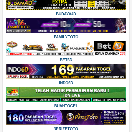
BUDAYA4D
FAMILYTOTO
BET6D
INDO6D
BUAHTOGEL
3PRIZETOTO