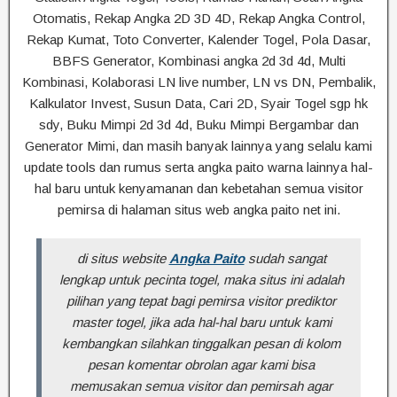
Otomatis, Rekap Angka 2D 3D 4D, Rekap Angka Control,
Rekap Kumat, Toto Converter, Kalender Togel, Pola Dasar,
BBFS Generator, Kombinasi angka 2d 3d 4d, Multi
Kombinasi, Kolaborasi LN live number, LN vs DN, Pembalik,
Kalkulator Invest, Susun Data, Cari 2D, Syair Togel sgp hk
sdy, Buku Mimpi 2d 3d 4d, Buku Mimpi Bergambar dan
Generator Mimi, dan masih banyak lainnya yang selalu kami
update tools dan rumus serta angka paito warna lainnya hal-
hal baru untuk kenyamanan dan kebetahan semua visitor
pemirsa di halaman situs web angka paito net ini.
di situs website
Angka Paito
sudah sangat
lengkap untuk pecinta togel, maka situs ini adalah
pilihan yang tepat bagi pemirsa visitor prediktor
master togel, jika ada hal-hal baru untuk kami
kembangkan silahkan tinggalkan pesan di kolom
pesan komentar obrolan agar kami bisa
memusakan semua visitor dan pemirsah agar