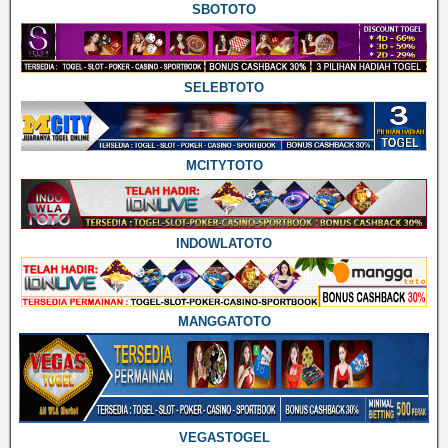
SBOTOTO
SELEBTOTO
MCITYTOTO
INDOWLATOTO
MANGGATOTO
VEGASTOGEL