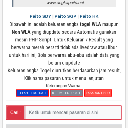
www.angkapaito.net
Paito SDY
|
Paito SGP
|
Paito HK
Dibawah ini adalah keluaran angka
togel WLA
maupun
Non WLA
yang diupdate secara Automatis gunakan
mesin PHP Script. Untuk Keluaran / Result yang
berwarna merah berarti tidak ada livedraw atau libur
untuk hari ini, Bola berwarna abu-abu adalah data yang
belum diupdate
Keluaran angka Togel diurutkan berdasarkan jam result,
Klik nama pasaran untuk menu lanjutan
Keterangan Warna :
TELAH TERUPDATE
BELUM TERUPDATE
PASARAN LIBUR
Cari :