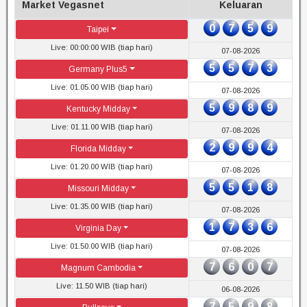
Market Vegasnet
Keluaran
0
7
5
9
Taipei
Live: 00:00:00 WIB (tiap hari)
07-08-2026
5
5
7
3
Germany Plus5
Live: 01.05.00 WIB (tiap hari)
07-08-2026
5
9
8
9
Kentucky Midday
Live: 01.11.00 WIB (tiap hari)
07-08-2026
2
9
9
4
Florida Midday
Live: 01.20.00 WIB (tiap hari)
07-08-2026
5
5
1
8
Missouri Midday
Live: 01.35.00 WIB (tiap hari)
07-08-2026
1
7
3
6
Virginia Day
Live: 01.50.00 WIB (tiap hari)
07-08-2026
7
6
0
7
Magnum Cambodia
Live: 11.50 WIB (tiap hari)
06-08-2026
7
5
9
8