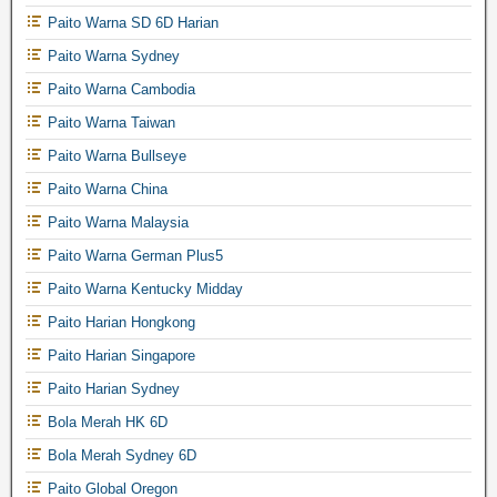
Paito Warna SD 6D Harian
Paito Warna Sydney
Paito Warna Cambodia
Paito Warna Taiwan
Paito Warna Bullseye
Paito Warna China
Paito Warna Malaysia
Paito Warna German Plus5
Paito Warna Kentucky Midday
Paito Harian Hongkong
Paito Harian Singapore
Paito Harian Sydney
Bola Merah HK 6D
Bola Merah Sydney 6D
Paito Global Oregon