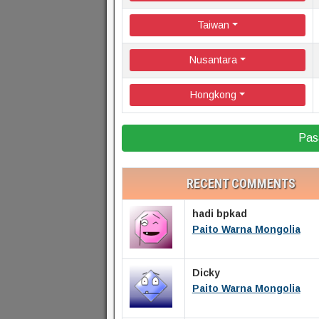
Taiwan
Nusantara
Hongkong
Pas
RECENT COMMENTS
hadi bpkad
Paito Warna Mongolia
Dicky
Paito Warna Mongolia