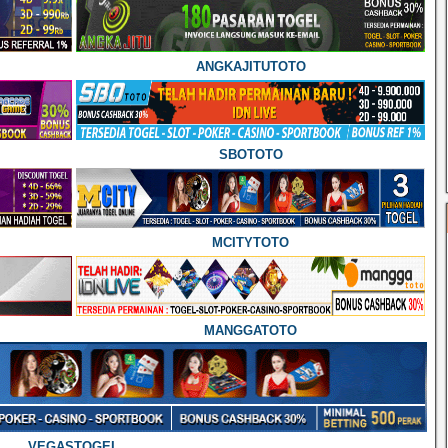
ANGKAJITUTOTO
SBOTOTO
MCITYTOTO
MANGGATOTO
VEGASTOGEL