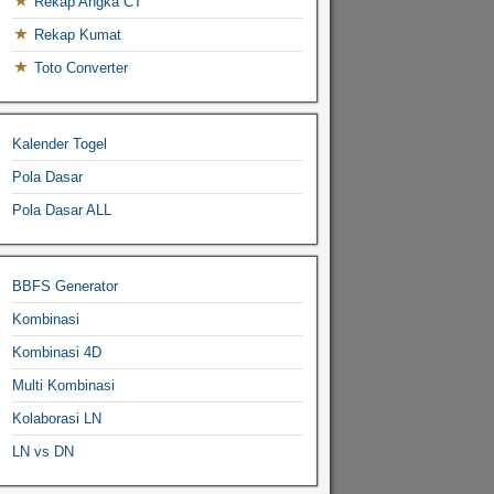
Rekap Angka CT
Rekap Kumat
Toto Converter
Kalender Togel
Pola Dasar
Pola Dasar ALL
BBFS Generator
Kombinasi
Kombinasi 4D
Multi Kombinasi
Kolaborasi LN
LN vs DN