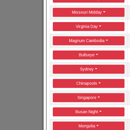
Missouri Midday
Virginia Day
Magnum Cambodia
Bullseye
Sydney
Chinapools
Singapore
Busan Night
Mongolia