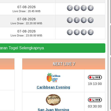
07-08-2026
5
8
3
8
Live Draw : 20.45 WIB
07-08-2026
9
1
9
5
Live Draw : 22.20.00 WIB
07-08-2026
9
9
4
3
Live Draw : 23.00.00 WIB
aran Togel Selengkapnya
NEXT LIVE 7
19:13:00
Caribbean Evening
03:30:00
San Juan Morning