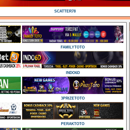
SCATTER78
FAMILYTOTO
INDO6D
3PRIZETOTO
PERAKTOTO