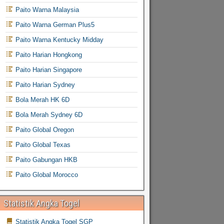
Paito Warna Malaysia
Paito Warna German Plus5
Paito Warna Kentucky Midday
Paito Harian Hongkong
Paito Harian Singapore
Paito Harian Sydney
Bola Merah HK 6D
Bola Merah Sydney 6D
Paito Global Oregon
Paito Global Texas
Paito Gabungan HKB
Paito Global Morocco
Statistik Angka Togel
Statistik Angka Togel SGP