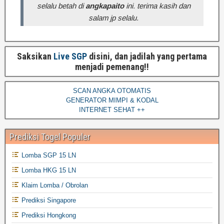
selalu betah di
angkapaito
ini. terima kasih dan
salam jp selalu.
Saksikan
Live SGP
disini, dan jadilah yang pertama
menjadi pemenang!!
SCAN ANGKA OTOMATIS
GENERATOR MIMPI & KODAL
INTERNET SEHAT ++
Prediksi Togel Populer
Lomba SGP 15 LN
Lomba HKG 15 LN
Klaim Lomba / Obrolan
Prediksi Singapore
Prediksi Hongkong