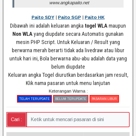
www.angkapaito.net
Paito SDY
|
Paito SGP
|
Paito HK
Dibawah ini adalah keluaran angka
togel WLA
maupun
Non WLA
yang diupdate secara Automatis gunakan
mesin PHP Script. Untuk Keluaran / Result yang
berwarna merah berarti tidak ada livedraw atau libur
untuk hari ini, Bola berwarna abu-abu adalah data yang
belum diupdate
Keluaran angka Togel diurutkan berdasarkan jam result,
Klik nama pasaran untuk menu lanjutan
Keterangan Warna :
TELAH TERUPDATE
BELUM TERUPDATE
PASARAN LIBUR
Cari :