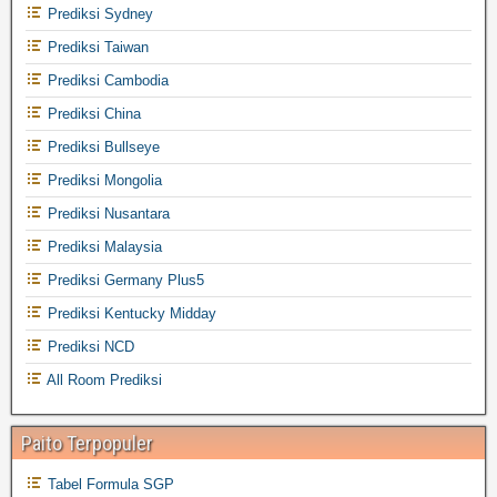
Prediksi Sydney
Prediksi Taiwan
Prediksi Cambodia
Prediksi China
Prediksi Bullseye
Prediksi Mongolia
Prediksi Nusantara
Prediksi Malaysia
Prediksi Germany Plus5
Prediksi Kentucky Midday
Prediksi NCD
All Room Prediksi
Paito Terpopuler
Tabel Formula SGP