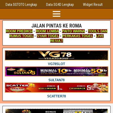
Data SGTOTO Lengkap
Data SG4D Lengkap
Widget Result
JALAN PINTAS KE ROMA
ROOM PREDIKSI
•
ROOM LOMBA
•
PAITO WARNA
•
TOOLS DAN
RUMUS TOGEL
•
SYAIR TOGEL
•
PERKAKAS TOGEL
•
LIVE
RESULT
VG78SLOT
SULTAN78
SCATTER78