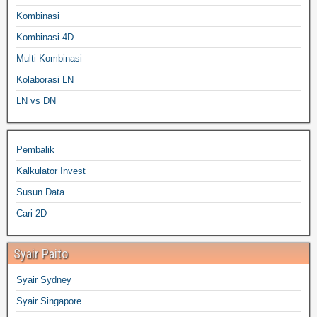
Kombinasi
Kombinasi 4D
Multi Kombinasi
Kolaborasi LN
LN vs DN
Pembalik
Kalkulator Invest
Susun Data
Cari 2D
Syair Paito
Syair Sydney
Syair Singapore