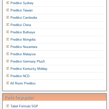
Prediksi Sydney
Prediksi Taiwan
Prediksi Cambodia
Prediksi China
Prediksi Bullseye
Prediksi Mongolia
Prediksi Nusantara
Prediksi Malaysia
Prediksi Germany Plus5
Prediksi Kentucky Midday
Prediksi NCD
All Room Prediksi
Paito Terpopuler
Tabel Formula SGP