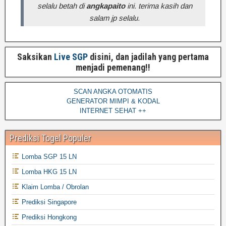
selalu betah di
angkapaito
ini. terima kasih dan
salam jp selalu.
Saksikan
Live SGP
disini, dan jadilah yang pertama
menjadi pemenang!!
SCAN ANGKA OTOMATIS
GENERATOR MIMPI & KODAL
INTERNET SEHAT ++
Prediksi Togel Populer
Lomba SGP 15 LN
Lomba HKG 15 LN
Klaim Lomba / Obrolan
Prediksi Singapore
Prediksi Hongkong