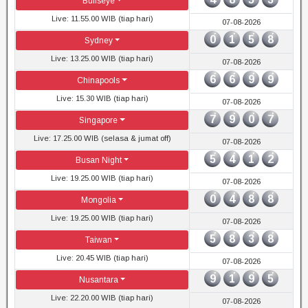
Bullseye
Live: 11.55.00 WIB (tiap hari)
07-08-2026
0
1
5
8
Sydney
Live: 13.25.00 WIB (tiap hari)
07-08-2026
6
6
9
9
Chinapools
Live: 15.30 WIB (tiap hari)
07-08-2026
7
9
0
7
Singapore
Live: 17.25.00 WIB (selasa & jumat off)
07-08-2026
5
4
1
2
Busan Night
Live: 19.25.00 WIB (tiap hari)
07-08-2026
0
4
8
8
Mongolia
Live: 19.25.00 WIB (tiap hari)
07-08-2026
5
8
3
8
Taiwan
Live: 20.45 WIB (tiap hari)
07-08-2026
9
1
9
5
Nusantara
Live: 22.20.00 WIB (tiap hari)
07-08-2026