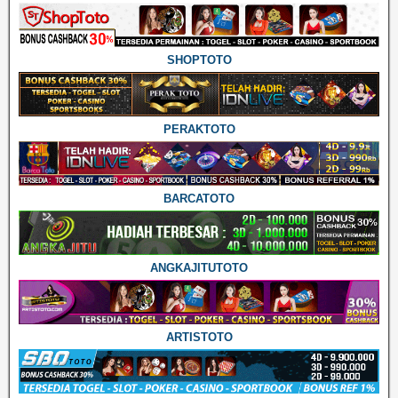
SHOPTOTO
PERAKTOTO
BARCATOTO
ANGKAJITUTOTO
ARTISTOTO