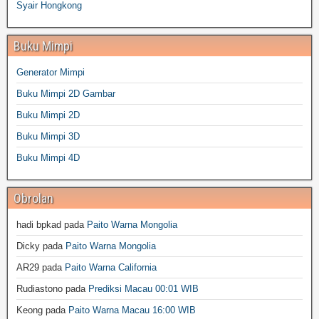
Syair Hongkong
Buku Mimpi
Generator Mimpi
Buku Mimpi 2D Gambar
Buku Mimpi 2D
Buku Mimpi 3D
Buku Mimpi 4D
Obrolan
hadi bpkad
pada
Paito Warna Mongolia
Dicky
pada
Paito Warna Mongolia
AR29
pada
Paito Warna California
Rudiastono
pada
Prediksi Macau 00:01 WIB
Keong
pada
Paito Warna Macau 16:00 WIB