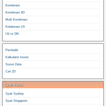
Kombinasi
Kombinasi 4D
Multi Kombinasi
Kolaborasi LN
LN vs DN
Pembalik
Kalkulator Invest
Susun Data
Cari 2D
Syair Paito
Syair Sydney
Syair Singapore