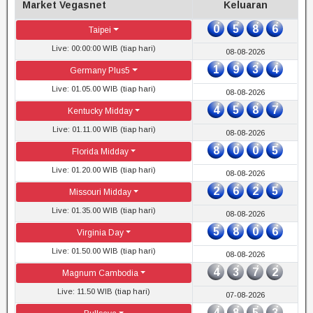
Market Vegasnet
Keluaran
0
5
8
6
Taipei
Live: 00:00:00 WIB (tiap hari)
08-08-2026
1
9
3
4
Germany Plus5
Live: 01.05.00 WIB (tiap hari)
08-08-2026
4
5
8
7
Kentucky Midday
Live: 01.11.00 WIB (tiap hari)
08-08-2026
8
0
0
5
Florida Midday
Live: 01.20.00 WIB (tiap hari)
08-08-2026
2
6
2
5
Missouri Midday
Live: 01.35.00 WIB (tiap hari)
08-08-2026
5
8
0
6
Virginia Day
Live: 01.50.00 WIB (tiap hari)
08-08-2026
4
3
7
2
Magnum Cambodia
Live: 11.50 WIB (tiap hari)
07-08-2026
4
8
5
3