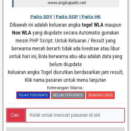
www.angkapaito.net
Paito SDY
|
Paito SGP
|
Paito HK
Dibawah ini adalah keluaran angka
togel WLA
maupun
Non WLA
yang diupdate secara Automatis gunakan
mesin PHP Script. Untuk Keluaran / Result yang
berwarna merah berarti tidak ada livedraw atau libur
untuk hari ini, Bola berwarna abu-abu adalah data yang
belum diupdate
Keluaran angka Togel diurutkan berdasarkan jam result,
Klik nama pasaran untuk menu lanjutan
Keterangan Warna :
TELAH TERUPDATE
BELUM TERUPDATE
PASARAN LIBUR
Cari :