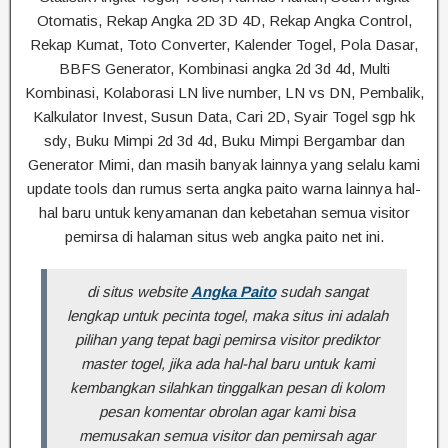
Otomatis, Rekap Angka 2D 3D 4D, Rekap Angka Control,
Rekap Kumat, Toto Converter, Kalender Togel, Pola Dasar,
BBFS Generator, Kombinasi angka 2d 3d 4d, Multi
Kombinasi, Kolaborasi LN live number, LN vs DN, Pembalik,
Kalkulator Invest, Susun Data, Cari 2D, Syair Togel sgp hk
sdy, Buku Mimpi 2d 3d 4d, Buku Mimpi Bergambar dan
Generator Mimi, dan masih banyak lainnya yang selalu kami
update tools dan rumus serta angka paito warna lainnya hal-
hal baru untuk kenyamanan dan kebetahan semua visitor
pemirsa di halaman situs web angka paito net ini.
di situs website
Angka Paito
sudah sangat
lengkap untuk pecinta togel, maka situs ini adalah
pilihan yang tepat bagi pemirsa visitor prediktor
master togel, jika ada hal-hal baru untuk kami
kembangkan silahkan tinggalkan pesan di kolom
pesan komentar obrolan agar kami bisa
memusakan semua visitor dan pemirsah agar