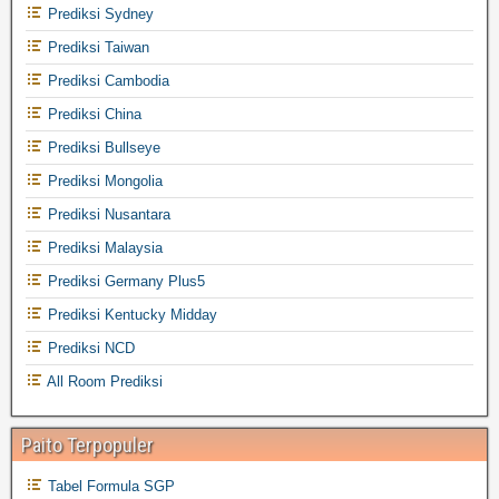
Prediksi Sydney
Prediksi Taiwan
Prediksi Cambodia
Prediksi China
Prediksi Bullseye
Prediksi Mongolia
Prediksi Nusantara
Prediksi Malaysia
Prediksi Germany Plus5
Prediksi Kentucky Midday
Prediksi NCD
All Room Prediksi
Paito Terpopuler
Tabel Formula SGP