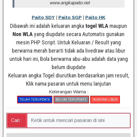
www.angkapaito.net
Paito SDY
|
Paito SGP
|
Paito HK
Dibawah ini adalah keluaran angka
togel WLA
maupun
Non WLA
yang diupdate secara Automatis gunakan
mesin PHP Script. Untuk Keluaran / Result yang
berwarna merah berarti tidak ada livedraw atau libur
untuk hari ini, Bola berwarna abu-abu adalah data yang
belum diupdate
Keluaran angka Togel diurutkan berdasarkan jam result,
Klik nama pasaran untuk menu lanjutan
Keterangan Warna :
TELAH TERUPDATE
BELUM TERUPDATE
PASARAN LIBUR
Cari :