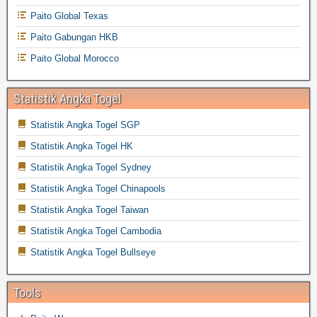
Paito Global Texas
Paito Gabungan HKB
Paito Global Morocco
Statistik Angka Togel
Statistik Angka Togel SGP
Statistik Angka Togel HK
Statistik Angka Togel Sydney
Statistik Angka Togel Chinapools
Statistik Angka Togel Taiwan
Statistik Angka Togel Cambodia
Statistik Angka Togel Bullseye
Tools