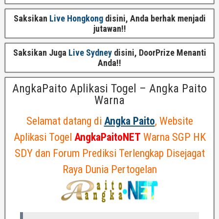
Saksikan
Live Hongkong
disini, Anda berhak menjadi
jutawan!!
Saksikan Juga
Live Sydney
disini, DoorPrize Menanti
Anda!!
AngkaPaito Aplikasi Togel – Angka Paito
Warna
Selamat datang di
Angka Paito
, Website
Aplikasi Togel
AngkaPaitoNET
Warna SGP HK
SDY dan Forum Prediksi Terlengkap Disejagat
Raya Dunia Pertogelan