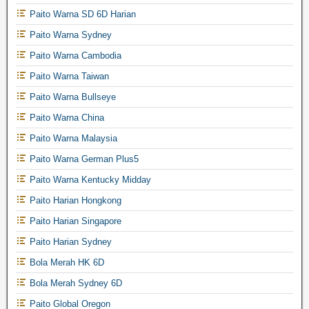
Paito Warna SD 6D Harian
Paito Warna Sydney
Paito Warna Cambodia
Paito Warna Taiwan
Paito Warna Bullseye
Paito Warna China
Paito Warna Malaysia
Paito Warna German Plus5
Paito Warna Kentucky Midday
Paito Harian Hongkong
Paito Harian Singapore
Paito Harian Sydney
Bola Merah HK 6D
Bola Merah Sydney 6D
Paito Global Oregon