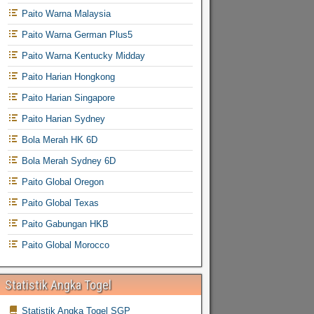
Paito Warna Malaysia
Paito Warna German Plus5
Paito Warna Kentucky Midday
Paito Harian Hongkong
Paito Harian Singapore
Paito Harian Sydney
Bola Merah HK 6D
Bola Merah Sydney 6D
Paito Global Oregon
Paito Global Texas
Paito Gabungan HKB
Paito Global Morocco
Statistik Angka Togel
Statistik Angka Togel SGP