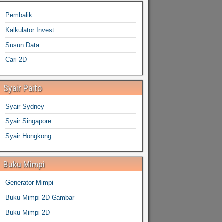
Pembalik
Kalkulator Invest
Susun Data
Cari 2D
Syair Paito
Syair Sydney
Syair Singapore
Syair Hongkong
Buku Mimpi
Generator Mimpi
Buku Mimpi 2D Gambar
Buku Mimpi 2D