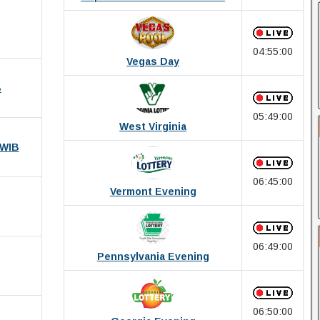
04:55:00
Vegas Day
B
05:49:00
West Virginia
 WIB
06:45:00
Vermont Evening
06:49:00
Pennsylvania Evening
06:50:00