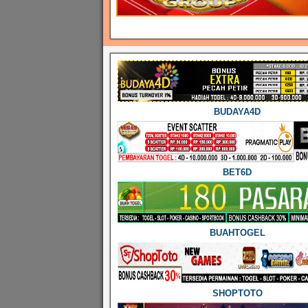
BUDAYA4D
BET6D
BUAHTOGEL
SHOPTOTO