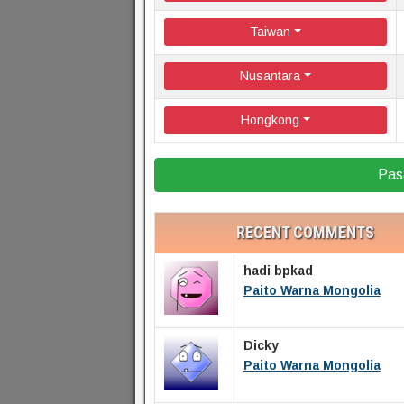
Taiwan
Nusantara
Hongkong
Pas
RECENT COMMENTS
hadi bpkad
Paito Warna Mongolia
Dicky
Paito Warna Mongolia