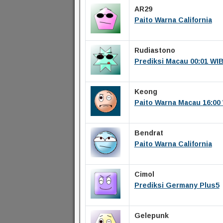
AR29
Paito Warna California
Rudiastono
Prediksi Macau 00:01 WI
Keong
Paito Warna Macau 16:00
Bendrat
Paito Warna California
Cimol
Prediksi Germany Plus5
Gelepunk