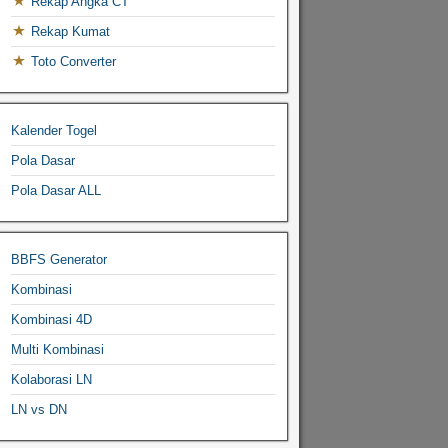
Rekap Angka CT
Rekap Kumat
Toto Converter
Kalender Togel
Pola Dasar
Pola Dasar ALL
BBFS Generator
Kombinasi
Kombinasi 4D
Multi Kombinasi
Kolaborasi LN
LN vs DN