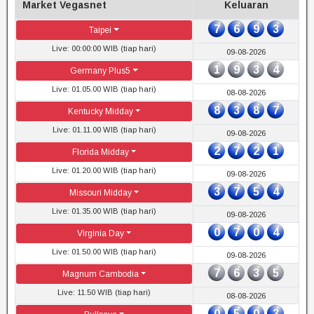
Market Vegasnet
Keluaran
7
6
9
3
Taipei
Live: 00:00:00 WIB (tiap hari)
09-08-2026
1
9
3
4
Germany Plus5
Live: 01.05.00 WIB (tiap hari)
08-08-2026
8
3
8
7
Kentucky Midday
Live: 01.11.00 WIB (tiap hari)
09-08-2026
2
7
2
1
Florida Midday
Live: 01.20.00 WIB (tiap hari)
09-08-2026
3
7
5
4
Missouri Midday
Live: 01.35.00 WIB (tiap hari)
09-08-2026
0
7
0
4
Virginia Day
Live: 01.50.00 WIB (tiap hari)
09-08-2026
7
6
3
5
Magnum Cambodia
Live: 11.50 WIB (tiap hari)
08-08-2026
0
5
0
3