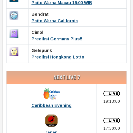
Paito Warna Macau 16:00 WIB
Bendrat
Paito Warna California
Cimol
Prediksi Germany Plus5
Gelepunk
Prediksi Hongkong Lotto
NEXT LIVE 7
19:13:00
Caribbean Evening
17:30:00
Japan