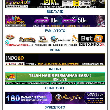
BUDAYA4D
FAMILYTOTO
BET6D
INDO6D
BUAHTOGEL
3PRIZETOTO