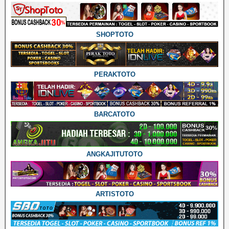
SHOPTOTO
PERAKTOTO
BARCATOTO
ANGKAJITUTOTO
ARTISTOTO