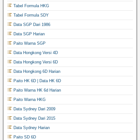
Tabel Formula HKG
Tabel Formula SDY
Data SGP Dari 1986
Data SGP Harian
Paito Warna SGP
Data Hongkong Versi 4D
Data Hongkong Versi 6D
Data Hongkong 6D Harian
Paito HK 6D | Data HK 6D
Paito Warna HK 6d Harian
Paito Warna HKG
Data Sydney Dari 2009
Data Sydney Dari 2015
Data Sydney Harian
Paito SD 6D