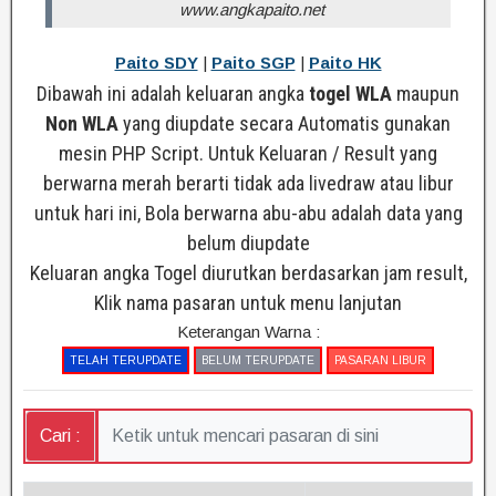
www.angkapaito.net
Paito SDY
|
Paito SGP
|
Paito HK
Dibawah ini adalah keluaran angka
togel WLA
maupun
Non WLA
yang diupdate secara Automatis gunakan
mesin PHP Script. Untuk Keluaran / Result yang
berwarna merah berarti tidak ada livedraw atau libur
untuk hari ini, Bola berwarna abu-abu adalah data yang
belum diupdate
Keluaran angka Togel diurutkan berdasarkan jam result,
Klik nama pasaran untuk menu lanjutan
Keterangan Warna :
TELAH TERUPDATE
BELUM TERUPDATE
PASARAN LIBUR
Cari :