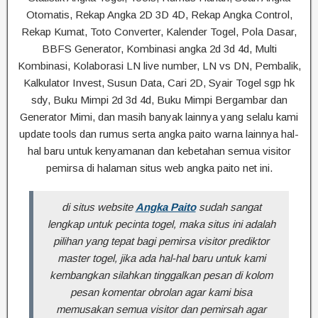
Otomatis, Rekap Angka 2D 3D 4D, Rekap Angka Control,
Rekap Kumat, Toto Converter, Kalender Togel, Pola Dasar,
BBFS Generator, Kombinasi angka 2d 3d 4d, Multi
Kombinasi, Kolaborasi LN live number, LN vs DN, Pembalik,
Kalkulator Invest, Susun Data, Cari 2D, Syair Togel sgp hk
sdy, Buku Mimpi 2d 3d 4d, Buku Mimpi Bergambar dan
Generator Mimi, dan masih banyak lainnya yang selalu kami
update tools dan rumus serta angka paito warna lainnya hal-
hal baru untuk kenyamanan dan kebetahan semua visitor
pemirsa di halaman situs web angka paito net ini.
di situs website
Angka Paito
sudah sangat
lengkap untuk pecinta togel, maka situs ini adalah
pilihan yang tepat bagi pemirsa visitor prediktor
master togel, jika ada hal-hal baru untuk kami
kembangkan silahkan tinggalkan pesan di kolom
pesan komentar obrolan agar kami bisa
memusakan semua visitor dan pemirsah agar