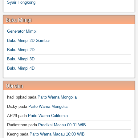
Syair Hongkong
Buku Mimpi
Generator Mimpi
Buku Mimpi 2D Gambar
Buku Mimpi 2D
Buku Mimpi 3D
Buku Mimpi 4D
Obrolan
hadi bpkad
pada
Paito Warna Mongolia
Dicky
pada
Paito Warna Mongolia
AR29
pada
Paito Warna California
Rudiastono
pada
Prediksi Macau 00:01 WIB
Keong
pada
Paito Warna Macau 16:00 WIB