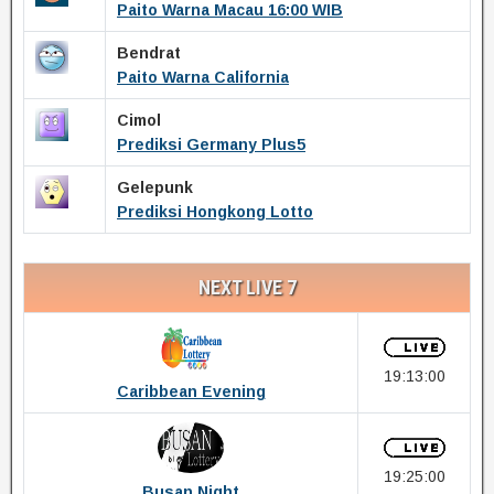
Paito Warna Macau 16:00 WIB
Bendrat
Paito Warna California
Cimol
Prediksi Germany Plus5
Gelepunk
Prediksi Hongkong Lotto
NEXT LIVE 7
19:13:00
Caribbean Evening
19:25:00
Busan Night