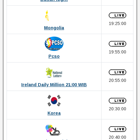
19:25:00
Mongolia
19:55:00
Pcso
20:55:00
Ireland Daily Million 21:00 WIB
20:30:00
Korea
20:40:00