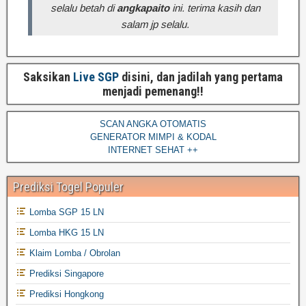
selalu betah di
angkapaito
ini. terima kasih dan
salam jp selalu.
Saksikan
Live SGP
disini, dan jadilah yang pertama
menjadi pemenang!!
SCAN ANGKA OTOMATIS
GENERATOR MIMPI & KODAL
INTERNET SEHAT ++
Prediksi Togel Populer
Lomba SGP 15 LN
Lomba HKG 15 LN
Klaim Lomba / Obrolan
Prediksi Singapore
Prediksi Hongkong