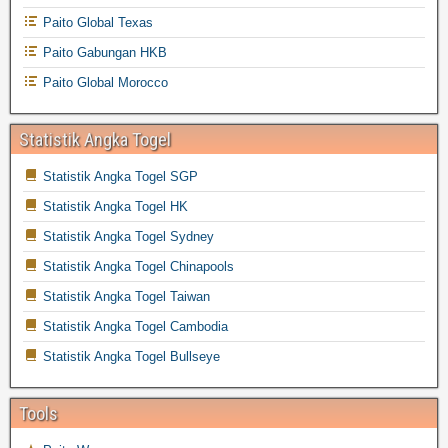
Paito Global Texas
Paito Gabungan HKB
Paito Global Morocco
Statistik Angka Togel
Statistik Angka Togel SGP
Statistik Angka Togel HK
Statistik Angka Togel Sydney
Statistik Angka Togel Chinapools
Statistik Angka Togel Taiwan
Statistik Angka Togel Cambodia
Statistik Angka Togel Bullseye
Tools