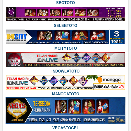
SBOTOTO
SELEBTOTO
MCITYTOTO
INDOWLATOTO
MANGGATOTO
VEGASTOGEL