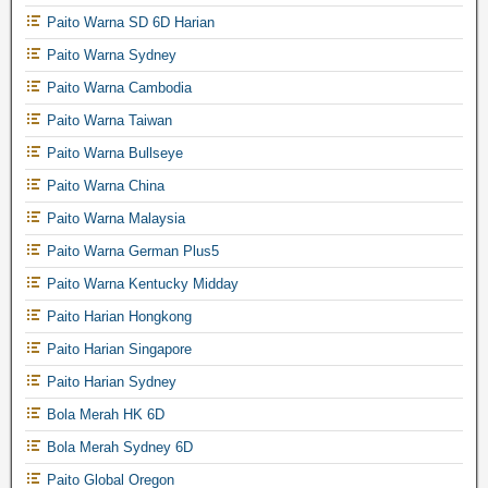
Paito Warna SD 6D Harian
Paito Warna Sydney
Paito Warna Cambodia
Paito Warna Taiwan
Paito Warna Bullseye
Paito Warna China
Paito Warna Malaysia
Paito Warna German Plus5
Paito Warna Kentucky Midday
Paito Harian Hongkong
Paito Harian Singapore
Paito Harian Sydney
Bola Merah HK 6D
Bola Merah Sydney 6D
Paito Global Oregon