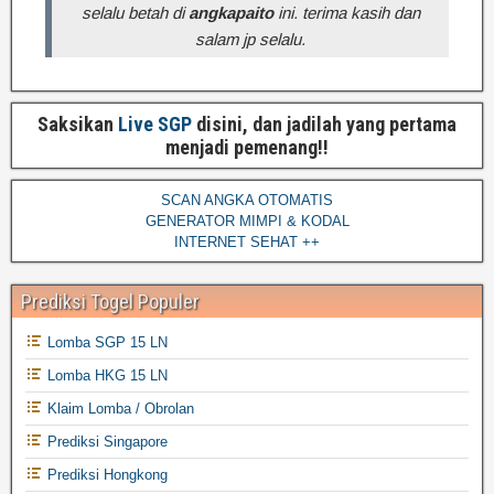
selalu betah di
angkapaito
ini. terima kasih dan
salam jp selalu.
Saksikan
Live SGP
disini, dan jadilah yang pertama
menjadi pemenang!!
SCAN ANGKA OTOMATIS
GENERATOR MIMPI & KODAL
INTERNET SEHAT ++
Prediksi Togel Populer
Lomba SGP 15 LN
Lomba HKG 15 LN
Klaim Lomba / Obrolan
Prediksi Singapore
Prediksi Hongkong