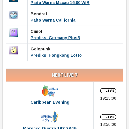
Paito Warna Macau 16:00 WIB
Bendrat
Paito Warna California
Cimol
Prediksi Germany Plus5
Gelepunk
Prediksi Hongkong Lotto
NEXT LIVE 7
19:13:00
Caribbean Evening
18:50:00
Morocco Quatro 19:00 WIB