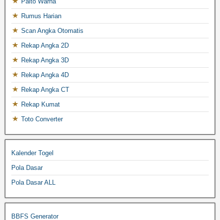
Paito Warna
Rumus Harian
Scan Angka Otomatis
Rekap Angka 2D
Rekap Angka 3D
Rekap Angka 4D
Rekap Angka CT
Rekap Kumat
Toto Converter
Kalender Togel
Pola Dasar
Pola Dasar ALL
BBFS Generator