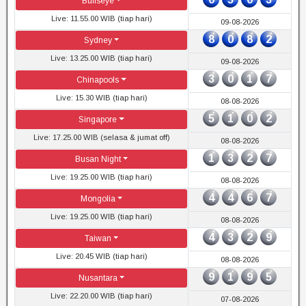
Bullseye
Live: 11.55.00 WIB (tiap hari)
09-08-2026
8
0
8
2
Sydney
Live: 13.25.00 WIB (tiap hari)
09-08-2026
3
0
1
7
Chinapools
Live: 15.30 WIB (tiap hari)
08-08-2026
5
1
0
2
Singapore
Live: 17.25.00 WIB (selasa & jumat off)
08-08-2026
1
3
2
7
Busan Night
Live: 19.25.00 WIB (tiap hari)
08-08-2026
4
4
6
7
Mongolia
Live: 19.25.00 WIB (tiap hari)
08-08-2026
4
3
2
9
Taiwan
Live: 20.45 WIB (tiap hari)
08-08-2026
9
1
9
5
Nusantara
Live: 22.20.00 WIB (tiap hari)
07-08-2026