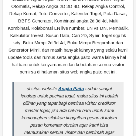
Otomatis, Rekap Angka 2D 3D 4D, Rekap Angka Control,
Rekap Kumat, Toto Converter, Kalender Togel, Pola Dasar,
BBFS Generator, Kombinasi angka 2d 3d 4d, Multi
Kombinasi, Kolaborasi LN live number, LN vs DN, Pembalik,
Kalkulator Invest, Susun Data, Cari 2D, Syair Togel sgp hk
sdy, Buku Mimpi 2d 3d 4d, Buku Mimpi Bergambar dan
Generator Mimi, dan masih banyak lainnya yang selalu kami
update tools dan rumus serta angka paito warna lainnya hal-
hal baru untuk kenyamanan dan kebetahan semua visitor
pemirsa di halaman situs web angka paito net ini.
di situs website
Angka Paito
sudah sangat
lengkap untuk pecinta togel, maka situs ini adalah
pilihan yang tepat bagi pemirsa visitor prediktor
master togel, jika ada hal-hal baru untuk kami
kembangkan silahkan tinggalkan pesan di kolom
pesan komentar obrolan agar kami bisa
memusakan semua visitor dan pemirsah agar