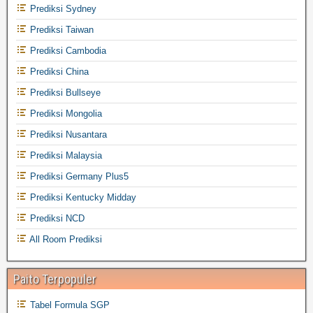
Prediksi Sydney
Prediksi Taiwan
Prediksi Cambodia
Prediksi China
Prediksi Bullseye
Prediksi Mongolia
Prediksi Nusantara
Prediksi Malaysia
Prediksi Germany Plus5
Prediksi Kentucky Midday
Prediksi NCD
All Room Prediksi
Paito Terpopuler
Tabel Formula SGP