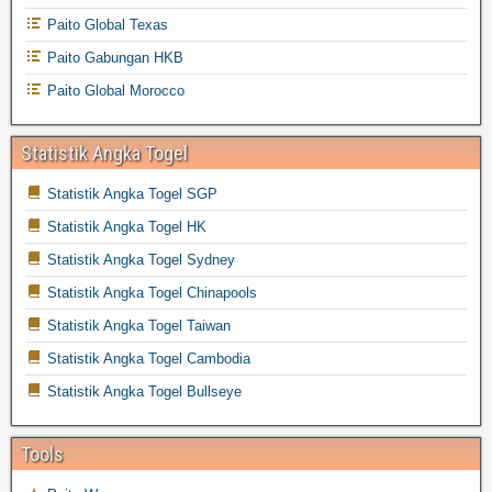
Paito Global Texas
Paito Gabungan HKB
Paito Global Morocco
Statistik Angka Togel
Statistik Angka Togel SGP
Statistik Angka Togel HK
Statistik Angka Togel Sydney
Statistik Angka Togel Chinapools
Statistik Angka Togel Taiwan
Statistik Angka Togel Cambodia
Statistik Angka Togel Bullseye
Tools