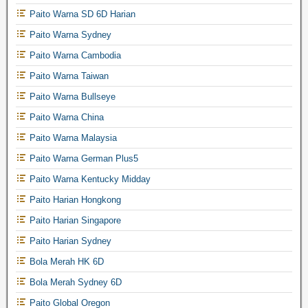
Paito Warna SD 6D Harian
Paito Warna Sydney
Paito Warna Cambodia
Paito Warna Taiwan
Paito Warna Bullseye
Paito Warna China
Paito Warna Malaysia
Paito Warna German Plus5
Paito Warna Kentucky Midday
Paito Harian Hongkong
Paito Harian Singapore
Paito Harian Sydney
Bola Merah HK 6D
Bola Merah Sydney 6D
Paito Global Oregon