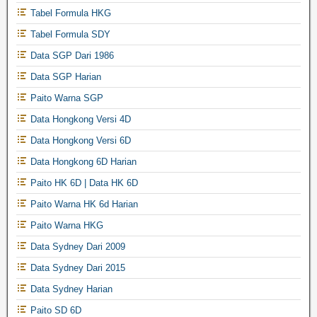
Tabel Formula HKG
Tabel Formula SDY
Data SGP Dari 1986
Data SGP Harian
Paito Warna SGP
Data Hongkong Versi 4D
Data Hongkong Versi 6D
Data Hongkong 6D Harian
Paito HK 6D | Data HK 6D
Paito Warna HK 6d Harian
Paito Warna HKG
Data Sydney Dari 2009
Data Sydney Dari 2015
Data Sydney Harian
Paito SD 6D