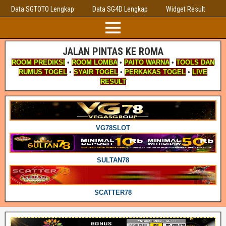
Data SGTOTO Lengkap
Data SG4D Lengkap
Widget Result
JALAN PINTAS KE ROMA
ROOM PREDIKSI
•
ROOM LOMBA
•
PAITO WARNA
•
TOOLS DAN
RUMUS TOGEL
•
SYAIR TOGEL
•
PERKAKAS TOGEL
•
LIVE
RESULT
VG78SLOT
SULTAN78
SCATTER78