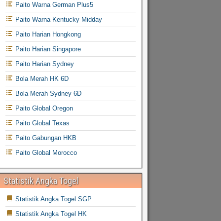
Paito Warna German Plus5
Paito Warna Kentucky Midday
Paito Harian Hongkong
Paito Harian Singapore
Paito Harian Sydney
Bola Merah HK 6D
Bola Merah Sydney 6D
Paito Global Oregon
Paito Global Texas
Paito Gabungan HKB
Paito Global Morocco
Statistik Angka Togel
Statistik Angka Togel SGP
Statistik Angka Togel HK