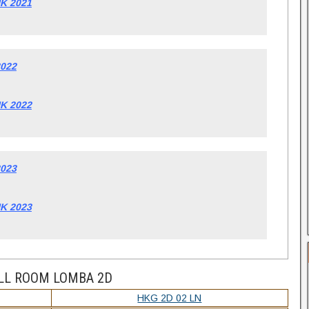
HK 2021
2022
HK 2022
2023
HK 2023
LL ROOM LOMBA 2D
HKG 2D 02 LN