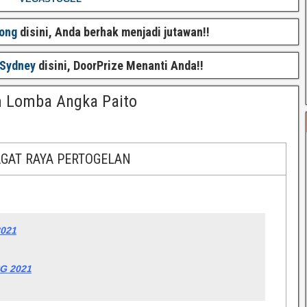
ong
disini, Anda berhak menjadi jutawan!!
 Sydney
disini, DoorPrize Menanti Anda!!
 Lomba Angka Paito
AGAT RAYA PERTOGELAN
2021
SG 2021