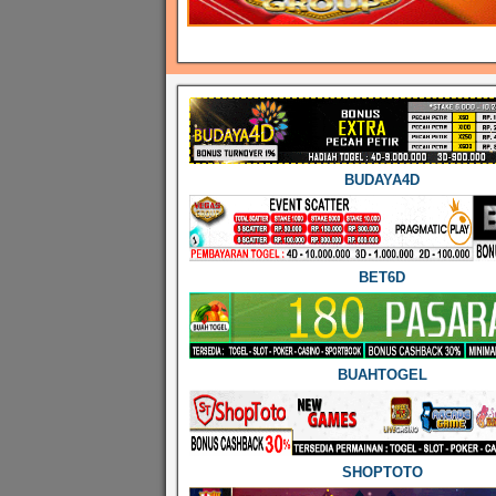
BUDAYA4D
BET6D
BUAHTOGEL
SHOPTOTO