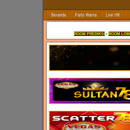
Beranda
Paito Warna
Live HK
ROOM PREDIKSI
•
ROOM LOM