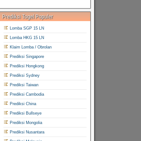
Prediksi Togel Populer
Lomba SGP 15 LN
Lomba HKG 15 LN
Klaim Lomba / Obrolan
Prediksi Singapore
Prediksi Hongkong
Prediksi Sydney
Prediksi Taiwan
Prediksi Cambodia
Prediksi China
Prediksi Bullseye
Prediksi Mongolia
Prediksi Nusantara