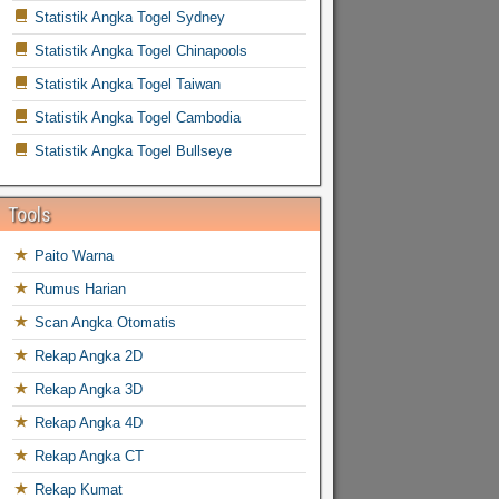
Statistik Angka Togel Sydney
Statistik Angka Togel Chinapools
Statistik Angka Togel Taiwan
Statistik Angka Togel Cambodia
Statistik Angka Togel Bullseye
Tools
Paito Warna
Rumus Harian
Scan Angka Otomatis
Rekap Angka 2D
Rekap Angka 3D
Rekap Angka 4D
Rekap Angka CT
Rekap Kumat