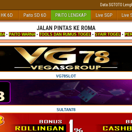
Data SGTOTO Leng
HK 6D
Paito SD 6D
PAITO LENGKAP
Live SGP
Live 
JALAN PINTAS KE ROMA
BA
•
PAITO WARNA
•
TOOLS DAN RUMUS TOGEL
•
SYAIR TOGEL
•
PE
VG78SLOT
SULTAN78