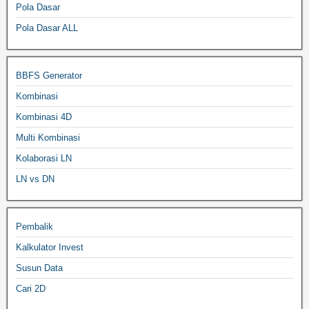
Pola Dasar
Pola Dasar ALL
BBFS Generator
Kombinasi
Kombinasi 4D
Multi Kombinasi
Kolaborasi LN
LN vs DN
Pembalik
Kalkulator Invest
Susun Data
Cari 2D