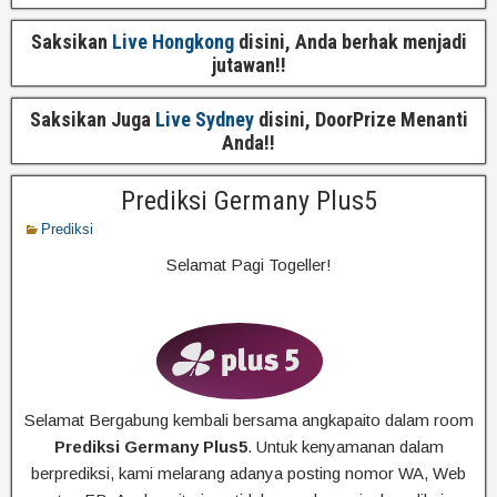
Saksikan
Live Hongkong
disini, Anda berhak menjadi
jutawan!!
Saksikan Juga
Live Sydney
disini, DoorPrize Menanti
Anda!!
Prediksi Germany Plus5
Prediksi
Selamat Pagi Togeller!
Selamat Bergabung kembali bersama angkapaito dalam room
Prediksi Germany Plus5
. Untuk kenyamanan dalam
berprediksi, kami melarang adanya posting nomor WA, Web