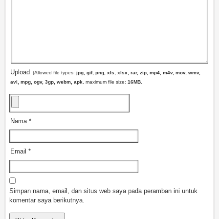
Upload
(Allowed file types:
jpg, gif, png, xls, xlsx, rar, zip, mp4, m4v, mov, wmv,
avi, mpg, ogv, 3gp, webm, apk
, maximum file size:
16MB.
Nama
*
Email
*
Simpan nama, email, dan situs web saya pada peramban ini untuk
komentar saya berikutnya.