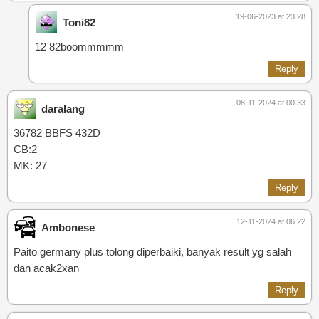
19-06-2023 at 23:28
Toni82
12 82boommmmm
Reply
08-11-2024 at 00:33
daralang
36782 BBFS 432D
CB:2
MK: 27
Reply
12-11-2024 at 06:22
Ambonese
Paito germany plus tolong diperbaiki, banyak result yg salah
dan acak2xan
Reply