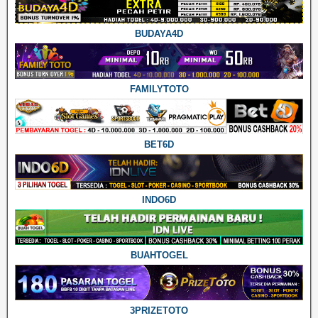
BUDAYA4D
FAMILYTOTO
BET6D
INDO6D
BUAHTOGEL
3PRIZETOTO