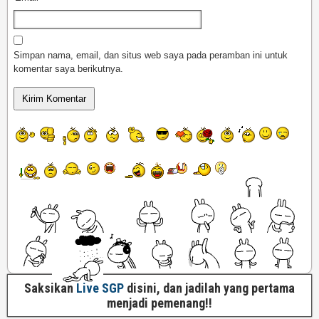
Simpan nama, email, dan situs web saya pada peramban ini untuk
komentar saya berikutnya.
Saksikan
Live SGP
disini, dan jadilah yang pertama
menjadi pemenang!!