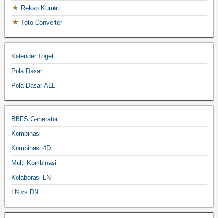
Rekap Kumat
Toto Converter
Kalender Togel
Pola Dasar
Pola Dasar ALL
BBFS Generator
Kombinasi
Kombinasi 4D
Multi Kombinasi
Kolaborasi LN
LN vs DN