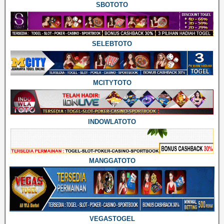
SBOTOTO
SELEBTOTO
MCITYTOTO
INDOWLATOTO
MANGGATOTO
VEGASTOGEL