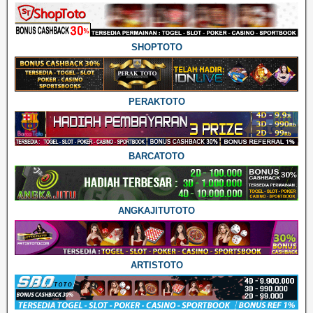
SHOPTOTO
PERAKTOTO
BARCATOTO
ANGKAJITUTOTO
ARTISTOTO