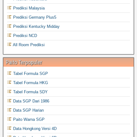
Prediksi Malaysia
Prediksi Germany Plus5
Prediksi Kentucky Midday
Prediksi NCD
All Room Prediksi
Paito Terpopuler
Tabel Formula SGP
Tabel Formula HKG
Tabel Formula SDY
Data SGP Dari 1986
Data SGP Harian
Paito Warna SGP
Data Hongkong Versi 4D