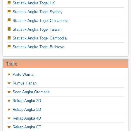
Statistik Angka Togel HK
Statistik Angka Togel Sydney
Statistik Angka Togel Chinapools
Statistik Angka Togel Taiwan
Statistik Angka Togel Cambodia
Statistik Angka Togel Bullseye
Tools
Paito Warna
Rumus Harian
Scan Angka Otomatis
Rekap Angka 2D
Rekap Angka 3D
Rekap Angka 4D
Rekap Angka CT