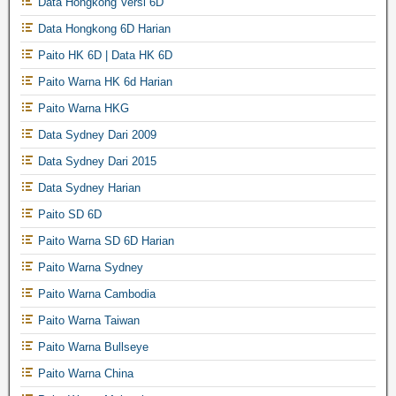
Data Hongkong Versi 6D
Data Hongkong 6D Harian
Paito HK 6D | Data HK 6D
Paito Warna HK 6d Harian
Paito Warna HKG
Data Sydney Dari 2009
Data Sydney Dari 2015
Data Sydney Harian
Paito SD 6D
Paito Warna SD 6D Harian
Paito Warna Sydney
Paito Warna Cambodia
Paito Warna Taiwan
Paito Warna Bullseye
Paito Warna China