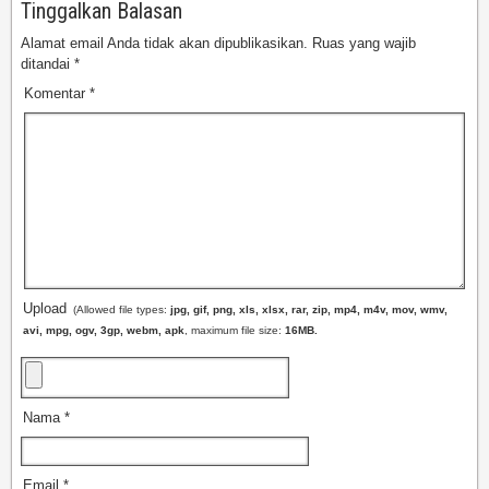
Tinggalkan Balasan
Alamat email Anda tidak akan dipublikasikan.
Ruas yang wajib
ditandai
*
Komentar
*
Upload
(Allowed file types:
jpg, gif, png, xls, xlsx, rar, zip, mp4, m4v, mov, wmv,
avi, mpg, ogv, 3gp, webm, apk
, maximum file size:
16MB.
Nama
*
Email
*