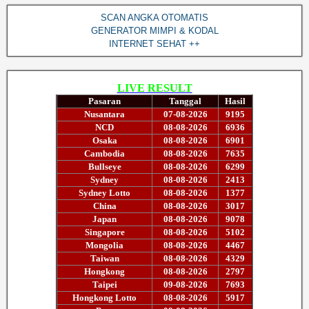
SCAN ANGKA OTOMATIS
GENERATOR MIMPI & KODAL
INTERNET SEHAT ++