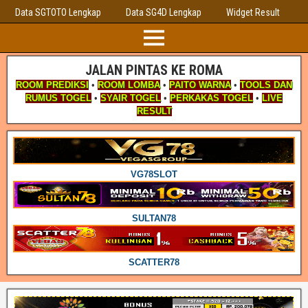
Data SGTOTO Lengkap
Data SG4D Lengkap
Widget Result
JALAN PINTAS KE ROMA
ROOM PREDIKSI
•
ROOM LOMBA
•
PAITO WARNA
•
TOOLS DAN
RUMUS TOGEL
•
SYAIR TOGEL
•
PERKAKAS TOGEL
•
LIVE
RESULT
VG78SLOT
SULTAN78
SCATTER78