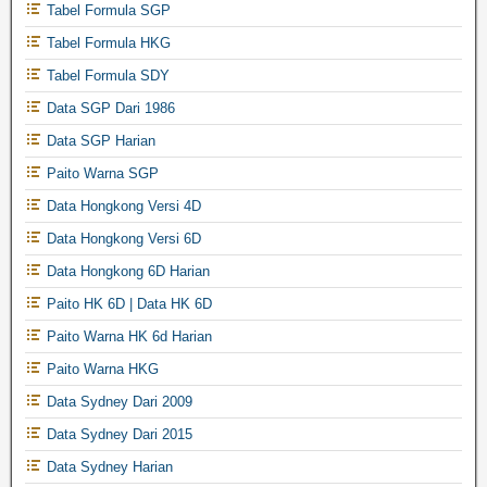
Tabel Formula SGP
Tabel Formula HKG
Tabel Formula SDY
Data SGP Dari 1986
Data SGP Harian
Paito Warna SGP
Data Hongkong Versi 4D
Data Hongkong Versi 6D
Data Hongkong 6D Harian
Paito HK 6D | Data HK 6D
Paito Warna HK 6d Harian
Paito Warna HKG
Data Sydney Dari 2009
Data Sydney Dari 2015
Data Sydney Harian