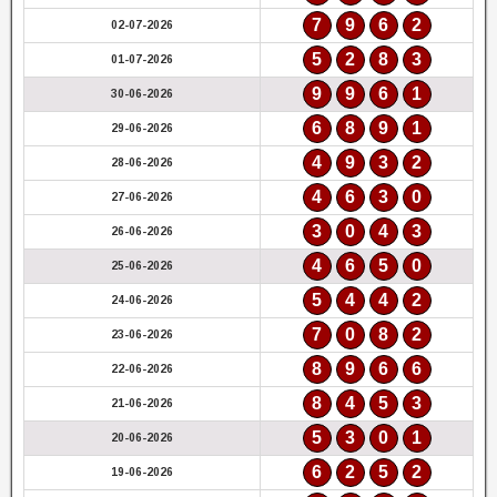
7
9
6
2
02-07-2026
5
2
8
3
01-07-2026
9
9
6
1
30-06-2026
6
8
9
1
29-06-2026
4
9
3
2
28-06-2026
4
6
3
0
27-06-2026
3
0
4
3
26-06-2026
4
6
5
0
25-06-2026
5
4
4
2
24-06-2026
7
0
8
2
23-06-2026
8
9
6
6
22-06-2026
8
4
5
3
21-06-2026
5
3
0
1
20-06-2026
6
2
5
2
19-06-2026