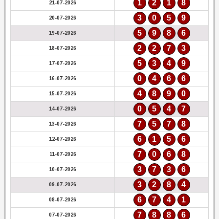
1
2
1
8
21-07-2026
3
0
5
9
20-07-2026
5
9
8
6
19-07-2026
2
2
7
3
18-07-2026
5
3
4
9
17-07-2026
0
4
6
6
16-07-2026
4
8
9
0
15-07-2026
0
5
4
7
14-07-2026
7
5
7
8
13-07-2026
6
1
5
6
12-07-2026
7
0
6
8
11-07-2026
3
7
3
6
10-07-2026
3
2
8
4
09-07-2026
6
7
4
1
08-07-2026
7
8
8
6
07-07-2026