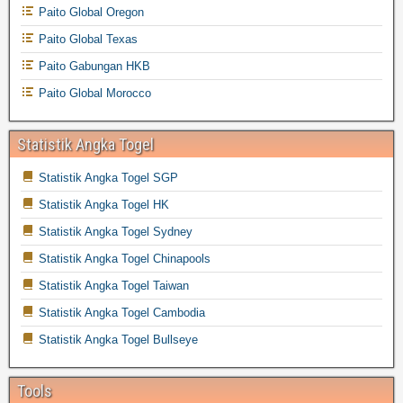
Paito Global Oregon
Paito Global Texas
Paito Gabungan HKB
Paito Global Morocco
Statistik Angka Togel
Statistik Angka Togel SGP
Statistik Angka Togel HK
Statistik Angka Togel Sydney
Statistik Angka Togel Chinapools
Statistik Angka Togel Taiwan
Statistik Angka Togel Cambodia
Statistik Angka Togel Bullseye
Tools