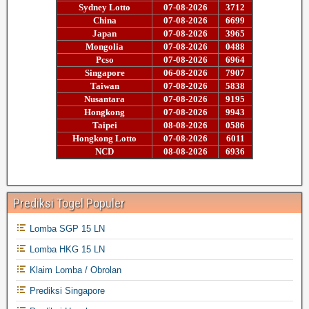
Prediksi Togel Populer
Lomba SGP 15 LN
Lomba HKG 15 LN
Klaim Lomba / Obrolan
Prediksi Singapore