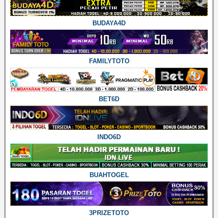
BUDAYA4D
FAMILYTOTO
BET6D
INDO6D
BUAHTOGEL
3PRIZETOTO