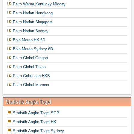
Paito Warna Kentucky Midday
Paito Harian Hongkong
Paito Harian Singapore
Paito Harian Sydney
Bola Merah HK 6D
Bola Merah Sydney 6D
Paito Global Oregon
Paito Global Texas
Paito Gabungan HKB
Paito Global Morocco
Statistik Angka Togel
Statistik Angka Togel SGP
Statistik Angka Togel HK
Statistik Angka Togel Sydney