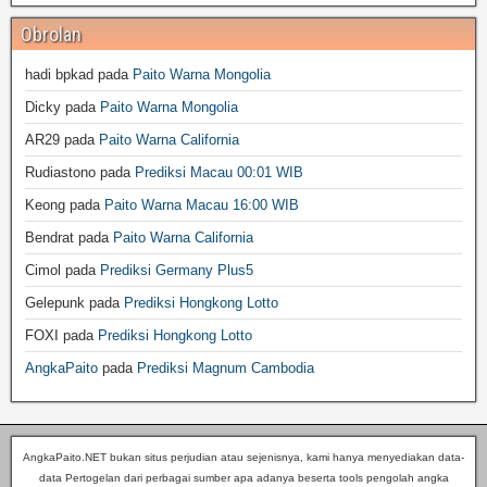
Obrolan
hadi bpkad
pada
Paito Warna Mongolia
Dicky
pada
Paito Warna Mongolia
AR29
pada
Paito Warna California
Rudiastono
pada
Prediksi Macau 00:01 WIB
Keong
pada
Paito Warna Macau 16:00 WIB
Bendrat
pada
Paito Warna California
Cimol
pada
Prediksi Germany Plus5
Gelepunk
pada
Prediksi Hongkong Lotto
FOXI
pada
Prediksi Hongkong Lotto
AngkaPaito
pada
Prediksi Magnum Cambodia
AngkaPaito.NET bukan situs perjudian atau sejenisnya, kami hanya menyediakan data-
data Pertogelan dari perbagai sumber apa adanya beserta tools pengolah angka