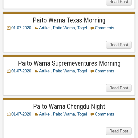
Read Post
Paito Warna Texas Morning
01-07-2020
Artikel
,
Paito Warna
,
Togel
Comments
Read Post
Paito Warna Supremeventures Morning
01-07-2020
Artikel
,
Paito Warna
,
Togel
Comments
Read Post
Paito Warna Chengdu Night
01-07-2020
Artikel
,
Paito Warna
,
Togel
Comments
Read Post