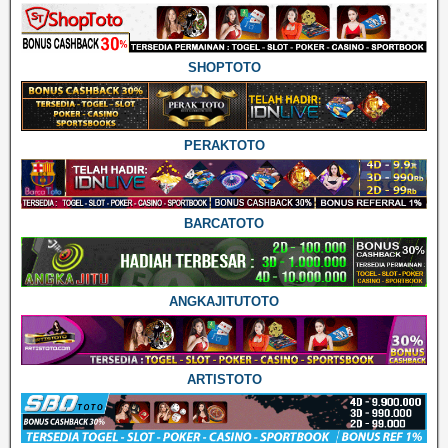
SHOPTOTO
PERAKTOTO
BARCATOTO
ANGKAJITUTOTO
ARTISTOTO