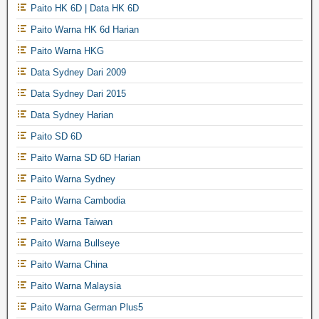
Paito HK 6D | Data HK 6D
Paito Warna HK 6d Harian
Paito Warna HKG
Data Sydney Dari 2009
Data Sydney Dari 2015
Data Sydney Harian
Paito SD 6D
Paito Warna SD 6D Harian
Paito Warna Sydney
Paito Warna Cambodia
Paito Warna Taiwan
Paito Warna Bullseye
Paito Warna China
Paito Warna Malaysia
Paito Warna German Plus5