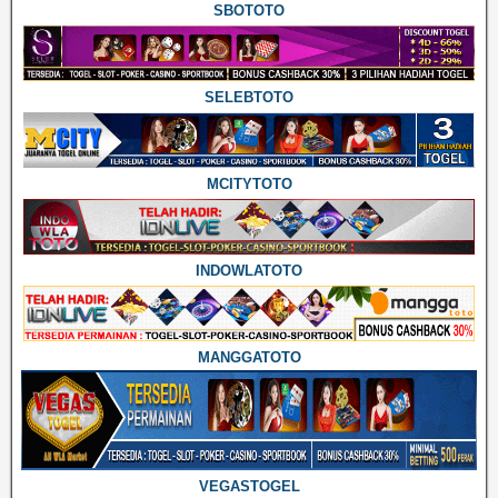
SBOTOTO
SELEBTOTO
MCITYTOTO
INDOWLATOTO
MANGGATOTO
VEGASTOGEL