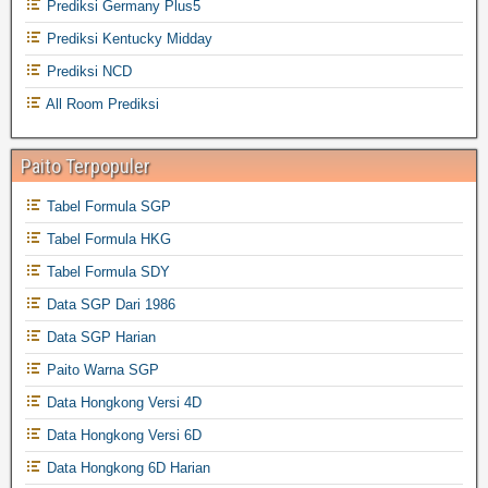
Prediksi Germany Plus5
Prediksi Kentucky Midday
Prediksi NCD
All Room Prediksi
Paito Terpopuler
Tabel Formula SGP
Tabel Formula HKG
Tabel Formula SDY
Data SGP Dari 1986
Data SGP Harian
Paito Warna SGP
Data Hongkong Versi 4D
Data Hongkong Versi 6D
Data Hongkong 6D Harian