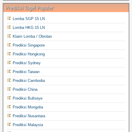
Prediksi Togel Populer
Lomba SGP 15 LN
Lomba HKG 15 LN
Klaim Lomba / Obrolan
Prediksi Singapore
Prediksi Hongkong
Prediksi Sydney
Prediksi Taiwan
Prediksi Cambodia
Prediksi China
Prediksi Bullseye
Prediksi Mongolia
Prediksi Nusantara
Prediksi Malaysia