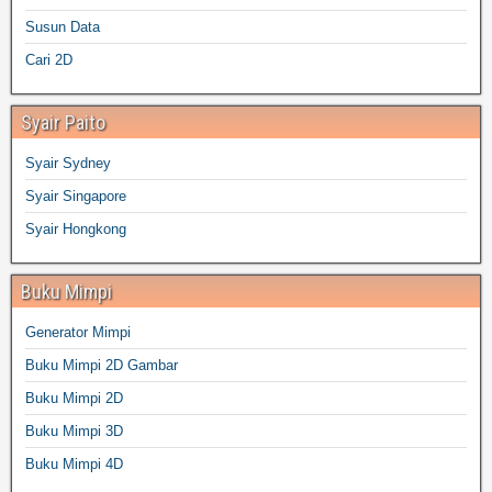
Susun Data
Cari 2D
Syair Paito
Syair Sydney
Syair Singapore
Syair Hongkong
Buku Mimpi
Generator Mimpi
Buku Mimpi 2D Gambar
Buku Mimpi 2D
Buku Mimpi 3D
Buku Mimpi 4D