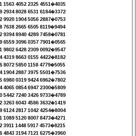
1 1563 4052 2325 4551�4035
9 2934 8028 6531 6184�3372
2 9920 1904 5056 2887�0753
8 7638 2665 6505 8119�9494
2 9394 8940 4289 7458�0781
9 6559 3096 0357 7901�0565
1 9802 6428 2309 0092�9547
4 4319 8663 0155 4422�8182
6 8072 5850 1158 4779�5055
4 1904 2887 3975 5501�7536
5 6980 0319 9424 6962�7802
4 4065 0854 6947 2300�5809
0 5442 7240 3426 9733�4789
2 3263 6043 4586 3632�1419
9 6124 2817 1042 4254�8004
1 1089 5120 8007 8473�4271
2 3911 1448 5917 4573�8215
6 4843 3194 7121 6275�3960