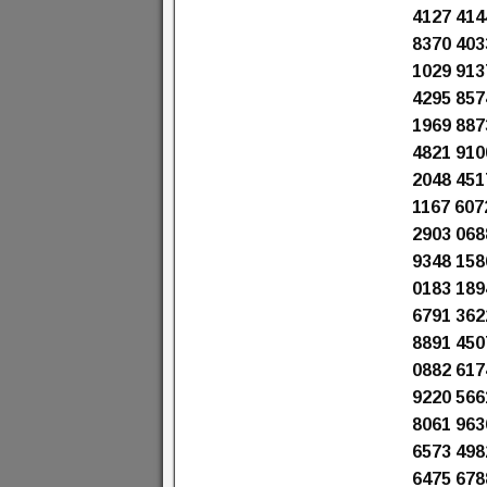
4127 414
8370 403
1029 913
4295 857
1969 887
4821 910
2048 451
1167 607
2903 068
9348 158
0183 189
6791 362
8891 450
0882 617
9220 566
8061 963
6573 498
6475 678