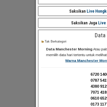
Saksikan
Live Hongk
Saksikan Juga
Live
Data
Tak Berkategori
Data Manchester Morning
Atau pai
memilih data hari tertentu untuk melih
Warna Manchester Mor
6720 140
0787 541
4380 912
7071 418
0610 652
0173 117