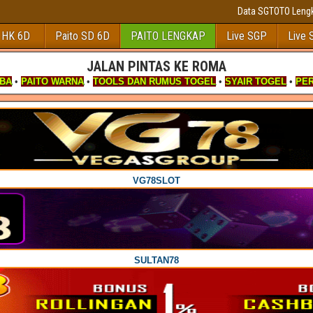
Data SGTOTO Leng
HK 6D
Paito SD 6D
PAITO LENGKAP
Live SGP
Live 
JALAN PINTAS KE ROMA
BA
•
PAITO WARNA
•
TOOLS DAN RUMUS TOGEL
•
SYAIR TOGEL
•
PE
VG78SLOT
SULTAN78