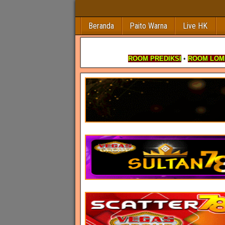
Beranda
Paito Warna
Live HK
ROOM PREDIKSI
•
ROOM LOM