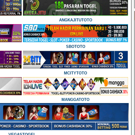
ANGKAJITUTOTO
SBOTOTO
MCITYTOTO
MANGGATOTO
VEGASTOGEL