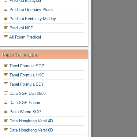
Prediksi Malaysia
Prediksi Germany Plus5
Prediksi Kentucky Midday
Prediksi NCD
All Room Prediksi
Paito Terpopuler
Tabel Formula SGP
Tabel Formula HKG
Tabel Formula SDY
Data SGP Dari 1986
Data SGP Harian
Paito Warna SGP
Data Hongkong Versi 4D
Data Hongkong Versi 6D