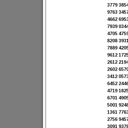
3779 385
9763 345
4662 695
7939 034
4705 475
8208 393
7889 420
9612 172
2612 219
2602 657
3412 057
6452 244
4719 182
6701 490
5001 924
1361 776
2756 945
3091 937