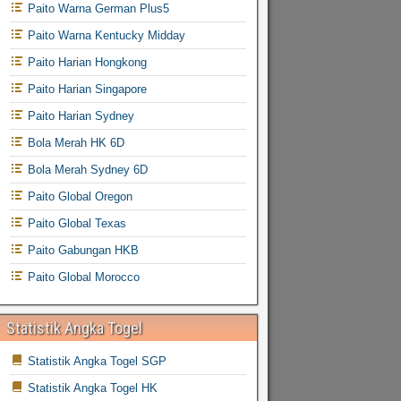
Paito Warna German Plus5
Paito Warna Kentucky Midday
Paito Harian Hongkong
Paito Harian Singapore
Paito Harian Sydney
Bola Merah HK 6D
Bola Merah Sydney 6D
Paito Global Oregon
Paito Global Texas
Paito Gabungan HKB
Paito Global Morocco
Statistik Angka Togel
Statistik Angka Togel SGP
Statistik Angka Togel HK