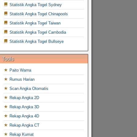
Statistik Angka Togel Sydney
Statistik Angka Togel Chinapools
Statistik Angka Togel Taiwan
Statistik Angka Togel Cambodia
Statistik Angka Togel Bullseye
Tools
Paito Warna
Rumus Harian
Scan Angka Otomatis
Rekap Angka 2D
Rekap Angka 3D
Rekap Angka 4D
Rekap Angka CT
Rekap Kumat