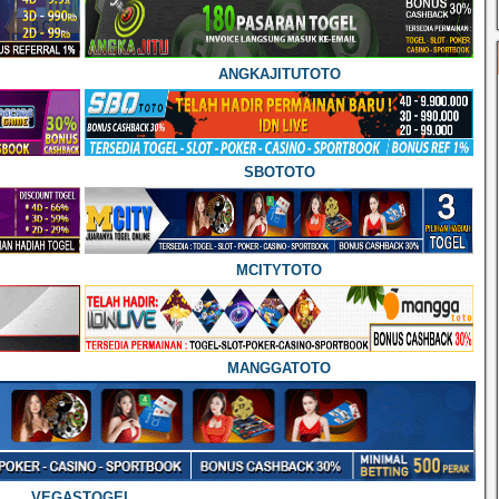
ANGKAJITUTOTO
SBOTOTO
MCITYTOTO
MANGGATOTO
VEGASTOGEL