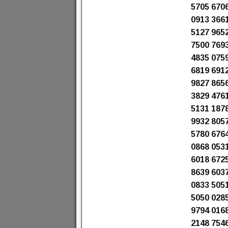
5705 670
0913 366
5127 965
7500 769
4835 075
6819 691
9827 865
3829 476
5131 187
9932 805
5780 676
0868 053
6018 672
8639 603
0833 505
5050 028
9794 016
2148 754