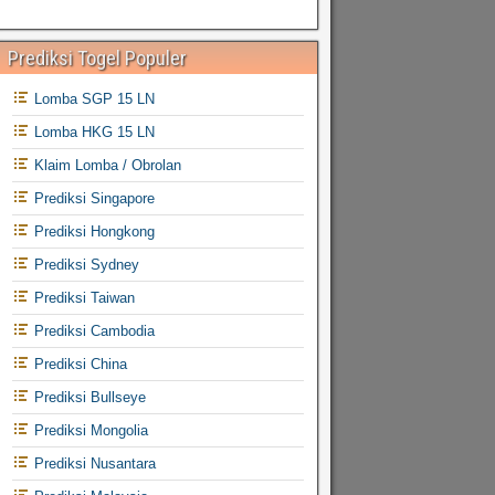
Prediksi Togel Populer
Lomba SGP 15 LN
Lomba HKG 15 LN
Klaim Lomba / Obrolan
Prediksi Singapore
Prediksi Hongkong
Prediksi Sydney
Prediksi Taiwan
Prediksi Cambodia
Prediksi China
Prediksi Bullseye
Prediksi Mongolia
Prediksi Nusantara