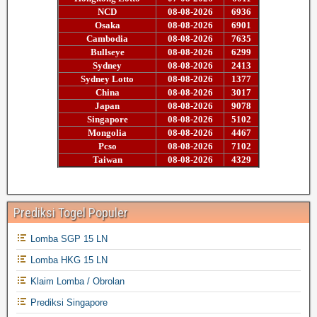
Prediksi Togel Populer
Lomba SGP 15 LN
Lomba HKG 15 LN
Klaim Lomba / Obrolan
Prediksi Singapore