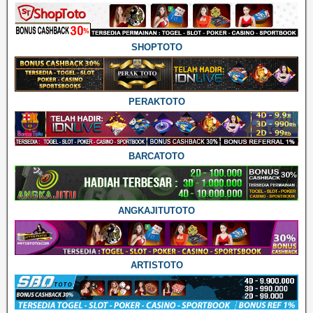
SHOPTOTO
PERAKTOTO
BARCATOTO
ANGKAJITUTOTO
ARTISTOTO