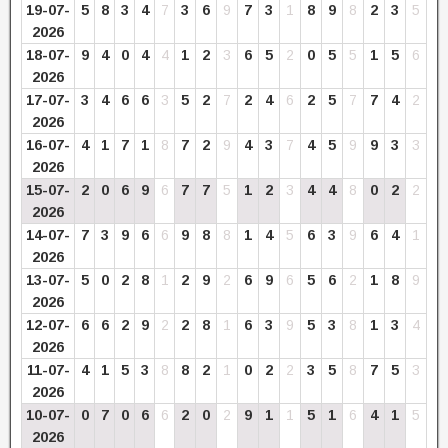
19-07-
5
8
3
4
7
3
6
9
7
3
1
8
9
8
2
3
5
2026
18-07-
9
4
0
4
4
1
2
3
6
5
2
0
5
5
1
5
6
2026
17-07-
3
4
6
6
3
5
2
7
2
4
6
2
5
7
7
4
2
2026
16-07-
4
1
7
1
8
7
2
9
4
3
7
4
5
9
9
3
3
2026
15-07-
2
0
6
9
6
7
7
5
1
2
3
4
4
8
0
2
2
2026
14-07-
7
3
9
6
6
9
8
8
1
4
5
6
3
9
6
4
1
2026
13-07-
5
0
2
8
1
2
9
2
6
9
6
5
6
2
1
8
9
2026
12-07-
6
6
2
9
2
2
8
1
6
3
9
5
3
8
1
3
4
2026
11-07-
4
1
5
3
8
8
2
1
0
2
2
3
5
8
7
5
3
2026
10-07-
0
7
0
6
6
2
0
2
9
1
1
5
1
6
4
1
5
2026