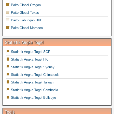
Paito Global Oregon
Paito Global Texas
Paito Gabungan HKB
Paito Global Morocco
Statistik Angka Togel
Statistik Angka Togel SGP
Statistik Angka Togel HK
Statistik Angka Togel Sydney
Statistik Angka Togel Chinapools
Statistik Angka Togel Taiwan
Statistik Angka Togel Cambodia
Statistik Angka Togel Bullseye
Tools