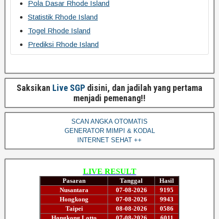
Pola Dasar Rhode Island
Statistik Rhode Island
Togel Rhode Island
Prediksi Rhode Island
Saksikan
Live SGP
disini, dan jadilah yang pertama
menjadi pemenang!!
SCAN ANGKA OTOMATIS
GENERATOR MIMPI & KODAL
INTERNET SEHAT ++