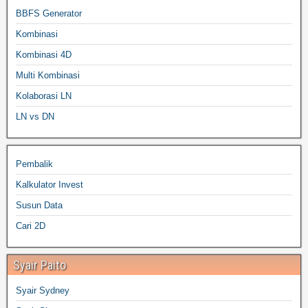
BBFS Generator
Kombinasi
Kombinasi 4D
Multi Kombinasi
Kolaborasi LN
LN vs DN
Pembalik
Kalkulator Invest
Susun Data
Cari 2D
Syair Paito
Syair Sydney