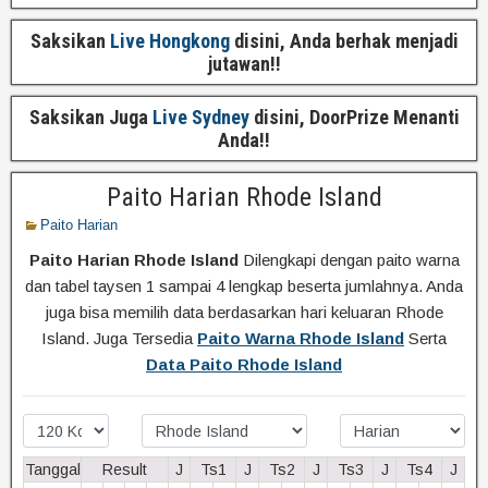
Saksikan
Live Hongkong
disini, Anda berhak menjadi
jutawan!!
Saksikan Juga
Live Sydney
disini, DoorPrize Menanti
Anda!!
Paito Harian Rhode Island
Paito Harian
Paito Harian Rhode Island
Dilengkapi dengan paito warna
dan tabel taysen 1 sampai 4 lengkap beserta jumlahnya. Anda
juga bisa memilih data berdasarkan hari keluaran Rhode
Island. Juga Tersedia
Paito Warna Rhode Island
Serta
Data Paito Rhode Island
Tanggal
Result
J
Ts1
J
Ts2
J
Ts3
J
Ts4
J