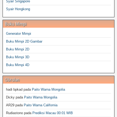
Syair Singapore
Syair Hongkong
Buku Mimpi
Generator Mimpi
Buku Mimpi 2D Gambar
Buku Mimpi 2D
Buku Mimpi 3D
Buku Mimpi 4D
Obrolan
hadi bpkad
pada
Paito Warna Mongolia
Dicky
pada
Paito Warna Mongolia
AR29
pada
Paito Warna California
Rudiastono
pada
Prediksi Macau 00:01 WIB