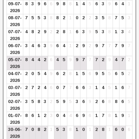
09-07-
8
3
9
6
6
9
8
8
1
4
5
6
3
9
6
4
1
2026
08-07-
7
5
5
3
8
8
2
1
0
2
2
3
5
8
7
5
3
2026
07-07-
4
8
2
9
2
2
8
1
6
3
9
5
3
8
1
3
4
2026
06-07-
3
4
6
3
9
6
4
1
2
9
2
9
7
7
7
9
7
2026
05-07-
8
4
4
2
6
4
5
9
9
7
7
7
2
9
4
7
2
2026
04-07-
2
0
5
4
9
6
2
8
1
5
6
9
5
5
6
5
2
2026
03-07-
2
7
2
4
6
0
7
7
6
6
3
1
4
5
1
6
7
2026
02-07-
3
5
8
3
2
5
9
5
3
6
9
2
6
8
8
6
5
2026
01-07-
8
6
1
2
3
0
4
4
6
9
6
1
7
8
1
9
1
2026
30-06-
7
0
8
2
1
5
3
8
1
0
1
2
8
1
6
0
6
2026