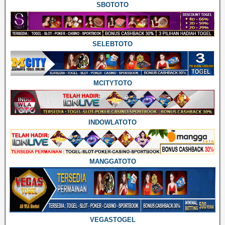
SBOTOTO
SELEBTOTO
MCITYTOTO
INDOWLATOTO
MANGGATOTO
VEGASTOGEL