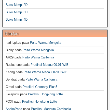
Buku Mimpi 2D
Buku Mimpi 3D
Buku Mimpi 4D
Obrolan
hadi bpkad
pada
Paito Warna Mongolia
Dicky
pada
Paito Warna Mongolia
AR29
pada
Paito Warna California
Rudiastono
pada
Prediksi Macau 00:01 WIB
Keong
pada
Paito Warna Macau 16:00 WIB
Bendrat
pada
Paito Warna California
Cimol
pada
Prediksi Germany Plus5
Gelepunk
pada
Prediksi Hongkong Lotto
FOXI
pada
Prediksi Hongkong Lotto
AngkaPaito
pada
Prediksi Magnum Cambodia