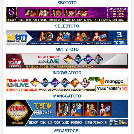
SBOTOTO
SELEBTOTO
MCITYTOTO
INDOWLATOTO
MANGGATOTO
VEGASTOGEL