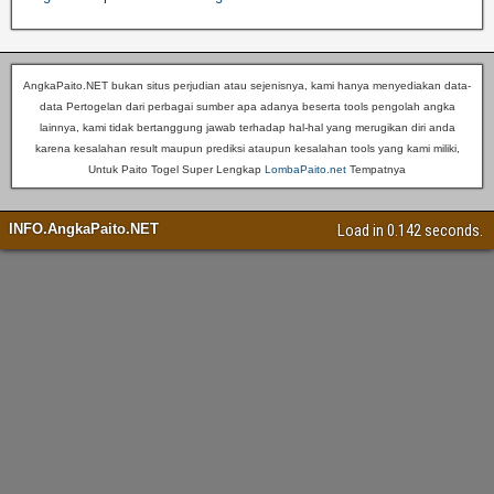
AngkaPaito.NET bukan situs perjudian atau sejenisnya, kami hanya menyediakan data-
data Pertogelan dari perbagai sumber apa adanya beserta tools pengolah angka
lainnya, kami tidak bertanggung jawab terhadap hal-hal yang merugikan diri anda
karena kesalahan result maupun prediksi ataupun kesalahan tools yang kami miliki,
Untuk Paito Togel Super Lengkap
LombaPaito.net
Tempatnya
INFO.AngkaPaito.NET
Load in 0.142 seconds.