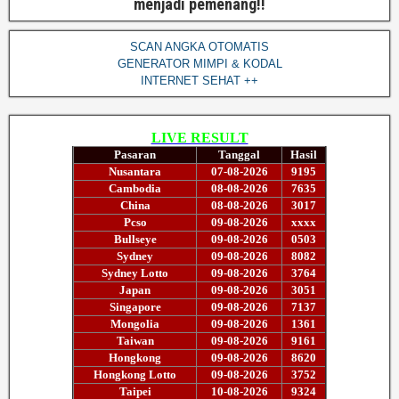
menjadi pemenang!!
SCAN ANGKA OTOMATIS
GENERATOR MIMPI & KODAL
INTERNET SEHAT ++