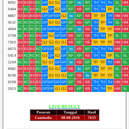
6552
BS
BS
BS
KC
GP
GJ
GJ
GP
KP
tw
KP
TH
TH
TH
SL
HM
5494
BS
KC
BS
KC
GJ
GP
GJ
GP
KP
KB
KP
TH
TH
TP
SL
SL
8867
BS
BS
BS
BS
GP
GP
GP
GJ
tw
KP
KB
TP
TP
TH
HM
HM
4132
KC
KC
KC
KC
GP
GJ
GJ
GP
KP
KB
KP
TH
TP
TH
SL
HM
4004
KC
KC
KC
KC
GP
GP
GP
GP
KP
tw
KB
TH
TP
TP
HM
HM
2708
KC
BS
KC
BS
GP
GJ
GP
GP
KB
KP
KB
TH
TH
TP
SL
SL
7915
BS
BS
KC
BS
GJ
GJ
GJ
GJ
KB
KP
KB
TP
TP
TP
HM
HM
6670
BS
BS
BS
KC
GP
GP
GJ
GP
tw
KB
KP
TH
TH
TH
HM
SL
5414
BS
KC
KC
KC
GJ
GP
GJ
GP
KP
KP
KB
TH
TH
TP
SL
SL
1164
KC
KC
BS
KC
GJ
GJ
GP
GP
tw
KB
KP
TP
TP
TH
HM
SL
6992
BS
BS
BS
KC
GP
GJ
GJ
GP
KB
tw
KP
TH
TP
TP
SL
HM
8199
BS
KC
BS
BS
GP
GJ
GJ
GJ
KP
KB
tw
TP
TP
TP
SL
HM
6268
BS
KC
BS
BS
GP
GP
GP
GP
KP
KB
KB
TH
TH
TH
HM
HM
2615
KC
BS
KC
BS
GP
GP
GJ
GJ
KB
KP
KB
TH
TH
TP
HM
SL