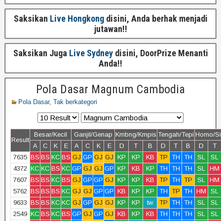
Saksikan
Live Hongkong
disini, Anda berhak menjadi
jutawan!!
Saksikan Juga
Live Sydney
disini, DoorPrize Menanti
Anda!!
Pola Dasar Magnum Cambodia
Pola Dasar
,
Tak berkategori
Besar/Kecil
Ganjil/Genap
Kmbng/Kmpis
Tengah/Tepi
Homo/Si
Result
A
C
K
E
A
C
K
E
D
T
B
D
T
B
D
T
7635
BS
BS
KC
BS
GJ
GP
GJ
GJ
KP
KP
KB
TP
TH
TH
SL
SL
4372
KC
KC
BS
KC
GP
GJ
GJ
GP
KP
KB
KP
TH
TH
TH
SL
HM
7607
BS
BS
KC
BS
GJ
GP
GP
GJ
KP
KP
KB
TP
TH
TP
SL
HM
5762
BS
BS
BS
KC
GJ
GJ
GP
GP
KB
KP
KP
TH
TP
TH
HM
SL
9633
BS
BS
KC
KC
GJ
GP
GJ
GJ
KP
KP
tw
TP
TH
TH
SL
SL
2549
KC
BS
KC
BS
GP
GJ
GP
GJ
KB
KP
KB
TH
TH
TH
SL
SL