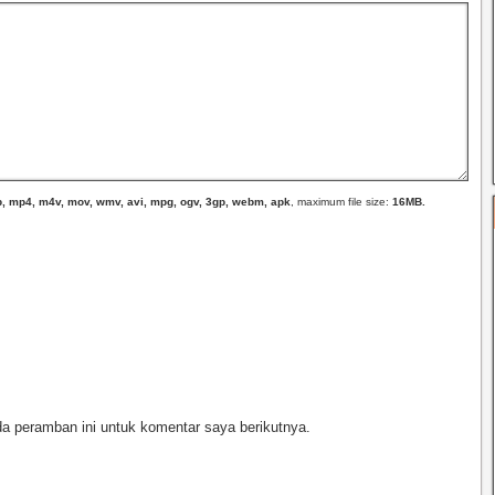
, zip, mp4, m4v, mov, wmv, avi, mpg, ogv, 3gp, webm, apk
, maximum file size:
16MB.
a peramban ini untuk komentar saya berikutnya.