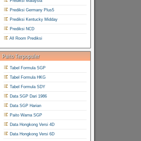
Prediksi Malaysia
Prediksi Germany Plus5
Prediksi Kentucky Midday
Prediksi NCD
All Room Prediksi
Paito Terpopuler
Tabel Formula SGP
Tabel Formula HKG
Tabel Formula SDY
Data SGP Dari 1986
Data SGP Harian
Paito Warna SGP
Data Hongkong Versi 4D
Data Hongkong Versi 6D