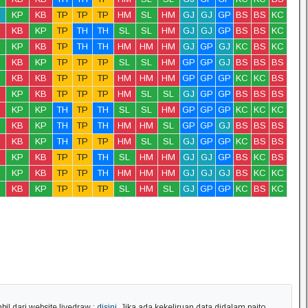
KP
KB
TP
TP
TP
HM
SL
HM
GJ
GJ
GP
BS
BS
KC
B
KB
KP
TP
TH
TH
SL
SL
HM
GJ
GJ
GP
BS
BS
KC
P
KP
KB
TP
TH
TH
HM
HM
HM
GJ
GP
GJ
KC
BS
KC
P
KB
KP
TP
TP
TP
SL
SL
HM
GP
GP
GJ
BS
BS
BS
P
KB
KB
TP
TP
TP
HM
HM
HM
GP
GP
GP
KC
KC
BS
B
KP
KB
TP
TP
TP
HM
SL
SL
GJ
GP
GP
BS
BS
BS
B
KP
KP
TH
TP
TH
SL
SL
HM
GP
GP
GP
KC
KC
KC
P
KB
KP
TH
TP
TH
HM
HM
SL
GP
GP
GJ
BS
BS
BS
B
KB
KP
TH
TP
TP
HM
SL
SL
GJ
GP
GP
KC
BS
BS
B
KP
KB
TP
TP
TH
SL
HM
HM
GJ
GJ
GP
BS
KC
BS
P
KP
KB
TP
TP
TH
HM
HM
HM
GJ
GJ
GJ
BS
KC
KC
P
KB
KP
TP
TP
TP
SL
HM
SL
GJ
GP
GP
KC
BS
KC
l dari website livedraw :
disini
. Jika ada kekeliruan data didalam paito,