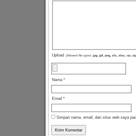
Upload
(Allowed file types:
jpg, gif, png, xls, xlsx, rar
Nama
*
Email
*
Simpan nama, email, dan situs web saya pad