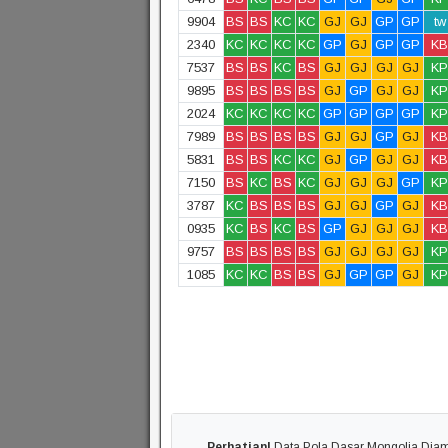
9904
BS
BS
KC
KC
GJ
GJ
GP
GP
tw
2340
KC
KC
KC
KC
GP
GJ
GP
GP
K
7537
BS
BS
KC
BS
GJ
GJ
GJ
GJ
K
9895
BS
BS
BS
BS
GJ
GP
GJ
GJ
K
2024
KC
KC
KC
KC
GP
GP
GP
GP
K
7989
BS
BS
BS
BS
GJ
GJ
GP
GJ
K
5831
BS
BS
KC
KC
GJ
GP
GJ
GJ
K
7150
BS
KC
BS
KC
GJ
GJ
GJ
GP
K
3787
KC
BS
BS
BS
GJ
GJ
GP
GJ
K
0935
KC
BS
KC
BS
GP
GJ
GJ
GJ
K
9757
BS
BS
BS
BS
GJ
GJ
GJ
GJ
K
1085
KC
KC
BS
BS
GJ
GP
GP
GJ
K
Perhatian!
Data Pola Dasar Mongolia Diambi