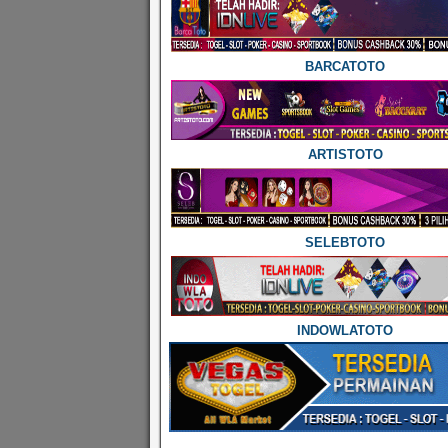
BARCATOTO
ARTISTOTO
SELEBTOTO
INDOWLATOTO