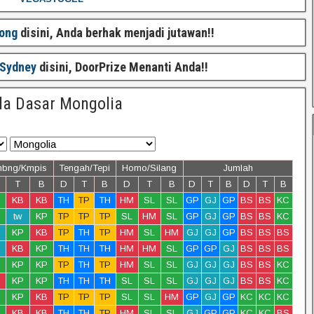
ong
disini, Anda berhak menjadi jutawan!!
 Sydney
disini, DoorPrize Menanti Anda!!
la Dasar Mongolia
bng/Kmpis
Tengah/Tepi
Homo/Silang
Jumlah
T
B
D
T
B
D
T
B
D
T
B
D
T
B
P
KB
KB
TH
TP
TH
HM
SL
SL
GP
GJ
GP
BS
BS
KC
P
tw
KP
TP
TP
TP
SL
HM
SL
GP
GJ
GP
BS
BS
KC
KP
KB
TP
TH
TP
HM
SL
HM
GJ
GJ
GP
BS
BS
BS
KB
KP
TH
TH
TH
HM
HM
SL
GP
GP
GJ
BS
BS
BS
P
KP
KP
TP
TH
TP
HM
SL
SL
GJ
GJ
GJ
BS
BS
KC
B
KP
KP
TH
TH
TH
SL
SL
SL
GJ
GJ
GJ
BS
BS
KC
P
KP
KB
TP
TP
TP
SL
SL
HM
GP
GJ
GP
KC
KC
KC
P
KB
KB
TH
TH
TP
HM
SL
SL
GJ
GP
GP
KC
KC
BS