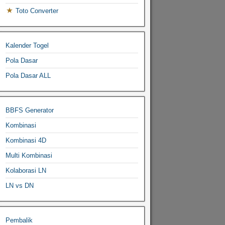
Toto Converter
Kalender Togel
Pola Dasar
Pola Dasar ALL
BBFS Generator
Kombinasi
Kombinasi 4D
Multi Kombinasi
Kolaborasi LN
LN vs DN
Pembalik