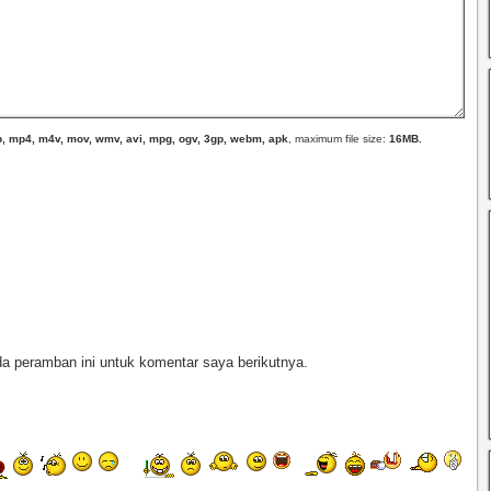
, zip, mp4, m4v, mov, wmv, avi, mpg, ogv, 3gp, webm, apk
, maximum file size:
16MB.
a peramban ini untuk komentar saya berikutnya.