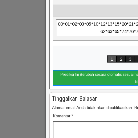
1
2
3
Prediksi Ini Berubah secara otomatis sesuai 
k
Tinggalkan Balasan
Alamat email Anda tidak akan dipublikasikan.
Ru
Komentar
*