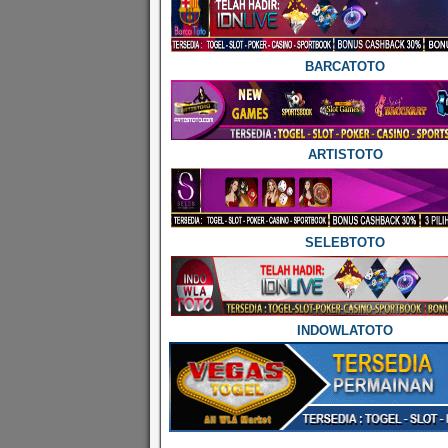
BARCATOTO
ARTISTOTO
SELEBTOTO
INDOWLATOTO