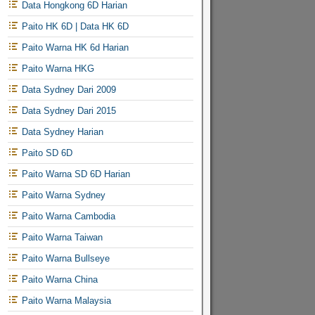
Data Hongkong 6D Harian
Paito HK 6D | Data HK 6D
Paito Warna HK 6d Harian
Paito Warna HKG
Data Sydney Dari 2009
Data Sydney Dari 2015
Data Sydney Harian
Paito SD 6D
Paito Warna SD 6D Harian
Paito Warna Sydney
Paito Warna Cambodia
Paito Warna Taiwan
Paito Warna Bullseye
Paito Warna China
Paito Warna Malaysia