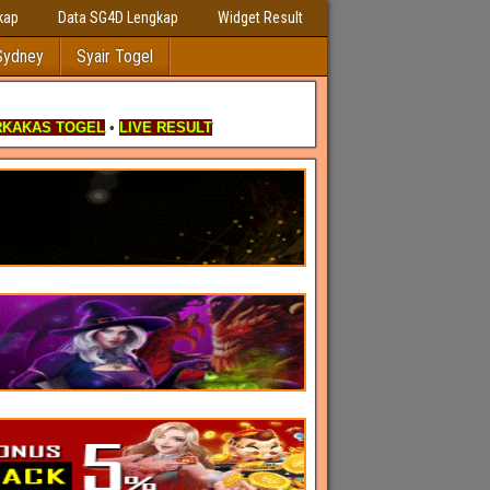
kap
Data SG4D Lengkap
Widget Result
Sydney
Syair Togel
RKAKAS TOGEL
•
LIVE RESULT