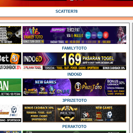
SCATTER78
FAMILYTOTO
INDO6D
3PRIZETOTO
PERAKTOTO