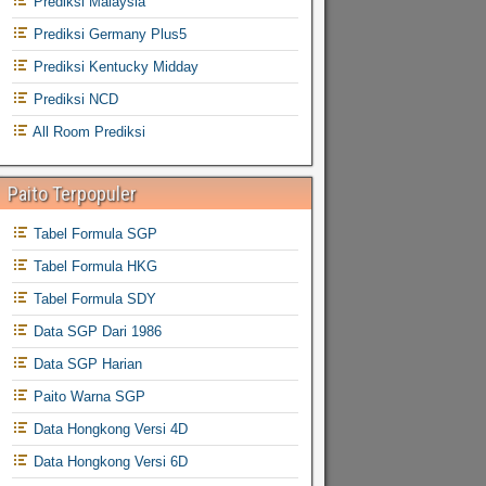
Prediksi Malaysia
Prediksi Germany Plus5
Prediksi Kentucky Midday
Prediksi NCD
All Room Prediksi
Paito Terpopuler
Tabel Formula SGP
Tabel Formula HKG
Tabel Formula SDY
Data SGP Dari 1986
Data SGP Harian
Paito Warna SGP
Data Hongkong Versi 4D
Data Hongkong Versi 6D