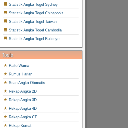
Statistik Angka Togel Sydney
Statistik Angka Togel Chinapools
Statistik Angka Togel Taiwan
Statistik Angka Togel Cambodia
Statistik Angka Togel Bullseye
Tools
Paito Warna
Rumus Harian
Scan Angka Otomatis
Rekap Angka 2D
Rekap Angka 3D
Rekap Angka 4D
Rekap Angka CT
Rekap Kumat