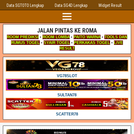
Data SGTOTO Lengkap
Data SG4D Lengkap
Widget Result
JALAN PINTAS KE ROMA
ROOM PREDIKSI
•
ROOM LOMBA
•
PAITO WARNA
•
TOOLS DAN
RUMUS TOGEL
•
SYAIR TOGEL
•
PERKAKAS TOGEL
•
LIVE
RESULT
VG78SLOT
SULTAN78
SCATTER78