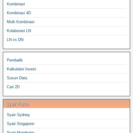
Kombinasi
Kombinasi 4D
Multi Kombinasi
Kolaborasi LN
LN vs DN
Pembalik
Kalkulator Invest
Susun Data
Cari 2D
Syair Paito
Syair Sydney
Syair Singapore
Syair Hongkong