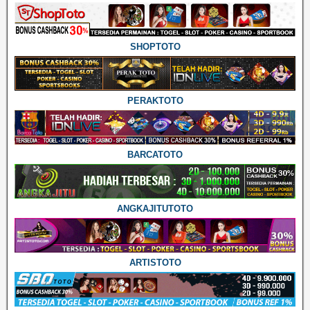
SHOPTOTO
PERAKTOTO
BARCATOTO
ANGKAJITUTOTO
ARTISTOTO