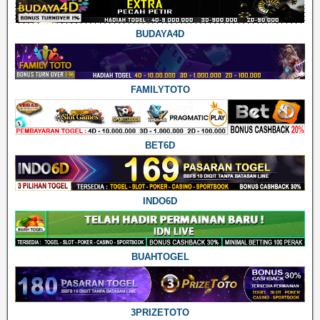
BUDAYA4D
FAMILYTOTO
BET6D
INDO6D
BUAHTOGEL
3PRIZETOTO