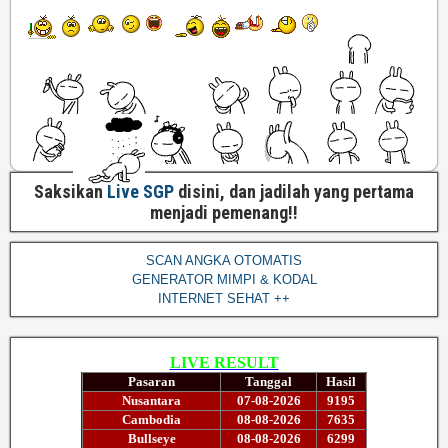
Saksikan
Live SGP
disini, dan jadilah yang pertama
menjadi pemenang!!
SCAN ANGKA OTOMATIS
GENERATOR MIMPI & KODAL
INTERNET SEHAT ++