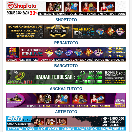
SHOPTOTO
PERAKTOTO
BARCATOTO
ANGKAJITUTOTO
ARTISTOTO