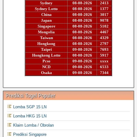
Prediksi Togel Populer
Lomba SGP 15 LN
Lomba HKG 15 LN
Klaim Lomba / Obrolan
Prediksi Singapore