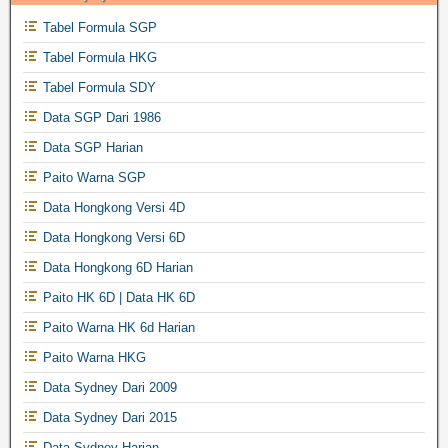
Tabel Formula SGP
Tabel Formula HKG
Tabel Formula SDY
Data SGP Dari 1986
Data SGP Harian
Paito Warna SGP
Data Hongkong Versi 4D
Data Hongkong Versi 6D
Data Hongkong 6D Harian
Paito HK 6D | Data HK 6D
Paito Warna HK 6d Harian
Paito Warna HKG
Data Sydney Dari 2009
Data Sydney Dari 2015
Data Sydney Harian