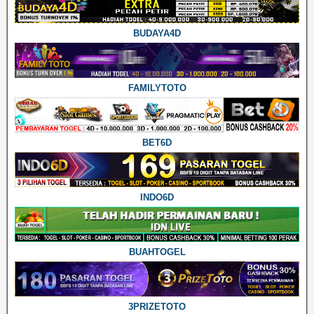
BUDAYA4D
FAMILYTOTO
BET6D
INDO6D
BUAHTOGEL
3PRIZETOTO