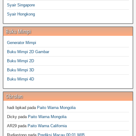
Syair Singapore
Syair Hongkong
Buku Mimpi
Generator Mimpi
Buku Mimpi 2D Gambar
Buku Mimpi 2D
Buku Mimpi 3D
Buku Mimpi 4D
Obrolan
hadi bpkad
pada
Paito Warna Mongolia
Dicky
pada
Paito Warna Mongolia
AR29
pada
Paito Warna California
Rudiastono
pada
Prediksi Macau 00:01 WIB