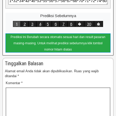
Prediksi Sebelumnya
1
2
3
4
5
6
7
8
�
30
�
Prediksi Ini Berubah secara otomatis sesuai hari dan result pasaran
masing-masing. Untuk melihat prediksi sebelumnya klik tombol
nomor hitam diatas
Tinggalkan Balasan
Alamat email Anda tidak akan dipublikasikan.
Ruas yang wajib
ditandai
*
Komentar
*