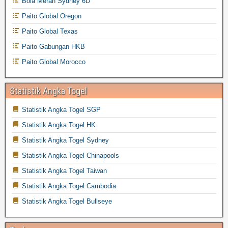
Bola Merah Sydney 6D
Paito Global Oregon
Paito Global Texas
Paito Gabungan HKB
Paito Global Morocco
Statistik Angka Togel
Statistik Angka Togel SGP
Statistik Angka Togel HK
Statistik Angka Togel Sydney
Statistik Angka Togel Chinapools
Statistik Angka Togel Taiwan
Statistik Angka Togel Cambodia
Statistik Angka Togel Bullseye