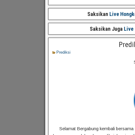
Saksikan
Live Hongk
Saksikan Juga
Live
Predi
Prediksi
Selamat Bergabung kembali bersama