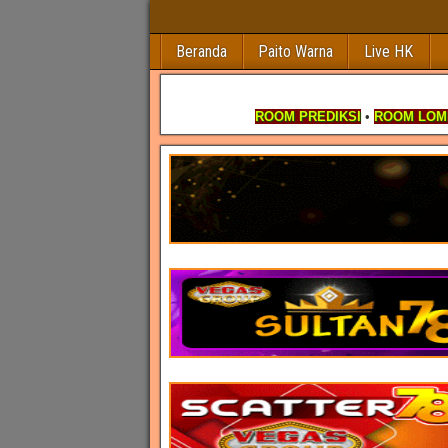
Beranda
Paito Warna
Live HK
ROOM PREDIKSI
•
ROOM LOM