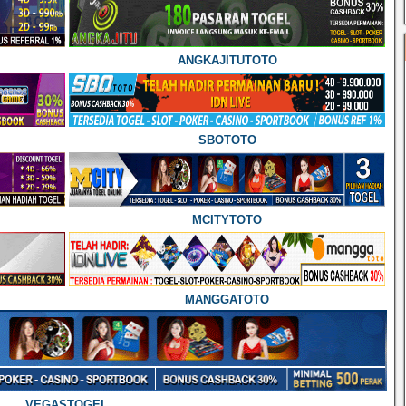
ANGKAJITUTOTO
SBOTOTO
MCITYTOTO
MANGGATOTO
VEGASTOGEL