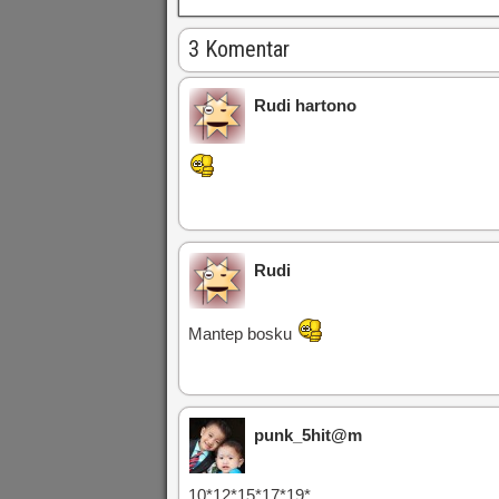
3 Komentar
Rudi hartono
Rudi
Mantep bosku
punk_5hit@m
10*12*15*17*19*