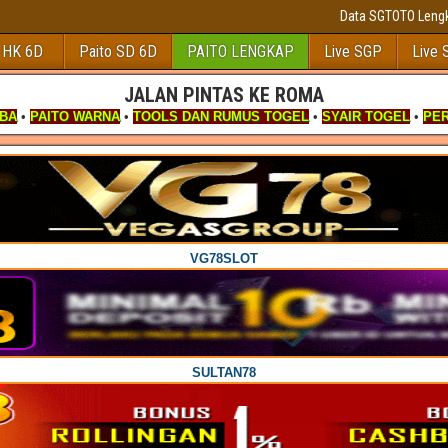
Data SGTOTO Leng
HK 6D
Paito SD 6D
PAITO LENGKAP
Live SGP
Live 
JALAN PINTAS KE ROMA
BA
•
PAITO WARNA
•
TOOLS DAN RUMUS TOGEL
•
SYAIR TOGEL
•
PE
VG78SLOT
SULTAN78