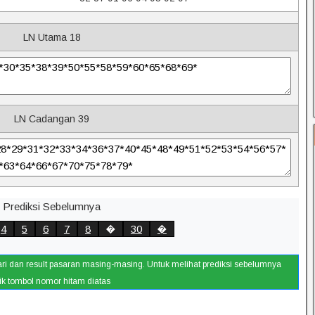
LN Utama 18
LN Cadangan 39
Prediksi Sebelumnya
4
5
6
7
8
�
30
�
hari dan result pasaran masing-masing. Untuk melihat prediksi sebelumnya
lik tombol nomor hitam diatas