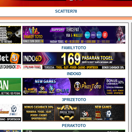
SCATTER78
FAMILYTOTO
INDO6D
3PRIZETOTO
PERAKTOTO