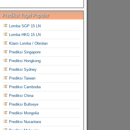
Prediksi Togel Populer
Lomba SGP 15 LN
Lomba HKG 15 LN
Klaim Lomba / Obrolan
Prediksi Singapore
Prediksi Hongkong
Prediksi Sydney
Prediksi Taiwan
Prediksi Cambodia
Prediksi China
Prediksi Bullseye
Prediksi Mongolia
Prediksi Nusantara