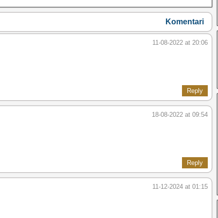
Komentari
11-08-2022 at 20:06
Reply
18-08-2022 at 09:54
Reply
11-12-2024 at 01:15