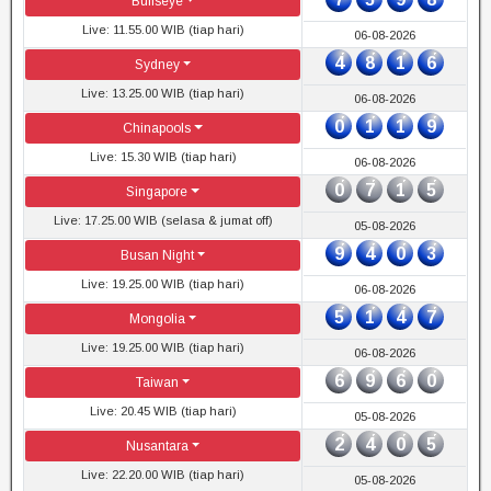
Bullseye
Live: 11.55.00 WIB (tiap hari)
06-08-2026
4
8
1
6
Sydney
Live: 13.25.00 WIB (tiap hari)
06-08-2026
0
1
1
9
Chinapools
Live: 15.30 WIB (tiap hari)
06-08-2026
0
7
1
5
Singapore
Live: 17.25.00 WIB (selasa & jumat off)
05-08-2026
9
4
0
3
Busan Night
Live: 19.25.00 WIB (tiap hari)
06-08-2026
5
1
4
7
Mongolia
Live: 19.25.00 WIB (tiap hari)
06-08-2026
6
9
6
0
Taiwan
Live: 20.45 WIB (tiap hari)
05-08-2026
2
4
0
5
Nusantara
Live: 22.20.00 WIB (tiap hari)
05-08-2026