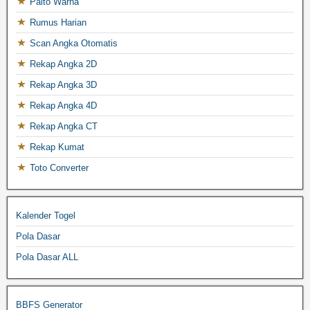
Paito Warna
Rumus Harian
Scan Angka Otomatis
Rekap Angka 2D
Rekap Angka 3D
Rekap Angka 4D
Rekap Angka CT
Rekap Kumat
Toto Converter
Kalender Togel
Pola Dasar
Pola Dasar ALL
BBFS Generator