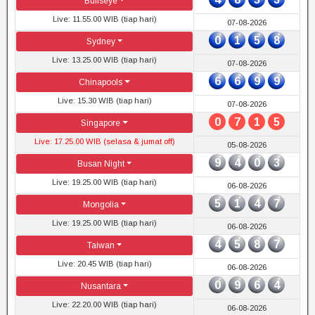
Bullseye
Live: 11.55.00 WIB (tiap hari)
07-08-2026
0
1
5
8
Sydney
Live: 13.25.00 WIB (tiap hari)
07-08-2026
6
6
9
9
Chinapools
Live: 15.30 WIB (tiap hari)
07-08-2026
0
7
1
5
Singapore
Live: 17.25.00 WIB (selasa & jumat off)
05-08-2026
9
4
0
3
Busan Night
Live: 19.25.00 WIB (tiap hari)
06-08-2026
5
1
4
7
Mongolia
Live: 19.25.00 WIB (tiap hari)
06-08-2026
4
5
8
7
Taiwan
Live: 20.45 WIB (tiap hari)
06-08-2026
0
9
6
4
Nusantara
Live: 22.20.00 WIB (tiap hari)
06-08-2026