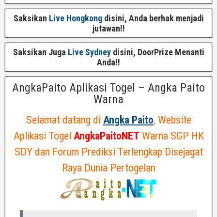
Saksikan
Live Hongkong
disini, Anda berhak menjadi
jutawan!!
Saksikan Juga
Live Sydney
disini, DoorPrize Menanti
Anda!!
AngkaPaito Aplikasi Togel – Angka Paito
Warna
Selamat datang di
Angka Paito
, Website
Aplikasi Togel
AngkaPaitoNET
Warna SGP HK
SDY dan Forum Prediksi Terlengkap Disejagat
Raya Dunia Pertogelan