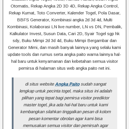
Otomatis, Rekap Angka 2D 3D 4D, Rekap Angka Control,
Rekap Kumat, Toto Converter, Kalender Togel, Pola Dasar,
BBFS Generator, Kombinasi angka 2d 3d 4d, Multi
Kombinasi, Kolaborasi LN live number, LN vs DN, Pembalik,
Kalkulator Invest, Susun Data, Cari 2D, Syair Togel sgp hk
sdy, Buku Mimpi 2d 3d 4d, Buku Mimpi Bergambar dan
Generator Mimi, dan masih banyak lainnya yang selalu kami
update tools dan rumus serta angka paito warna lainnya hal-
hal baru untuk kenyamanan dan kebetahan semua visitor
pemirsa di halaman situs web angka paito net ini.
di situs website
Angka Paito
sudah sangat
lengkap untuk pecinta togel, maka situs ini adalah
pilihan yang tepat bagi pemirsa visitor prediktor
master togel, jika ada hal-hal baru untuk kami
kembangkan silahkan tinggalkan pesan di kolom
pesan komentar obrolan agar kami bisa
memusakan semua visitor dan pemirsah agar