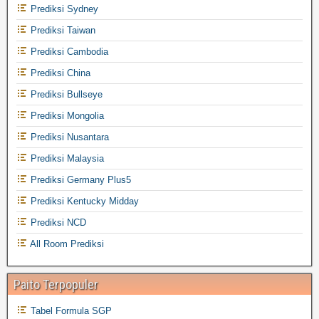
Prediksi Sydney
Prediksi Taiwan
Prediksi Cambodia
Prediksi China
Prediksi Bullseye
Prediksi Mongolia
Prediksi Nusantara
Prediksi Malaysia
Prediksi Germany Plus5
Prediksi Kentucky Midday
Prediksi NCD
All Room Prediksi
Paito Terpopuler
Tabel Formula SGP