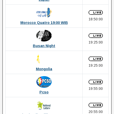
18:50:00
Morocco Quatro 19:00 WIB
19:25:00
Busan Night
19:25:00
Mongolia
19:55:00
Pcso
20:55:00