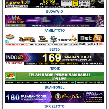
BUDAYA4D
FAMILYTOTO
BET6D
INDO6D
BUAHTOGEL
3PRIZETOTO