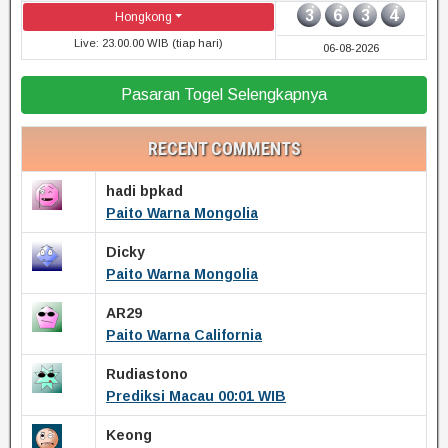
3
6
3
4
Hongkong
Live: 23.00.00 WIB (tiap hari)
06-08-2026
Pasaran Togel Selengkapnya
RECENT COMMENTS
hadi bpkad
Paito Warna Mongolia
Dicky
Paito Warna Mongolia
AR29
Paito Warna California
Rudiastono
Prediksi Macau 00:01 WIB
Keong