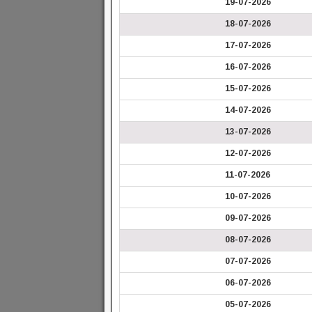
19-07-2026
18-07-2026
17-07-2026
16-07-2026
15-07-2026
14-07-2026
13-07-2026
12-07-2026
11-07-2026
10-07-2026
09-07-2026
08-07-2026
07-07-2026
06-07-2026
05-07-2026