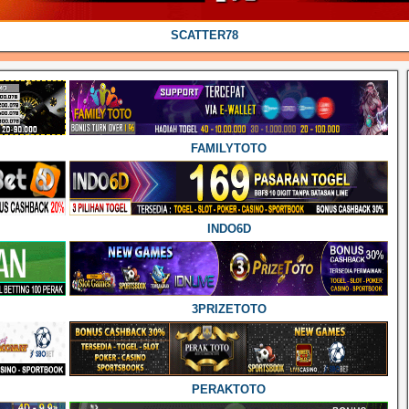
SCATTER78
FAMILYTOTO
INDO6D
3PRIZETOTO
PERAKTOTO