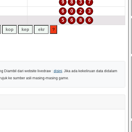
9
8
3
7
6
0
2
3
5
6
8
6
 Diambil dari website livedraw :
disini
. Jika ada kekeliruan data didalam
erujuk ke sumber asli masing-masing game.