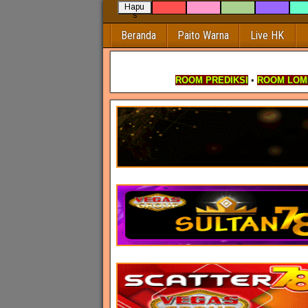
Hapu
s
Beranda
Paito Warna
Live HK
ROOM PREDIKSI
•
ROOM LOM