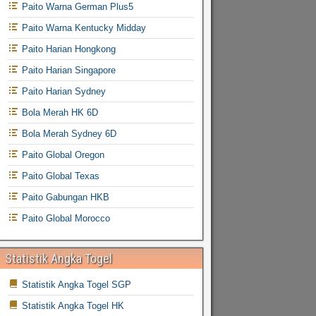
Paito Warna German Plus5
Paito Warna Kentucky Midday
Paito Harian Hongkong
Paito Harian Singapore
Paito Harian Sydney
Bola Merah HK 6D
Bola Merah Sydney 6D
Paito Global Oregon
Paito Global Texas
Paito Gabungan HKB
Paito Global Morocco
Statistik Angka Togel
Statistik Angka Togel SGP
Statistik Angka Togel HK