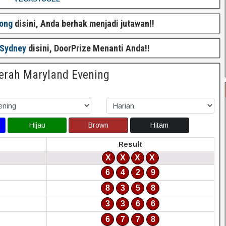
ong
disini, Anda berhak menjadi jutawan!!
 Sydney
disini, DoorPrize Menanti Anda!!
erah Maryland Evening
Hijau
Brown
Hitam
Result
X
X
X
X
6
4
2
9
8
3
5
8
3
3
6
6
6
7
7
8