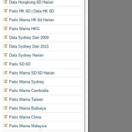
Data Hongkong 6D Harian
Paito HK 6D | Data HK 6D
Paito Warna HK 6d Harian
Paito Warna HKG
Data Sydney Dari 2009
Data Sydney Dari 2015
Data Sydney Harian
Paito SD 6D
Paito Warna SD 6D Harian
Paito Warna Sydney
Paito Warna Cambodia
Paito Warna Taiwan
Paito Warna Bullseye
Paito Warna China
Paito Warna Malaysia