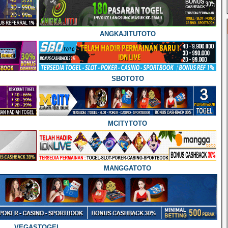
ANGKAJITUTOTO
SBOTOTO
MCITYTOTO
MANGGATOTO
VEGASTOGEL