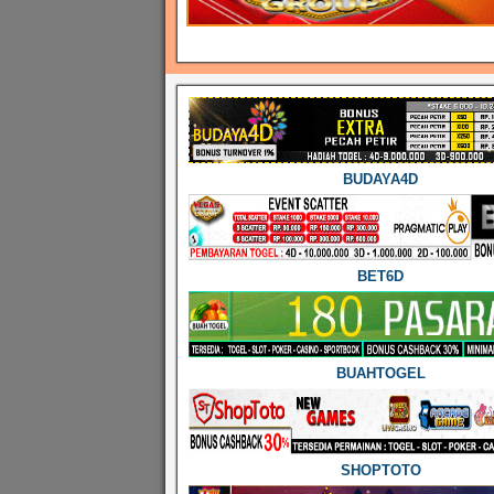
BUDAYA4D
BET6D
BUAHTOGEL
SHOPTOTO