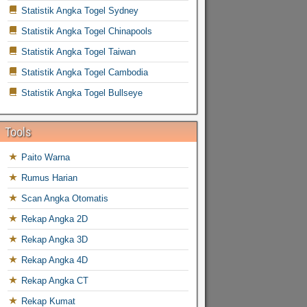
Statistik Angka Togel Sydney
Statistik Angka Togel Chinapools
Statistik Angka Togel Taiwan
Statistik Angka Togel Cambodia
Statistik Angka Togel Bullseye
Tools
Paito Warna
Rumus Harian
Scan Angka Otomatis
Rekap Angka 2D
Rekap Angka 3D
Rekap Angka 4D
Rekap Angka CT
Rekap Kumat