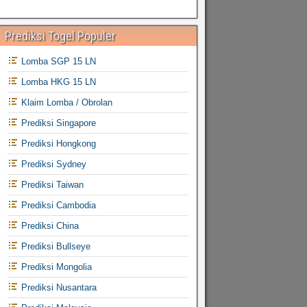
Prediksi Togel Populer
Lomba SGP 15 LN
Lomba HKG 15 LN
Klaim Lomba / Obrolan
Prediksi Singapore
Prediksi Hongkong
Prediksi Sydney
Prediksi Taiwan
Prediksi Cambodia
Prediksi China
Prediksi Bullseye
Prediksi Mongolia
Prediksi Nusantara