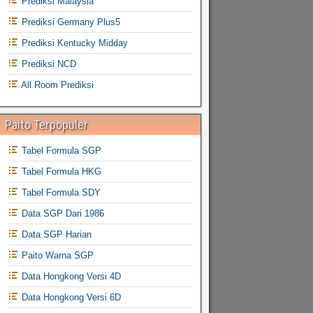
Prediksi Malaysia
Prediksi Germany Plus5
Prediksi Kentucky Midday
Prediksi NCD
All Room Prediksi
Paito Terpopuler
Tabel Formula SGP
Tabel Formula HKG
Tabel Formula SDY
Data SGP Dari 1986
Data SGP Harian
Paito Warna SGP
Data Hongkong Versi 4D
Data Hongkong Versi 6D