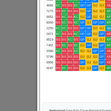
4693
KC
BS
BS
KC
GP
GP
GJ
GJ
K
7275
BS
KC
BS
BS
GJ
GP
GJ
GJ
K
9053
BS
KC
BS
KC
GJ
GP
GJ
GJ
K
8360
BS
KC
BS
KC
GP
GJ
GP
GP
K
2255
KC
KC
BS
BS
GP
GP
GJ
GJ
tw
2672
KC
BS
BS
KC
GP
GP
GJ
GP
K
8519
BS
BS
KC
BS
GP
GJ
GJ
GJ
K
7452
BS
KC
BS
KC
GJ
GP
GJ
GP
K
3580
KC
BS
BS
KC
GJ
GJ
GP
GP
K
5796
BS
BS
BS
BS
GJ
GJ
GJ
GP
K
6956
BS
BS
BS
BS
GP
GJ
GJ
GP
K
9187
BS
KC
BS
BS
GJ
GJ
GP
GJ
K
Perhatian!
Data Pola Dasar Maryland Evening