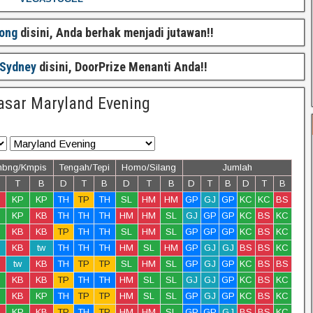
ong
disini, Anda berhak menjadi jutawan!!
 Sydney
disini, DoorPrize Menanti Anda!!
asar Maryland Evening
bng/Kmpis
Tengah/Tepi
Homo/Silang
Jumlah
T
B
D
T
B
D
T
B
D
T
B
D
T
B
B
KP
KP
TH
TP
TH
SL
HM
HM
GP
GJ
GP
KC
KC
BS
P
KP
KB
TH
TH
TH
HM
HM
SL
GJ
GP
GP
KC
BS
KC
P
KB
KB
TP
TH
TH
SL
HM
SL
GP
GP
GP
KC
BS
KC
KB
tw
TH
TH
TH
HM
SL
HM
GP
GJ
GJ
BS
BS
KC
B
tw
KB
TH
TP
TP
SL
HM
SL
GP
GJ
GP
KC
BS
BS
P
KB
KB
TP
TH
TH
HM
SL
SL
GJ
GJ
GP
KC
BS
KC
P
KB
KP
TH
TP
TP
HM
SL
SL
GP
GJ
GP
KC
BS
KC
B
KP
KB
TP
TH
TP
HM
HM
SL
GP
GP
GJ
BS
BS
KC