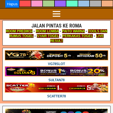
Hapus
Data SGTOTO Lengkap
Data SG4D Lengkap
Widget Result
JALAN PINTAS KE ROMA
ROOM PREDIKSI
•
ROOM LOMBA
•
PAITO WARNA
•
TOOLS DAN
RUMUS TOGEL
•
SYAIR TOGEL
•
PERKAKAS TOGEL
•
LIVE
RESULT
VG78SLOT
SULTAN78
SCATTER78