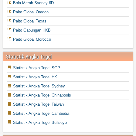
Bola Merah Sydney 6D
Paito Global Oregon
Paito Global Texas
Paito Gabungan HKB
Paito Global Morocco
Statistik Angka Togel
Statistik Angka Togel SGP
Statistik Angka Togel HK
Statistik Angka Togel Sydney
Statistik Angka Togel Chinapools
Statistik Angka Togel Taiwan
Statistik Angka Togel Cambodia
Statistik Angka Togel Bullseye