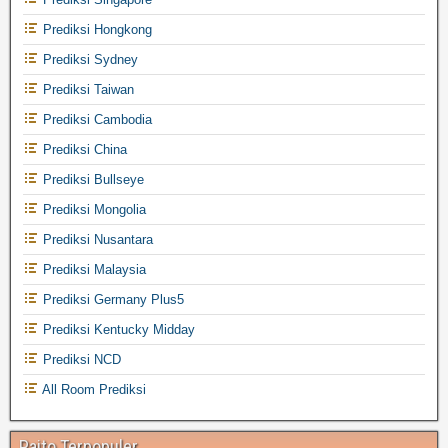
Prediksi Hongkong
Prediksi Sydney
Prediksi Taiwan
Prediksi Cambodia
Prediksi China
Prediksi Bullseye
Prediksi Mongolia
Prediksi Nusantara
Prediksi Malaysia
Prediksi Germany Plus5
Prediksi Kentucky Midday
Prediksi NCD
All Room Prediksi
Paito Terpopuler