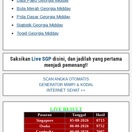
Data Paito Georgia Midday
Bola Merah Georgia Midday
Pola Dasar Georgia Midday
Statistik Georgia Midday
Togel Georgia Midday
Saksikan
Live SGP
disini, dan jadilah yang pertama
menjadi pemenang!!
SCAN ANGKA OTOMATIS
GENERATOR MIMPI & KODAL
INTERNET SEHAT ++