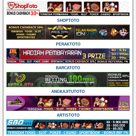
SHOPTOTO
PERAKTOTO
BARCATOTO
ANGKAJITUTOTO
ARTISTOTO