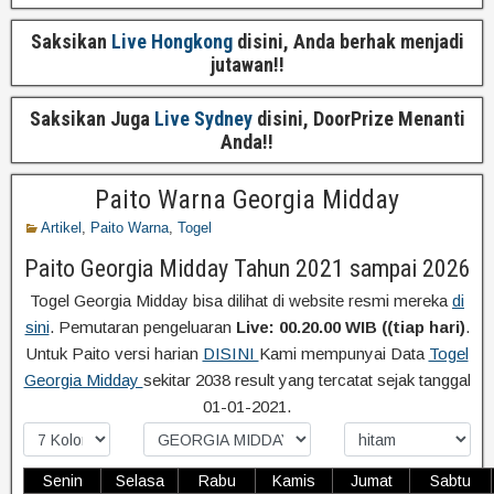
Saksikan
Live Hongkong
disini, Anda berhak menjadi
jutawan!!
Saksikan Juga
Live Sydney
disini, DoorPrize Menanti
Anda!!
Paito Warna Georgia Midday
Artikel
,
Paito Warna
,
Togel
Paito Georgia Midday Tahun 2021 sampai 2026
Togel Georgia Midday bisa dilihat di website resmi mereka
di
sini
. Pemutaran pengeluaran
Live: 00.20.00 WIB ((tiap hari)
.
Untuk Paito versi harian
DISINI
Kami mempunyai Data
Togel
Georgia Midday
sekitar 2038 result yang tercatat sejak tanggal
01-01-2021.
Senin
Selasa
Rabu
Kamis
Jumat
Sabtu