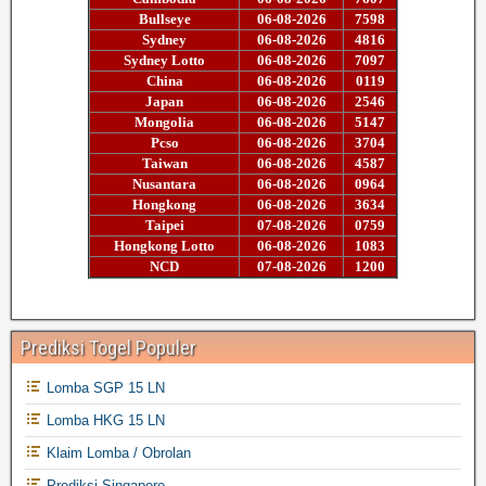
Prediksi Togel Populer
Lomba SGP 15 LN
Lomba HKG 15 LN
Klaim Lomba / Obrolan
Prediksi Singapore