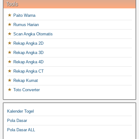
Tools
Paito Warna
Rumus Harian
Scan Angka Otomatis
Rekap Angka 2D
Rekap Angka 3D
Rekap Angka 4D
Rekap Angka CT
Rekap Kumat
Toto Converter
Kalender Togel
Pola Dasar
Pola Dasar ALL