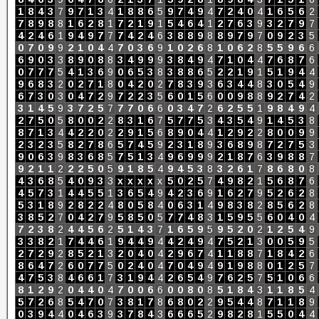
1
8
4
3
7
9
7
1
3
4
1
8
8
6
5
9
7
4
9
4
7
2
4
0
4
1
6
5
6
2
7
8
9
8
8
1
6
2
8
1
7
2
1
9
1
5
4
6
4
1
2
7
6
3
9
3
2
7
9
7
4
2
4
6
1
9
4
9
7
7
7
4
2
4
6
3
8
8
9
8
8
9
7
9
7
0
9
2
3
5
0
7
0
9
9
2
1
0
4
4
7
0
3
6
9
1
0
2
6
8
1
0
6
2
8
5
5
9
6
6
6
9
0
3
3
8
9
0
8
8
3
4
9
9
9
3
8
4
9
4
7
1
0
4
4
7
6
8
7
6
0
7
7
7
5
4
1
3
6
9
0
6
5
3
8
3
8
8
6
5
2
2
1
9
1
5
1
9
4
4
9
6
8
3
2
0
2
7
1
8
0
4
2
0
2
7
8
3
9
3
6
3
4
4
8
3
0
5
4
9
6
7
3
0
3
0
4
7
2
9
7
2
2
3
5
6
0
1
5
6
0
0
9
8
8
9
2
7
4
2
3
1
4
5
9
3
7
2
5
7
7
7
0
6
6
0
3
4
7
2
6
2
5
5
1
9
8
4
9
4
2
7
5
0
5
8
0
0
2
2
8
3
1
6
7
5
7
7
5
3
4
3
5
4
9
1
4
5
3
8
8
7
1
3
4
4
2
2
0
2
2
9
1
5
6
8
9
0
4
4
1
2
9
2
2
8
0
0
9
9
2
3
2
3
5
8
2
7
8
6
5
7
4
5
9
2
3
1
8
9
3
6
8
9
8
7
2
7
5
3
9
0
6
3
9
8
3
6
8
5
7
5
1
3
4
9
6
9
9
9
2
1
8
7
6
3
9
8
8
7
9
2
1
1
2
2
2
5
0
5
9
1
8
5
4
9
4
5
3
8
3
2
6
1
7
8
6
8
0
8
4
3
6
8
5
4
0
9
3
3
x
x
x
x
x
5
0
2
5
7
4
9
8
2
1
5
6
8
7
6
4
5
7
3
1
4
4
5
5
1
3
6
5
4
9
4
2
3
6
9
1
6
2
7
9
5
2
6
2
8
5
3
1
8
9
2
8
2
2
4
8
0
5
8
4
0
6
3
1
4
9
8
3
8
2
8
5
6
2
8
3
8
5
2
7
0
4
2
7
9
5
8
5
0
5
7
7
4
8
3
1
5
9
5
5
6
0
4
0
4
7
2
3
8
2
4
4
5
6
2
5
1
4
3
7
1
6
5
9
5
9
5
2
0
2
1
2
5
4
9
3
3
8
2
1
7
4
4
6
1
9
4
4
9
4
4
2
4
9
4
7
5
2
1
3
0
0
5
9
5
2
7
2
9
2
8
5
2
1
3
2
0
4
0
4
2
9
6
7
4
1
1
8
8
7
1
8
4
2
6
8
6
4
7
2
6
0
7
7
5
0
2
4
0
4
7
0
4
9
4
9
1
9
8
8
0
1
2
5
7
4
7
5
3
8
4
6
6
1
7
3
1
9
4
4
2
6
5
4
9
7
6
2
5
7
5
1
0
6
6
8
1
2
9
2
0
4
4
0
4
7
0
0
6
6
0
0
8
0
8
5
1
8
4
3
1
1
8
5
4
5
7
2
6
8
5
4
7
0
7
3
8
1
7
8
6
8
0
2
2
9
5
4
4
8
7
1
1
8
9
0
3
9
4
4
0
4
6
3
9
3
7
8
4
3
6
6
6
5
2
9
8
2
8
1
5
5
0
4
4