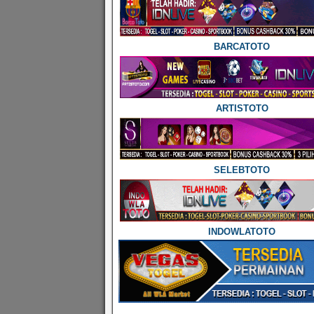
BARCATOTO
ARTISTOTO
SELEBTOTO
INDOWLATOTO