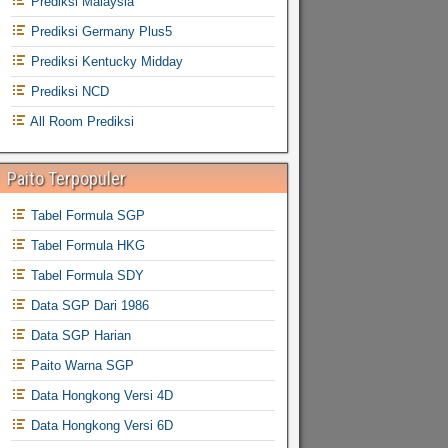
Prediksi Malaysia
Prediksi Germany Plus5
Prediksi Kentucky Midday
Prediksi NCD
All Room Prediksi
Paito Terpopuler
Tabel Formula SGP
Tabel Formula HKG
Tabel Formula SDY
Data SGP Dari 1986
Data SGP Harian
Paito Warna SGP
Data Hongkong Versi 4D
Data Hongkong Versi 6D