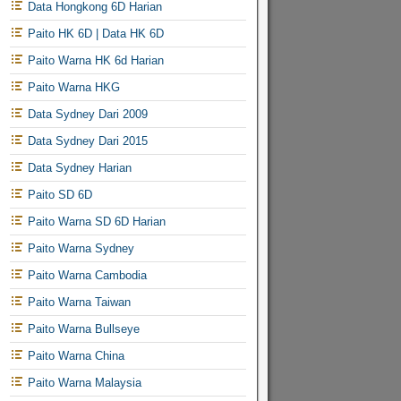
Data Hongkong 6D Harian
Paito HK 6D | Data HK 6D
Paito Warna HK 6d Harian
Paito Warna HKG
Data Sydney Dari 2009
Data Sydney Dari 2015
Data Sydney Harian
Paito SD 6D
Paito Warna SD 6D Harian
Paito Warna Sydney
Paito Warna Cambodia
Paito Warna Taiwan
Paito Warna Bullseye
Paito Warna China
Paito Warna Malaysia