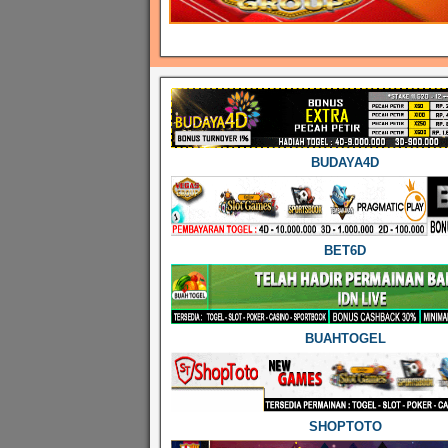
BUDAYA4D
BET6D
BUAHTOGEL
SHOPTOTO