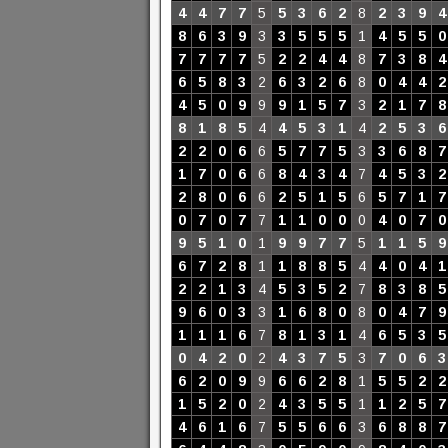
4
4
7
7
5
5
3
6
2
8
2
3
9
4
8
6
3
9
3
3
5
5
5
1
4
5
5
0
7
7
7
7
5
2
2
4
4
8
7
3
8
4
6
5
8
3
2
6
3
2
6
8
0
4
4
2
4
5
0
9
9
9
1
5
7
3
2
1
7
8
8
1
8
5
4
4
5
3
1
4
2
5
3
6
2
2
0
6
6
5
7
7
5
3
3
6
8
7
1
7
0
6
6
8
4
3
4
7
4
5
3
2
2
8
0
6
6
2
5
1
5
6
5
7
1
7
0
7
0
7
7
1
1
0
0
0
4
0
7
0
9
5
1
0
1
9
9
7
7
5
1
1
5
9
6
7
2
8
1
1
8
8
5
4
4
0
4
1
2
2
1
3
4
5
3
5
2
7
8
3
8
5
9
6
0
3
3
1
6
8
0
8
0
4
7
9
1
1
1
6
7
8
1
3
1
4
6
5
3
5
0
4
2
0
2
4
3
7
5
3
7
0
6
3
6
2
0
9
9
6
6
2
8
1
5
5
2
2
1
5
2
0
2
4
3
5
5
1
1
2
5
7
4
6
1
6
7
5
5
6
6
3
6
8
8
7