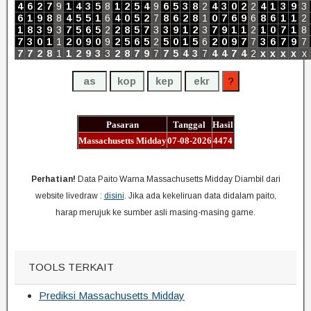
4
6
2
7
9
1
4
3
5
8
1
2
5
4
9
6
5
3
8
2
4
3
0
2
2
4
1
3
9
3
6
1
9
8
8
4
5
5
1
6
4
0
5
2
7
8
6
2
8
1
0
7
6
9
6
8
6
1
1
2
1
8
3
9
3
7
5
6
5
2
2
8
5
7
3
3
9
1
2
3
7
9
1
1
2
1
0
7
1
8
7
3
0
1
1
2
0
9
0
9
2
5
6
5
2
5
0
1
5
6
2
0
9
7
7
3
6
7
9
7
7
7
2
8
1
1
2
9
3
3
2
8
7
9
7
7
5
4
3
7
4
4
7
4
2
x
x
x
x
x
Pasaran
Tanggal
Hasil
Massachusetts Midday
07-08-2026
4474
Perhatian!
Data Paito Warna Massachusetts Midday Diambil dari
website livedraw :
disini
. Jika ada kekeliruan data didalam paito,
harap merujuk ke sumber asli masing-masing game.
TOOLS TERKAIT
Prediksi Massachusetts Midday