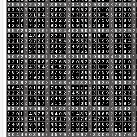
7
5
6
5
2
2
5
2
5
7
3
8
7
9
7
3
4
8
4
3
9
3
0
8
8
7
6
3
5
8
0
3
9
3
3
7
3
0
2
2
7
8
6
2
8
5
9
6
2
8
7
3
1
0
1
0
3
8
0
8
x
x
x
x
x
9
1
8
4
3
5
6
8
3
2
7
3
9
6
6
6
9
1
5
6
6
6
7
0
7
9
1
7
9
7
8
9
6
6
3
1
3
2
0
2
0
1
4
0
4
9
7
5
0
5
6
9
8
8
7
4
2
6
1
7
7
6
7
0
7
9
2
6
7
4
6
9
4
8
3
3
8
3
7
1
9
1
9
2
2
9
5
7
2
9
3
0
3
6
9
8
5
0
4
4
0
3
9
0
9
9
9
6
6
3
5
2
2
9
2
0
1
2
4
6
4
3
4
8
3
2
7
2
1
3
9
8
0
5
5
1
5
1
5
6
0
7
3
9
3
2
2
1
2
3
9
7
2
0
2
9
2
5
4
9
7
5
5
2
7
5
1
9
9
9
8
1
4
4
8
1
2
3
8
2
6
3
9
9
9
0
3
6
5
2
4
9
3
8
2
3
5
5
9
5
5
4
1
4
5
9
2
7
9
7
5
4
0
6
6
3
4
2
4
6
9
8
5
5
1
1
9
3
0
3
4
4
8
2
1
5
0
7
2
9
3
3
8
6
5
1
2
4
8
3
2
1
1
9
1
0
8
5
8
4
1
8
0
1
1
8
2
1
7
8
2
7
6
8
5
7
7
6
5
2
8
0
5
7
3
5
2
7
8
6
8
8
1
0
1
5
6
8
5
4
4
3
5
4
9
4
1
5
7
3
9
6
6
6
3
3
1
1
2
3
4
0
5
1
6
7
8
5
6
2
9
7
3
1
4
0
7
6
2
8
7
4
0
8
8
9
7
9
9
9
1
4
6
3
9
5
3
3
0
3
4
9
2
9
2
3
5
3
3
6
5
6
9
0
9
1
2
3
1
4
6
0
9
9
9
9
7
3
8
2
2
6
3
0
3
1
1
6
8
5
9
2
3
2
5
1
8
2
0
2
6
3
0
2
2
9
6
4
3
7
9
1
6
8
5
7
9
7
8
6
x
x
x
x
x
3
0
7
5
3
3
8
1
8
9
2
2
2
8
1
1
2
5
8
4
8
2
5
2
7
4
5
9
8
8
3
1
0
9
9
4
6
2
3
5
1
6
3
0
3
7
4
1
0
1
7
4
8
5
4
5
6
4
0
4
0
2
4
2
6
9
1
4
6
1
x
x
x
x
x
8
0
6
7
4
5
1
1
5
6
9
4
0
0
0
8
9
7
4
2
5
9
9
5
5
8
3
7
8
6
7
5
6
6
3
1
1
0
3
3
2
3
9
7
7
3
0
6
2
8
3
4
4
3
7
1
2
0
1
1
4
5
7
5
3
8
4
0
5
5
1
4
3
3
6
3
5
6
5
2
2
9
3
7
1
2
3
9
6
6
4
1
6
7
4
5
8
1
7
8
9
3
7
6
4
4
7
7
3
1
3
9
8
3
2
7
4
8
9
8
9
4
8
5
4
4
9
1
6
7
5
8
2
5
7
9
9
6
6
3
1
7
3
6
9
7
3
5
1
6
1
7
7
8
6
8
2
2
3
5
1
8
2
1
3
9
4
5
8
4
8
5
4
7
2
3
0
4
4
8
0
3
9
6
6
4
5
7
9
7
5
9
9
7
7
3
3
0
6
6
7
5
7
6
4