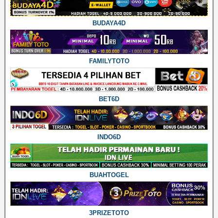
BUDAYA4D
FAMILYTOTO
BET6D
INDO6D
BUAHTOGEL
3PRIZETOTO