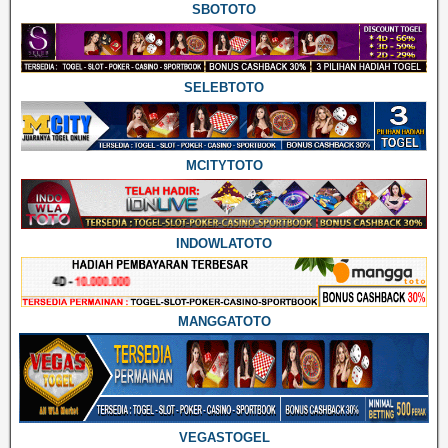
SBOTOTO
SELEBTOTO
MCITYTOTO
INDOWLATOTO
MANGGATOTO
VEGASTOGEL