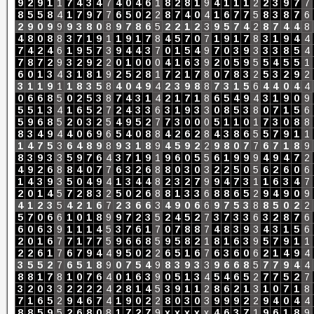
9
2
9
1
1
7
4
3
4
7
4
0
4
6
1
8
2
8
1
9
4
1
1
1
2
2
3
9
7
7
8
5
5
8
4
1
7
9
7
7
6
5
0
2
2
8
7
4
0
4
1
6
7
7
5
8
3
8
7
6
2
9
0
9
9
9
3
8
0
8
9
7
8
6
5
2
2
1
2
3
9
5
7
4
2
8
7
4
4
8
4
8
0
8
8
3
7
1
9
1
1
9
1
7
8
4
5
7
0
7
1
9
1
7
8
3
1
9
4
4
7
4
2
4
6
1
9
5
7
3
9
4
4
3
7
0
1
5
4
9
7
0
3
9
3
3
3
8
5
4
7
8
7
2
9
3
2
9
2
2
0
1
0
0
0
4
1
6
3
9
2
0
5
9
5
5
4
5
5
1
6
0
1
3
4
3
1
8
1
9
2
5
2
8
1
7
2
1
7
8
0
7
8
3
2
5
3
2
9
2
3
1
1
9
1
1
8
3
5
8
4
0
4
9
4
2
3
9
8
8
7
3
1
5
6
4
4
0
4
4
0
6
6
8
5
0
2
5
3
8
7
4
3
1
4
2
1
7
1
8
6
5
4
9
4
3
1
9
0
9
5
5
1
3
4
1
6
5
2
7
2
4
3
3
6
3
1
9
3
3
0
8
5
3
8
0
7
1
5
6
5
9
6
8
5
2
0
3
2
5
4
9
5
2
7
7
3
0
0
0
5
1
1
0
1
7
3
0
8
8
8
3
4
9
4
4
0
6
9
6
5
4
0
8
8
4
2
6
2
8
4
3
8
6
5
5
7
9
1
1
1
4
7
5
3
6
4
8
9
8
9
3
1
8
9
4
5
9
2
2
9
8
0
7
7
6
7
1
8
9
8
3
9
3
3
5
9
7
6
4
3
7
1
9
1
9
6
0
5
5
6
1
9
9
9
4
9
4
7
2
4
9
2
6
8
8
4
0
7
7
6
3
2
6
8
8
0
3
0
3
2
2
5
0
5
6
2
6
0
6
1
4
3
9
3
5
0
4
9
4
1
3
4
4
8
2
3
2
7
9
9
4
7
3
1
1
6
3
4
7
2
0
1
4
5
7
2
8
3
2
5
0
2
6
8
8
1
3
3
6
8
8
6
5
2
9
4
9
0
9
4
1
2
3
5
4
2
1
6
7
2
3
6
6
3
4
9
0
6
6
9
7
5
3
8
8
5
0
2
2
5
7
0
6
6
1
0
1
8
9
9
7
2
3
5
2
4
5
2
7
3
7
3
3
6
3
2
8
7
6
6
0
6
3
9
1
1
1
4
5
3
7
6
1
7
0
7
8
8
7
4
8
3
9
3
4
3
1
5
6
2
0
1
6
7
7
1
7
7
5
9
6
6
8
5
9
5
8
2
1
8
1
6
3
9
5
7
9
1
1
2
2
6
1
7
6
7
9
4
4
9
5
0
2
2
6
5
1
6
7
6
3
6
0
6
2
1
4
9
4
3
5
5
2
7
6
5
1
8
9
0
7
5
4
9
8
3
9
3
3
9
6
6
8
5
7
7
9
4
4
8
8
1
7
8
1
0
7
6
4
0
1
6
3
9
0
5
1
3
4
5
4
6
5
2
7
7
5
2
7
3
2
0
3
3
2
2
2
2
4
2
8
1
4
5
3
9
1
1
2
8
6
2
1
3
1
0
7
1
8
7
1
6
5
2
9
4
6
7
4
1
9
0
2
2
8
0
3
0
3
9
9
9
2
2
9
4
0
4
4
8
8
5
9
5
2
6
8
0
8
1
7
2
7
9
x
x
x
x
x
4
6
3
7
1
9
6
1
8
9