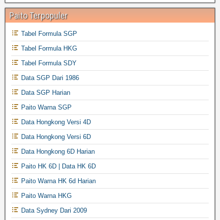
Paito Terpopuler
Tabel Formula SGP
Tabel Formula HKG
Tabel Formula SDY
Data SGP Dari 1986
Data SGP Harian
Paito Warna SGP
Data Hongkong Versi 4D
Data Hongkong Versi 6D
Data Hongkong 6D Harian
Paito HK 6D | Data HK 6D
Paito Warna HK 6d Harian
Paito Warna HKG
Data Sydney Dari 2009