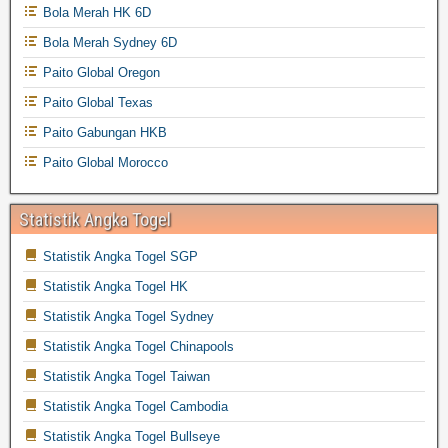
Bola Merah HK 6D
Bola Merah Sydney 6D
Paito Global Oregon
Paito Global Texas
Paito Gabungan HKB
Paito Global Morocco
Statistik Angka Togel
Statistik Angka Togel SGP
Statistik Angka Togel HK
Statistik Angka Togel Sydney
Statistik Angka Togel Chinapools
Statistik Angka Togel Taiwan
Statistik Angka Togel Cambodia
Statistik Angka Togel Bullseye