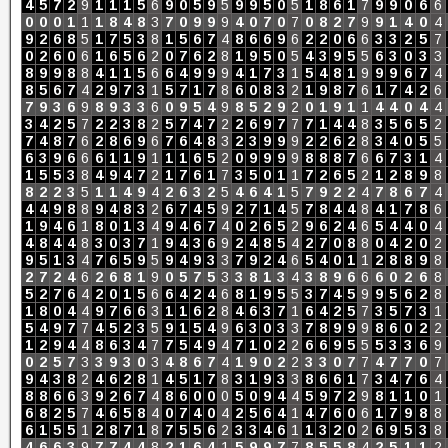
4
5
7
2
9
1
1
1
5
6
9
0
5
9
5
9
9
5
0
5
1
8
6
1
7
9
9
0
6
6
0
0
0
1
1
1
8
4
8
3
7
0
9
9
9
4
0
7
0
7
0
8
2
7
9
9
1
4
0
4
9
2
6
8
5
1
7
5
3
8
1
5
6
7
4
8
6
6
9
6
2
2
0
6
6
3
3
2
5
7
0
2
6
0
6
1
6
5
6
2
0
7
6
2
8
1
9
5
0
5
4
3
9
5
5
6
3
0
3
3
8
9
9
8
8
4
1
1
5
6
6
4
9
9
9
4
1
7
3
1
5
4
8
1
9
9
9
6
7
4
8
5
6
7
4
2
9
7
3
1
5
7
1
7
8
6
0
8
3
2
1
9
8
7
6
1
7
4
2
6
7
9
3
6
9
8
9
3
3
6
0
9
5
4
9
8
5
2
9
2
0
1
9
1
1
4
4
0
4
4
3
4
2
5
7
2
2
3
8
2
5
7
4
7
2
2
6
9
7
7
7
1
4
4
8
3
5
6
5
2
7
4
8
7
6
2
8
6
9
6
7
6
4
8
3
2
3
9
9
9
2
2
6
2
8
3
4
0
5
5
6
3
9
6
6
6
1
1
9
1
1
1
6
5
2
0
9
9
9
9
8
8
8
7
6
6
7
3
1
4
1
5
5
3
8
4
9
4
7
2
1
7
6
1
7
3
5
0
1
1
7
2
6
5
2
1
2
8
9
8
8
2
2
3
5
1
1
4
9
4
2
6
3
2
5
4
6
4
1
5
7
9
2
2
4
7
8
6
7
4
4
4
9
8
8
9
4
8
3
2
6
7
4
5
9
2
7
1
4
5
7
8
4
4
8
4
1
7
8
6
1
9
4
6
1
8
0
1
3
4
9
4
6
7
4
0
2
6
5
2
9
6
2
4
6
5
4
4
0
4
4
8
4
4
8
3
0
3
7
1
9
4
3
6
9
2
4
8
5
4
2
7
0
8
8
0
4
2
0
2
9
5
1
3
4
7
6
5
9
5
9
4
9
3
3
7
9
2
4
6
5
4
0
1
1
2
8
8
9
8
2
7
2
4
6
2
6
8
1
9
0
5
7
5
3
3
8
1
3
4
3
8
9
6
6
6
0
2
6
8
5
2
7
6
4
2
0
1
5
6
6
4
2
4
6
8
1
9
5
5
3
7
4
5
9
9
5
6
2
8
1
8
0
4
4
9
7
6
6
3
1
1
6
2
8
4
6
3
7
1
6
4
2
5
7
3
5
7
3
1
5
4
9
7
7
4
5
2
3
5
9
1
5
4
9
6
3
0
3
3
7
8
9
9
9
8
6
0
2
2
1
2
9
4
4
8
6
3
4
7
7
5
4
9
4
7
1
0
2
2
6
6
9
5
5
5
3
3
6
9
0
2
5
7
3
3
9
3
0
3
4
8
6
7
4
1
9
0
2
2
3
3
0
7
7
4
7
7
0
7
9
4
3
8
2
4
6
2
8
1
4
5
1
7
8
3
1
9
3
3
8
6
6
1
7
3
4
7
6
4
8
8
6
6
3
9
2
6
7
4
8
6
0
0
0
5
0
9
4
4
5
9
7
2
9
8
1
1
0
1
6
8
2
5
7
4
6
5
8
4
0
7
4
0
4
2
5
6
4
1
4
7
6
0
6
1
7
9
8
8
6
1
5
5
1
2
8
7
1
8
7
5
5
6
2
3
3
4
6
1
1
3
2
0
2
6
9
5
3
8
4
6
6
3
9
7
7
4
4
8
2
1
6
4
1
5
9
9
7
7
8
5
5
8
4
2
5
1
1
2