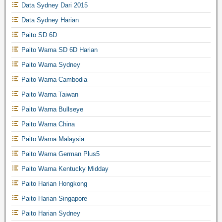
Data Sydney Dari 2015
Data Sydney Harian
Paito SD 6D
Paito Warna SD 6D Harian
Paito Warna Sydney
Paito Warna Cambodia
Paito Warna Taiwan
Paito Warna Bullseye
Paito Warna China
Paito Warna Malaysia
Paito Warna German Plus5
Paito Warna Kentucky Midday
Paito Harian Hongkong
Paito Harian Singapore
Paito Harian Sydney