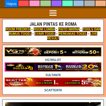
Hapus
Data SGTOTO Lengkap
Data SG4D Lengkap
Widget Result
JALAN PINTAS KE ROMA
ROOM PREDIKSI
•
ROOM LOMBA
•
PAITO WARNA
•
TOOLS DAN
RUMUS TOGEL
•
SYAIR TOGEL
•
PERKAKAS TOGEL
•
LIVE
RESULT
VG78SLOT
SULTAN78
SCATTER78