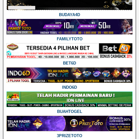
BUDAYA4D
FAMILYTOTO
BET6D
INDO6D
BUAHTOGEL
3PRIZETOTO