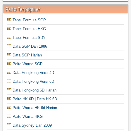
Paito Terpopuler
Tabel Formula SGP
Tabel Formula HKG
Tabel Formula SDY
Data SGP Dari 1986
Data SGP Harian
Paito Warna SGP
Data Hongkong Versi 4D
Data Hongkong Versi 6D
Data Hongkong 6D Harian
Paito HK 6D | Data HK 6D
Paito Warna HK 6d Harian
Paito Warna HKG
Data Sydney Dari 2009