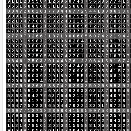
9
1
1
1
2
3
5
5
8
4
1
2
6
9
6
0
7
4
3
7
5
6
6
8
5
7
7
4
1
5
0
5
5
1
6
8
8
9
6
6
3
1
1
9
1
5
8
8
8
7
2
3
9
3
3
7
2
0
7
7
8
0
4
7
2
6
6
1
0
1
7
7
9
4
4
6
7
7
2
9
4
4
1
8
9
9
6
3
3
6
9
0
9
1
1
2
8
8
3
2
5
6
7
6
4
0
7
9
5
5
8
2
6
3
9
5
4
9
0
9
2
2
1
3
4
7
7
0
8
8
7
9
2
2
4
3
2
1
8
9
2
7
9
4
4
7
8
6
9
6
3
1
5
1
6
8
4
8
2
1
6
8
3
3
6
0
0
6
9
6
7
2
7
5
3
1
6
2
5
7
4
7
0
2
2
6
4
8
1
9
7
0
7
7
5
2
3
7
3
1
1
1
6
1
7
4
6
7
2
9
2
7
7
9
7
3
2
6
6
3
1
8
7
1
8
0
0
6
8
5
6
0
7
4
2
2
1
9
4
4
7
6
7
3
1
9
9
8
3
2
9
5
6
0
6
0
2
8
4
3
1
5
8
8
7
9
1
7
5
3
9
0
2
7
9
3
8
0
0
0
7
4
5
9
5
3
1
8
3
2
6
5
9
4
4
4
3
5
7
3
9
2
6
3
9
2
9
5
6
2
0
1
5
7
3
6
2
9
2
2
1
3
5
4
9
8
6
5
5
1
8
2
7
2
9
7
2
5
0
5
6
8
6
7
4
2
7
0
1
1
8
5
4
3
7
1
8
7
0
7
9
8
4
6
1
7
5
0
3
3
9
1
4
4
8
7
6
1
2
3
0
6
4
1
5
9
1
6
7
4
7
6
8
7
6
9
3
8
4
3
7
7
0
2
2
4
2
4
8
3
3
2
0
0
0
2
1
4
1
5
1
9
9
4
4
7
9
7
2
9
1
5
8
2
1
7
0
9
0
9
2
4
0
5
5
4
1
5
7
3
0
0
4
8
3
9
0
3
9
3
2
9
1
8
9
2
1
5
5
1
6
2
6
8
5
0
8
2
9
2
7
2
0
6
6
6
7
7
4
2
0
7
3
5
8
5
1
5
8
4
2
4
4
5
9
4
1
2
2
4
9
7
7
5
3
6
2
6
8
5
8
8
7
4
2
8
2
9
3
3
5
0
2
6
8
5
5
3
9
3
4
9
4
1
5
5
1
2
2
4
6
0
3
8
2
9
2
9
3
3
0
3
4
3
7
6
5
5
4
9
5
3
6
3
9
9
4
2
7
9
6
3
7
6
4
5
2
1
1
2
7
7
1
8
9
4
0
7
9
7
2
3
9
9
9
4
1
7
7
5
3
3
9
7
7
5
1
2
6
8
3
4
9
4
4
3
7
8
8
7
9
6
4
7
2
5
7
2
8
1
6
5
0
4
4
7
9
2
2
4
8
3
0
1
1
9
7
2
5
7
8
6
9
7
7
1
2
7
1
8
2
8
9
8
8
4
1
5
9
5
9
9
7
5
3
0
9
3
3
6
1
7
9
6
6
0
8
3
7
1
0
2
2
1
3
7
2
3
8
2
3
3
9
0
9
2
5
7
9
7
2
1
4
4
8
0
8
4
8
3
7
7
8
6
5
1
3
3
4
7
7
0
0
2
2
8
4
3
9
3
1
1
3
1
4
7
8
5
0
5
2
0
3
0
3
1
5
9
8
8
8
1
0
6
6
2
9
2
2
4
9
1
5
4
9
1
0
5
6
2
0
1
1
4
5
3
0
4
2
6
7
7
3
4
7
0
2
0
6
6