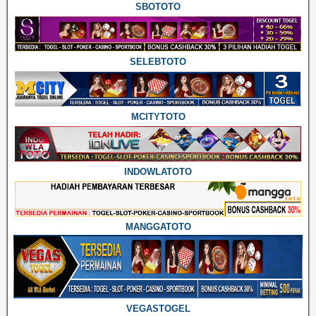
SBOTOTO
SELEBTOTO
MCITYTOTO
INDOWLATOTO
MANGGATOTO
VEGASTOGEL