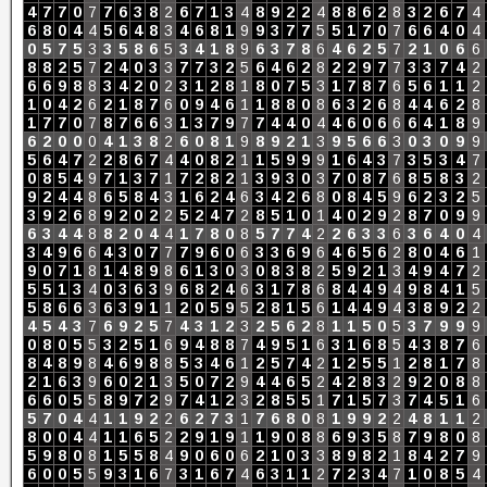
4
7
7
0
7
7
6
3
8
2
6
7
1
3
4
8
9
2
2
4
8
8
6
2
8
3
2
6
7
4
6
8
0
4
4
5
6
4
8
3
4
6
8
1
9
9
3
7
7
5
5
1
7
0
7
6
6
4
0
4
0
5
7
5
3
3
5
8
6
5
3
4
1
8
9
6
3
7
8
6
4
6
2
5
7
2
1
0
6
6
8
8
2
5
7
2
4
0
3
3
7
7
3
2
5
6
4
6
2
8
2
2
9
7
7
3
3
7
4
2
6
6
9
8
8
3
4
2
0
2
3
1
2
8
1
8
0
7
5
3
1
7
8
7
6
5
6
1
1
2
1
0
4
2
6
2
1
8
7
6
0
9
4
6
1
1
8
8
0
8
6
3
2
6
8
4
4
6
2
8
1
7
7
0
7
8
7
6
6
3
1
3
7
9
7
7
4
4
0
4
4
6
0
6
6
6
4
1
8
9
6
2
0
0
0
4
1
3
8
2
6
0
8
1
9
8
9
2
1
3
9
5
6
6
3
0
3
0
9
9
5
6
4
7
2
2
8
6
7
4
4
0
8
2
1
1
5
9
9
9
1
6
4
3
7
3
5
3
4
7
0
8
5
4
9
7
1
3
7
1
7
2
8
2
1
3
9
3
0
3
7
0
8
7
6
8
5
8
3
2
9
2
4
4
8
6
5
8
4
3
1
6
2
4
6
3
4
2
6
8
0
8
4
5
9
6
2
3
2
5
3
9
2
6
8
9
2
0
2
2
5
2
4
7
2
8
5
1
0
1
4
0
2
9
2
8
7
0
9
9
6
3
4
4
8
8
2
0
4
4
1
7
8
0
8
5
7
7
4
2
2
6
3
3
6
3
6
4
0
4
3
4
9
6
6
4
3
0
7
7
7
9
6
0
6
3
3
6
9
6
4
6
5
6
2
8
0
4
6
1
9
0
7
1
8
1
4
8
9
8
6
1
3
0
3
0
8
3
8
2
5
9
2
1
3
4
9
4
7
2
5
5
1
3
4
0
3
6
3
9
6
8
2
4
6
3
1
7
8
6
8
4
4
9
4
9
8
4
1
5
5
8
6
6
3
6
3
9
1
1
2
0
5
9
5
2
8
1
5
6
1
4
4
9
4
3
8
9
2
2
4
5
4
3
7
6
9
2
5
7
4
3
1
2
3
2
5
6
2
8
1
1
5
0
5
3
7
9
9
9
0
8
0
5
5
3
2
5
1
6
9
4
8
8
7
4
9
5
1
6
3
1
6
8
5
4
3
8
7
6
8
4
8
9
8
4
6
9
8
8
5
3
4
6
1
2
5
7
4
2
1
2
5
5
1
2
8
1
7
8
2
1
6
3
9
6
0
2
1
3
5
0
7
2
9
4
4
6
5
2
4
2
8
3
2
9
2
0
8
8
6
6
0
5
5
8
9
7
2
9
7
4
1
2
3
2
8
5
5
1
7
1
5
7
3
7
4
5
1
6
5
7
0
4
4
1
1
9
2
2
6
2
7
3
1
7
6
8
0
8
1
9
9
2
2
4
8
1
1
2
8
0
0
4
4
1
1
6
5
2
2
9
1
9
1
1
9
0
8
8
6
9
3
5
8
7
9
8
0
8
5
9
8
0
8
1
5
5
8
4
9
0
6
0
6
2
1
0
3
3
8
9
8
2
1
8
4
2
7
9
6
0
0
5
5
9
3
1
6
7
3
1
6
7
4
6
3
1
1
2
7
2
3
4
7
1
0
8
5
4