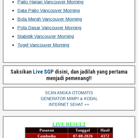
Paito Harian Vancouver Morning
Data Paito Vancouver Morning
Bola Merah Vancouver Morning
Pola Dasar Vancouver Morning
Statistik Vancouver Morning
Togel Vancouver Morning
Saksikan
Live SGP
disini, dan jadilah yang pertama
menjadi pemenang!!
SCAN ANGKA OTOMATIS
GENERATOR MIMPI & KODAL
INTERNET SEHAT ++