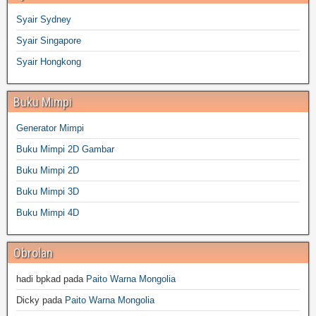
Syair Sydney
Syair Singapore
Syair Hongkong
Buku Mimpi
Generator Mimpi
Buku Mimpi 2D Gambar
Buku Mimpi 2D
Buku Mimpi 3D
Buku Mimpi 4D
Obrolan
hadi bpkad
pada
Paito Warna Mongolia
Dicky
pada
Paito Warna Mongolia