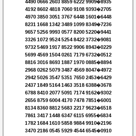
4490 0666 2603 8859 6222 9909�8935
4192 8602 4818 7060 9108 9393�2705
4970 3850 3051 3767 6448 1601�6448
8231 1668 1342 3489 1099 8349�7236
9657 5256 9993 0577 8200 5220�9441
3326 1072 9524 5254 8422 3732�9081
9732 5469 1917 8522 9906 8943�0229
5699 4569 1504 0261 7179 6732�0512
8816 3016 8693 1887 1970 0885�8894
2968 0262 5079 3487 4569 8047�4972
2942 5026 3547 5351 7650 2453�6429
2437 1849 5164 1463 3518 6388�3678
6788 8410 2077 5091 7174 9162�9302
2656 8759 6004 4170 7478 7851�6001
8134 8360 8812 5683 2217 9623�6518
7861 3417 1448 6347 6115 6955�6834
1782 1684 1610 5858 9884 9910�2196
3470 2186 0545 5929 4544 6545�0910