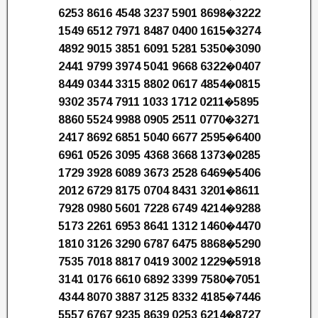
6253 8616 4548 3237 5901 8698�3222
1549 6512 7971 8487 0400 1615�3274
4892 9015 3851 6091 5281 5350�3090
2441 9799 3974 5041 9668 6322�0407
8449 0344 3315 8802 0617 4854�0815
9302 3574 7911 1033 1712 0211�5895
8860 5524 9988 0905 2511 0770�3271
2417 8692 6851 5040 6677 2595�6400
6961 0526 3095 4368 3668 1373�0285
1729 3928 6089 3673 2528 6469�5406
2012 6729 8175 0704 8431 3201�8611
7928 0980 5601 7228 6749 4214�9288
5173 2261 6953 8641 1312 1460�4470
1810 3126 3290 6787 6475 8868�5290
7535 7018 8817 0419 3002 1229�5918
3141 0176 6610 6892 3399 7580�7051
4344 8070 3887 3125 8332 4185�7446
5557 6767 9235 8639 0253 6214�8727