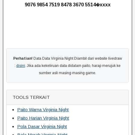
9076 9854 7519 8478 3670 5514�xxxx
Perhatian!
Data Data Virginia Night Diambil dari website livedraw
:
disini
. Jika ada kekeliruan data didalam paito, harap merujuk ke
sumber asli masing-masing game.
TOOLS TERKAIT
Paito Warna Virginia Night
Paito Harian Virginia Night
Pola Dasar Virginia Night
Bola Merah Virginia Night