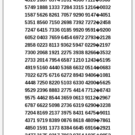
5749 1888 1333 7284 3315 1216�0032
1587 5626 8261 7057 9290 9147�4051
5351 8560 7150 2698 7392 7272�2458
7247 6415 7336 0185 9920 9591�9200
6052 0403 7659 6454 6972 2793�2128
2858 0223 8113 9362 5947 0229�2197
7300 2068 1921 2275 3938 8266�3532
2733 2014 7954 6587 1210 1243�5195
4919 5160 4440 5368 6632 0514�0683
7022 6275 6716 6272 8943 9406�1081
4448 7250 8220 5103 6330 4200�5625
9529 2396 8883 2775 4414 7712�8743
9575 4462 8544 3659 0613 9112�2967
6787 6622 5098 2736 6319 6290�3238
7204 8169 2137 3975 8431 6475�9011
4371 9719 8389 0876 8618 4809�7861
4850 1591 1373 8384 6645 6916�2921