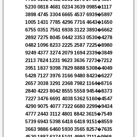
5230 0818 4681 0234 3639 0985�1117
3898 4745 3304 6665 4537 6939�5897
1005 1431 7785 4296 7716 4643�1650
6755 0351 7561 6938 3122 3893�6662
2892 7275 8045 0442 3353 0530�4278
0482 1096 8233 2225 2587 7225�8980
9249 4377 3274 2079 1694 2339�3849
2113 7824 1231 9623 3636 7273�7212
3951 1837 9398 7829 8888 5308�4049
5428 7127 3976 3166 9480 8423�6227
2657 3038 3291 2368 7982 1164�8716
2840 4223 8042 8555 5558 9454�8373
7227 3476 6691 4038 5362 5160�4547
4290 9075 4077 7322 6680 2299�9434
4777 2443 3112 4801 8842 3615�7549
5739 6943 5398 6418 6418 9151�8559
3663 9886 6460 5930 3565 8257�7635
4520 1887 6374 5101 4980 7111�0968