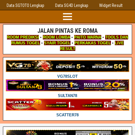
Data SGTOTO Lengkap
Data SG4D Lengkap
Widget Result
JALAN PINTAS KE ROMA
ROOM PREDIKSI
•
ROOM LOMBA
•
PAITO WARNA
•
TOOLS DAN
RUMUS TOGEL
•
SYAIR TOGEL
•
PERKAKAS TOGEL
•
LIVE
RESULT
VG78SLOT
SULTAN78
SCATTER78