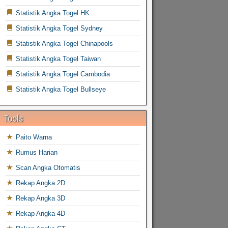
Statistik Angka Togel HK
Statistik Angka Togel Sydney
Statistik Angka Togel Chinapools
Statistik Angka Togel Taiwan
Statistik Angka Togel Cambodia
Statistik Angka Togel Bullseye
Tools
Paito Warna
Rumus Harian
Scan Angka Otomatis
Rekap Angka 2D
Rekap Angka 3D
Rekap Angka 4D