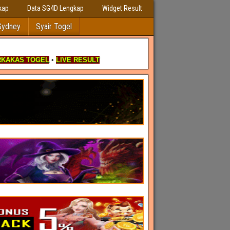
kap
Data SG4D Lengkap
Widget Result
Sydney
Syair Togel
RKAKAS TOGEL
•
LIVE RESULT