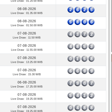
Live Draw : 01.20.00 WIB
08-08-2026
2
6
2
5
Live Draw : 01.35.00 WIB
08-08-2026
5
8
0
6
Live Draw : 01.50.00 WIB
07-08-2026
4
3
7
2
Live Draw : 11.50 WIB
07-08-2026
4
8
5
3
Live Draw : 11.55.00 WIB
07-08-2026
0
1
5
8
Live Draw : 13.25.00 WIB
07-08-2026
6
6
9
9
Live Draw : 15.30 WIB
06-08-2026
7
9
0
7
Live Draw : 17.25.00 WIB
07-08-2026
5
4
1
2
Live Draw : 19.25.00 WIB
07-08-2026
0
4
8
8
Live Draw : 19.25.00 WIB