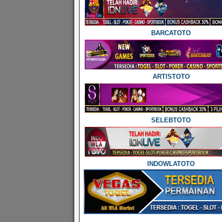
BARCATOTO
ARTISTOTO
SELEBTOTO
INDOWLATOTO