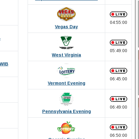
04:55:00
Vegas Day
B
05:49:00
West Virginia
 WIB
06:45:00
Vermont Evening
06:49:00
Pennsylvania Evening
06:50:00