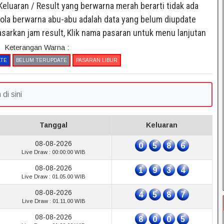
eluaran / Result yang berwarna merah berarti tidak ada
, Bola berwarna abu-abu adalah data yang belum diupdate
asarkan jam result, Klik nama pasaran untuk menu lanjutan
Keterangan Warna :
ATE
BELUM TERUPDATE
PASARAN LIBUR
Tanggal
Keluaran
08-08-2026
0
5
8
6
Live Draw : 00:00:00 WIB
08-08-2026
1
9
3
4
Live Draw : 01.05.00 WIB
08-08-2026
4
5
8
7
Live Draw : 01.11.00 WIB
08-08-2026
8
0
0
5