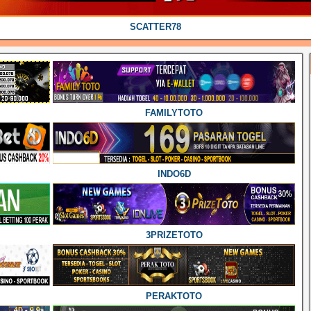
SCATTER78
FAMILYTOTO
INDO6D
3PRIZETOTO
PERAKTOTO