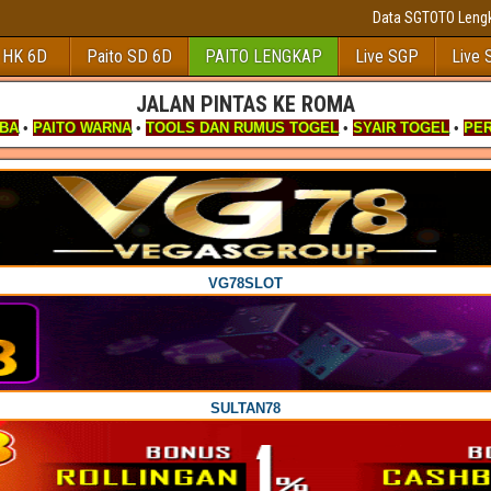
Data SGTOTO Leng
HK 6D
Paito SD 6D
PAITO LENGKAP
Live SGP
Live 
JALAN PINTAS KE ROMA
BA
•
PAITO WARNA
•
TOOLS DAN RUMUS TOGEL
•
SYAIR TOGEL
•
PE
VG78SLOT
SULTAN78