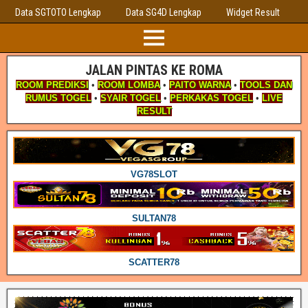
Data SGTOTO Lengkap
Data SG4D Lengkap
Widget Result
JALAN PINTAS KE ROMA
ROOM PREDIKSI
•
ROOM LOMBA
•
PAITO WARNA
•
TOOLS DAN
RUMUS TOGEL
•
SYAIR TOGEL
•
PERKAKAS TOGEL
•
LIVE
RESULT
VG78SLOT
SULTAN78
SCATTER78