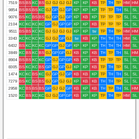
7519
BS
BS
KC
BS
GJ
GJ
GJ
GJ
KP
KP
KB
TP
TH
TP
HM
HM
9854
BS
BS
BS
KC
GJ
GP
GJ
GP
KP
KP
KP
TP
TP
TH
SL
SL
9076
BS
KC
BS
BS
GJ
GP
GJ
GP
KP
KB
KP
TP
TP
TP
SL
SL
2104
KC
KC
KC
KC
GP
GJ
GP
GP
KP
KP
KB
TP
TP
TP
SL
SL
9511
BS
BS
KC
KC
GJ
GJ
GJ
GJ
KP
KP
tw
TP
TH
TP
HM
HM
3343
KC
KC
KC
KC
GJ
GJ
GP
GJ
tw
KB
KP
TH
TH
TH
HM
SL
6432
BS
KC
KC
KC
GP
GP
GJ
GP
KP
KP
KP
TH
TH
TH
HM
SL
3849
KC
BS
KC
BS
GJ
GP
GP
GJ
KB
KP
KB
TH
TP
TH
SL
HM
8904
BS
BS
KC
KC
GP
GJ
GP
GP
KB
KP
KB
TP
TP
TP
SL
SL
8305
BS
KC
KC
BS
GP
GJ
GP
GJ
KP
KP
KB
TP
TH
TP
SL
SL
1474
KC
KC
BS
KC
GJ
GP
GJ
GP
KB
KB
KP
TP
TH
TH
SL
SL
7279
BS
KC
BS
BS
GJ
GP
GJ
GJ
KP
KB
KB
TH
TH
TP
SL
SL
2958
KC
BS
BS
BS
GP
GJ
GJ
GP
KB
KP
KB
TH
TP
TH
SL
HM
1520
KC
BS
KC
KC
GJ
GJ
GP
GP
KB
KP
KP
TP
TH
TP
HM
SL