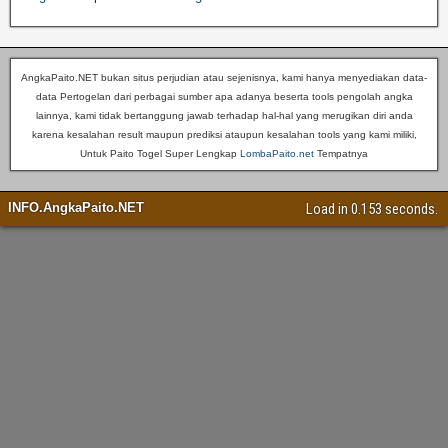
AngkaPaito.NET bukan situs perjudian atau sejenisnya, kami hanya menyediakan data-
data Pertogelan dari perbagai sumber apa adanya beserta tools pengolah angka
lainnya, kami tidak bertanggung jawab terhadap hal-hal yang merugikan diri anda
karena kesalahan result maupun prediksi ataupun kesalahan tools yang kami miliki,
Untuk Paito Togel Super Lengkap
LombaPaito.net
Tempatnya
INFO.AngkaPaito.NET
Load in 0.153 seconds.